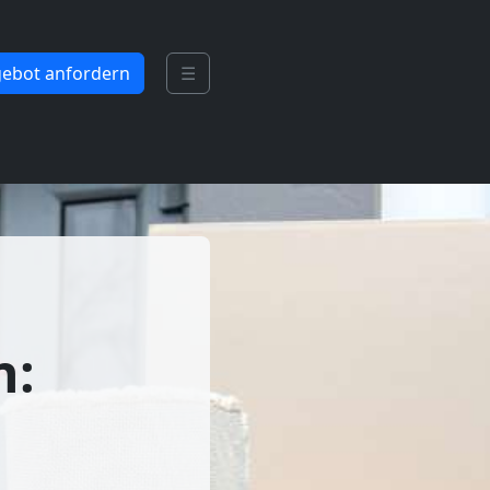
ebot anfordern
☰
n: