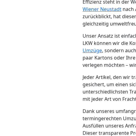
Effizienz steht in der
Neustadt
Wiener Neustadt
nach 
zurückblickt, hat diese
gleichzeitig umweltfre
Möbeltransport
Unser Ansatz ist einf
LKW können wir die Kost
Wiener
Umzüge
, sondern auch
paar Kartons oder Ihr
Neustadt
verlegen möchten – wir
Jeder Artikel, den wir
Beiladung
gesichert, um einen si
unterschiedlichsten Tr
Wiener
mit jeder Art von Frac
Dank unseres umfang
Neustadt
termingerechten Umzug
Ausfüllen unseres Anf
Dieser transparente Pr