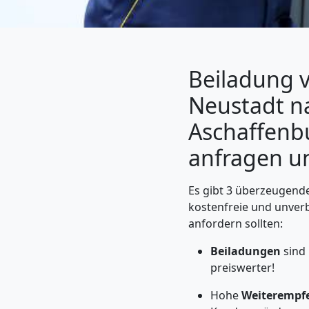
Beiladung 
Neustadt n
Aschaffenbu
anfragen u
Umzugshelfer
Es gibt 3 überzeugende
kostenfreie und unver
anfordern sollten:
Wiener
Beiladungen
sind
Neustadt
preiswerter!
Hohe
Weiterempf