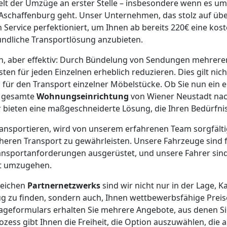
 Welt der Umzüge an erster Stelle – insbesondere wenn es u
Aschaffenburg geht. Unser Unternehmen, das stolz auf übe
n Service perfektioniert, um Ihnen ab bereits 220€ eine ko
undliche Transportlösung anzubieten.
ach, aber effektiv: Durch Bündelung von Sendungen mehrer
en für jeden Einzelnen erheblich reduzieren. Dies gilt nich
 für den Transport einzelner Möbelstücke. Ob Sie nun ein e
e gesamte
Wohnungseinrichtung
von Wiener Neustadt na
 bieten eine maßgeschneiderte Lösung, die Ihren Bedürfnis
 transportieren, wird von unserem erfahrenen Team sorgfält
cheren Transport zu gewährleisten. Unsere Fahrzeuge sind f
ansportanforderungen ausgerüstet, und unsere Fahrer sind 
ht umzugehen.
reichen
Partnernetzwerks
sind wir nicht nur in der Lage, K
 zu finden, sondern auch, Ihnen wettbewerbsfähige Preis
rageformulars erhalten Sie mehrere Angebote, aus denen S
ozess gibt Ihnen die Freiheit, die Option auszuwählen, die 