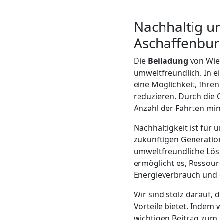
LKW
Nachhaltig u
Wiener
Aschaffenbur
Neustadt
Die
Beiladung
von Wie
umweltfreundlich. In ei
eine Möglichkeit, Ihre
Kunsttransport
reduzieren. Durch die
Anzahl der Fahrten min
Wiener
Nachhaltigkeit ist für
zukünftigen Generation
Neustadt
umweltfreundliche Lös
ermöglicht es, Ressour
Umzug
Energieverbrauch und 
Wir sind stolz darauf, 
Wiener
Vorteile bietet. Indem 
wichtigen Beitrag zum 