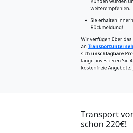
Kunden würden un
Möbeltaxi
weiterempfehlen.
Wiener
Sie erhalten inner
Rückmeldung!
Neustadt
Wir verfügen über das
an
Transportunterne
sich
unschlagbare
Pre
Kleintransport
lange, investieren Sie 
kostenfreie Angebote. J
Wiener
Neustadt
Möbelmontage
Transport vo
schon 220€!
Wiener