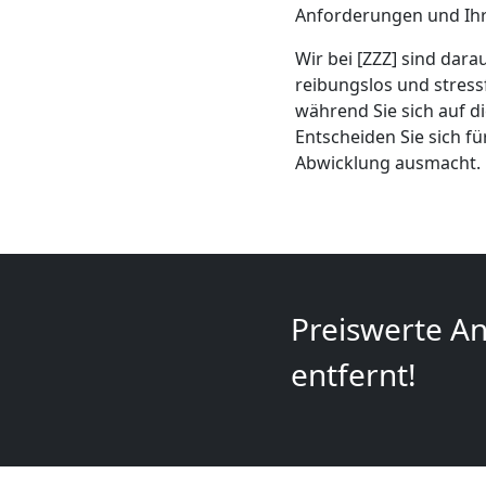
Mini
Anforderungen und Ihr
Umzug
Wir bei [ZZZ] sind dar
reibungslos und stress
während Sie sich auf d
Wiener
Entscheiden Sie sich fü
Abwicklung ausmacht.
Neustadt
Umzug
2
Preiswerte An
entfernt!
Mann
+