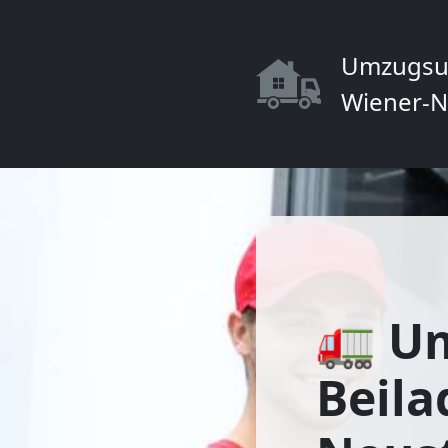
Umzugsu
Wiener-N
🚛 U
Beila