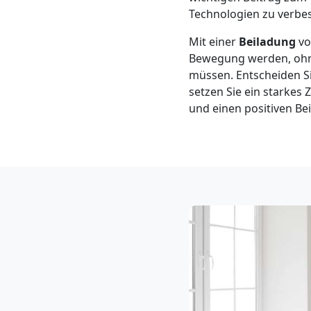
Neustadt
Technologien zu verbes
Mit einer
Beiladung
vo
3
Bewegung werden, ohne
müssen. Entscheiden Si
Mann
setzen Sie ein starke
und einen positiven Bei
+
LKW
Möbellift
Wiener
Neustadt