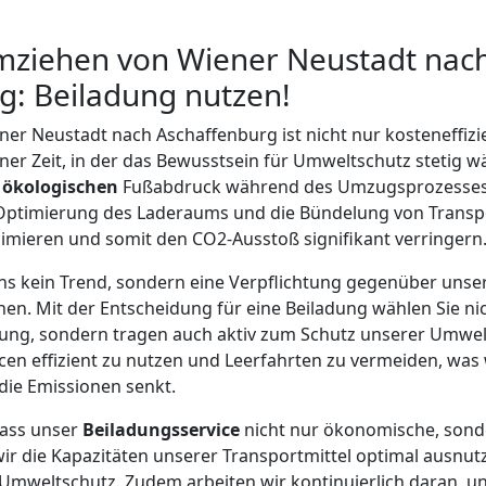
mziehen von Wiener Neustadt nac
g: Beiladung nutzen!
ner Neustadt nach Aschaffenburg ist nicht nur kosteneffizi
ner Zeit, in der das Bewusstsein für Umweltschutz stetig w
n
ökologischen
Fußabdruck während des Umzugsprozesses 
 Optimierung des Laderaums und die Bündelung von Transp
imieren und somit den CO2-Ausstoß signifikant verringern
 uns kein Trend, sondern eine Verpflichtung gegenüber uns
en. Mit der Entscheidung für eine Beiladung wählen Sie nic
ung, sondern tragen auch aktiv zum Schutz unserer Umwelt
cen effizient zu nutzen und Leerfahrten zu vermeiden, wa
die Emissionen senkt.
dass unser
Beiladungsservice
nicht nur ökonomische, sond
wir die Kapazitäten unserer Transportmittel optimal ausnutz
Umweltschutz. Zudem arbeiten wir kontinuierlich daran, u