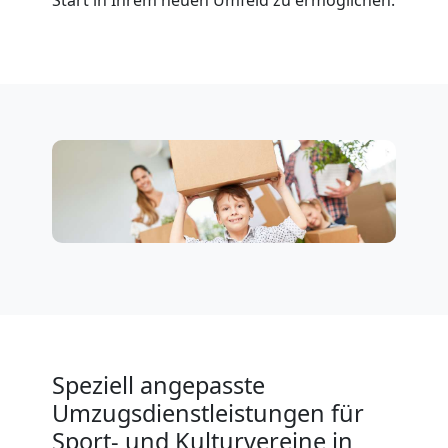
Übersiedlung
Wiener
Neustadt
Klaviertransport
Wiener
Neustadt
Privatumzug
Speziell angepasste
Umzugsdienstleistungen für
Wiener
Sport- und Kulturvereine in