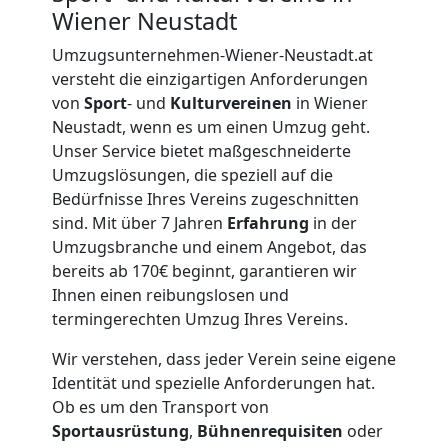
Neustadt
Wiener Neustadt
Umzugsunternehmen-Wiener-Neustadt.at
versteht die einzigartigen Anforderungen
Tresortransport
von
Sport
- und
Kulturvereinen
in Wiener
Neustadt, wenn es um einen Umzug geht.
in
Unser Service bietet maßgeschneiderte
Umzugslösungen, die speziell auf die
Wiener
Bedürfnisse Ihres Vereins zugeschnitten
sind. Mit über 7 Jahren
Erfahrung
in der
Neustadt
Umzugsbranche und einem Angebot, das
bereits ab 170€ beginnt, garantieren wir
Ihnen einen reibungslosen und
Umzug
termingerechten Umzug Ihres Vereins.
Wir verstehen, dass jeder Verein seine eigene
für
Identität und spezielle Anforderungen hat.
Ob es um den Transport von
Senioren
Sportausrüstung
,
Bühnenrequisiten
oder