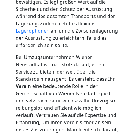
bewältigen. Es legt großen Wert auf die
Wiener
Sicherheit und den Schutz der Ausrüstung
während des gesamten Transports und der
Lagerung. Zudem bietet es flexible
Neustadt
Lageroptionen
an, um die Zwischenlagerung
der Ausrüstung zu erleichtern, falls dies
erforderlich sein sollte.
Kleintransport
Bei Umzugsunternehmen-Wiener-
Wiener
Neustadt.at ist man stolz darauf, einen
Service zu bieten, der weit über die
Neustadt
Standards hinausgeht. Es versteht, dass Ihr
Verein
eine bedeutende Rolle in der
Gemeinschaft von Wiener Neustadt spielt,
Möbelmontage
und setzt sich dafür ein, dass Ihr
Umzug
so
reibungslos und effizient wie möglich
verläuft. Vertrauen Sie auf die Expertise und
Wiener
Erfahrung, um Ihren Verein sicher an sein
neues Ziel zu bringen. Man freut sich darauf,