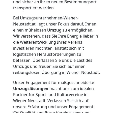
Wiener
und sicher an ihren neuen Bestimmungsort
transportiert werden.
Neustadt
Bei Umzugsunternehmen-Wiener-
Neustadt.at liegt unser Fokus darauf, Ihnen
Büroumzug
einen mühelosen
Umzug
zu ermöglichen.
Wir verstehen, dass Sie Ihre Energie lieber in
die Weiterentwicklung Ihres Vereins
Wiener
investieren möchten, anstatt sich mit
logistischen Herausforderungen zu
Neustadt
befassen. Überlassen Sie uns die Last des
Umzugs und freuen Sie sich auf einen
reibungslosen Übergang in Wiener Neustadt.
Expressumzug
Unser Engagement für maßgeschneiderte
Wiener
Umzugslösungen
macht uns zum idealen
Partner für Sport- und Kulturvereine in
Wiener Neustadt. Verlassen Sie sich auf
Neustadt
unsere Erfahrung und unser Engagement
für Qualität, um Ihren Verein sicher und