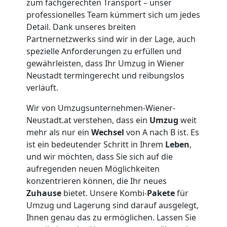
Neustadt
zum fachgerechten Transport – unser
professionelles Team kümmert sich um jedes
Detail. Dank unseres breiten
Tragehilfe
Partnernetzwerks sind wir in der Lage, auch
spezielle Anforderungen zu erfüllen und
Wiener
gewährleisten, dass Ihr Umzug in Wiener
Neustadt termingerecht und reibungslos
Neustadt
verläuft.
Wir von Umzugsunternehmen-Wiener-
Neustadt.at verstehen, dass ein
Umzug
weit
Kleiner
mehr als nur ein
Wechsel
von A nach B ist. Es
ist ein bedeutender Schritt in Ihrem
Leben
,
Umzug
und wir möchten, dass Sie sich auf die
aufregenden neuen Möglichkeiten
Wiener
konzentrieren können, die Ihr neues
Zuhause
bietet. Unsere Kombi-
Pakete
für
Neustadt
Umzug und Lagerung sind darauf ausgelegt,
Ihnen genau das zu ermöglichen. Lassen Sie