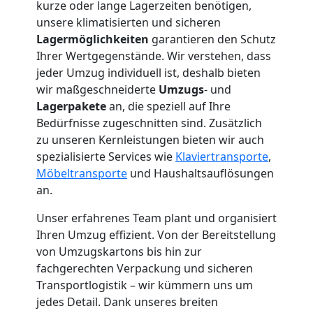
kurze oder lange Lagerzeiten benötigen,
Möbeltaxi
unsere klimatisierten und sicheren
Lagermöglichkeiten
garantieren den Schutz
Wiener
Ihrer Wertgegenstände. Wir verstehen, dass
jeder Umzug individuell ist, deshalb bieten
Neustadt
wir maßgeschneiderte
Umzugs
- und
Lagerpakete
an, die speziell auf Ihre
Bedürfnisse zugeschnitten sind. Zusätzlich
Kleintransport
zu unseren Kernleistungen bieten wir auch
spezialisierte Services wie
Klaviertransporte
,
Wiener
Möbeltransporte
und Haushaltsauflösungen
an.
Neustadt
Unser erfahrenes Team plant und organisiert
Ihren Umzug effizient. Von der Bereitstellung
von Umzugskartons bis hin zur
Möbelmontage
fachgerechten Verpackung und sicheren
Transportlogistik – wir kümmern uns um
Wiener
jedes Detail. Dank unseres breiten