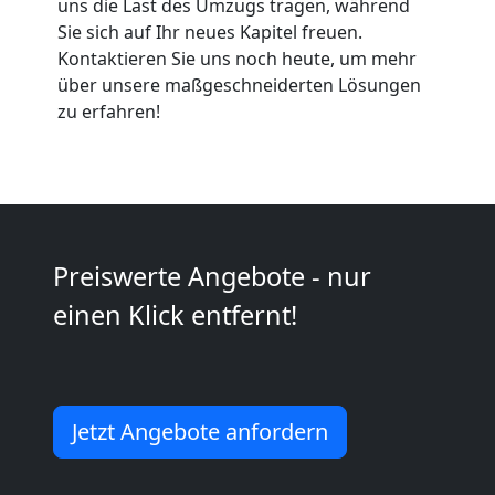
uns die Last des Umzugs tragen, während
Küchenumzug
Sie sich auf Ihr neues Kapitel freuen.
Kontaktieren Sie uns noch heute, um mehr
Wiener
über unsere maßgeschneiderten Lösungen
zu erfahren!
Neustadt
Umzug
Preiswerte Angebote - nur
und
einen Klick entfernt!
Lagerung
Wiener
Jetzt Angebote anfordern
Neustadt