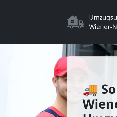
Umzugsu
Wiener-N
🚚 So
Wiene