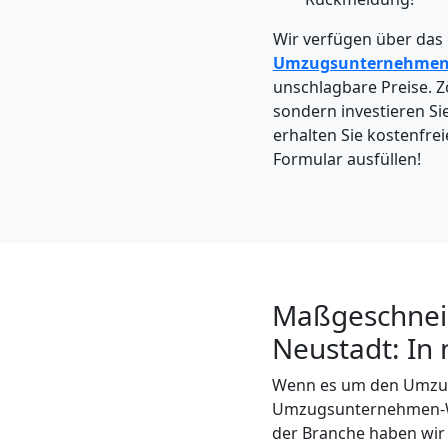
Möbeltaxi
Wir verfügen über das
Wiener
Umzugsunternehme
unschlagbare Preise. Zö
sondern investieren Si
Neustadt
erhalten Sie kostenfrei
Formular ausfüllen!
Kleintransport
Wiener
Neustadt
Maßgeschneid
Neustadt: In 
Möbelmontage
Wenn es um den Umzug 
Umzugsunternehmen-Wien
Wiener
der Branche haben wir g