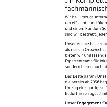
Ihr Komplett
LKW
fachmännisc
Wiener
Wir bei Umzugsunterne
um effiziente und öko
Neustadt
und einem Rundum-Sorg
sind wir bestrebt, jed
Kunsttransport
Unser Ansatz basiert a
als nur ein Ortswechsel
Wiener
bieten wir umfassende 
Expertenteams für lok
sondern bieten auch ü
Neustadt
Das Beste daran? Uns
die bereits ab 295€ beg
Umzug
Umzug einzigartig ist.
Bedürfnisse zugeschnit
Wiener
Unser
Engagement
fü