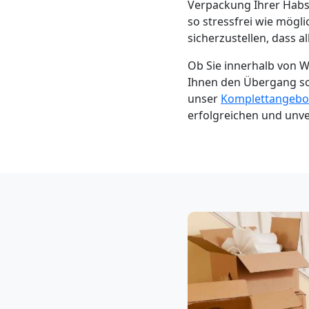
Verpackung Ihrer Habse
Neustadt
so stressfrei wie mög
sicherzustellen, dass al
3
Ob Sie innerhalb von W
Ihnen den Übergang so
Mann
unser
Komplettangebo
erfolgreichen und unv
+
LKW
Möbellift
Wiener
Neustadt