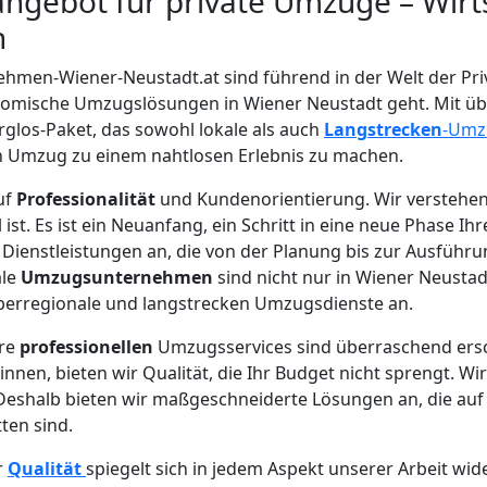
angebot für private Umzüge – Wirts
h
hmen-Wiener-Neustadt.at sind führend in der Welt der Pr
nomische Umzugslösungen in Wiener Neustadt geht. Mit üb
los-Paket, das sowohl lokale als auch
Langstrecken
-Umz
en Umzug zu einem nahtlosen Erlebnis zu machen.
uf
Professionalität
und Kundenorientierung. Wir verstehe
 ist. Es ist ein Neuanfang, ein Schritt in eine neue Phase Ih
Dienstleistungen an, die von der Planung bis zur Ausführu
ale
Umzugsunternehmen
sind nicht nur in Wiener Neustad
berregionale und langstrecken Umzugsdienste an.
ere
professionellen
Umzugsservices sind überraschend ersch
innen, bieten wir Qualität, die Ihr Budget nicht sprengt. Wi
 Deshalb bieten wir maßgeschneiderte Lösungen an, die auf 
ten sind.
r
Qualität
spiegelt sich in jedem Aspekt unserer Arbeit wid