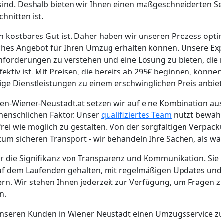
ind. Deshalb bieten wir Ihnen einen maßgeschneiderten Se
hnitten ist.
in kostbares Gut ist. Daher haben wir unseren Prozess optim
ches Angebot für Ihren Umzug erhalten können. Unsere Exp
nforderungen zu verstehen und eine Lösung zu bieten, die ni
ktiv ist. Mit Preisen, die bereits ab 295€ beginnen, können 
tige Dienstleistungen zu einem erschwinglichen Preis anbie
-Wiener-Neustadt.at setzen wir auf eine Kombination au
enschlichen Faktor. Unser
qualifiziertes Team
nutzt bewäh
rei wie möglich zu gestalten. Von der sorgfältigen Verpack
 zum sicheren Transport - wir behandeln Ihre Sachen, als w
ir die Signifikanz von Transparenz und Kommunikation. Si
f dem Laufenden gehalten, mit regelmäßigen Updates und
n. Wir stehen Ihnen jederzeit zur Verfügung, um Fragen 
n.
 unseren Kunden in Wiener Neustadt einen Umzugsservice zu