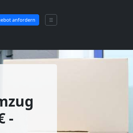
ebot anfordern
☰
umzug
 -