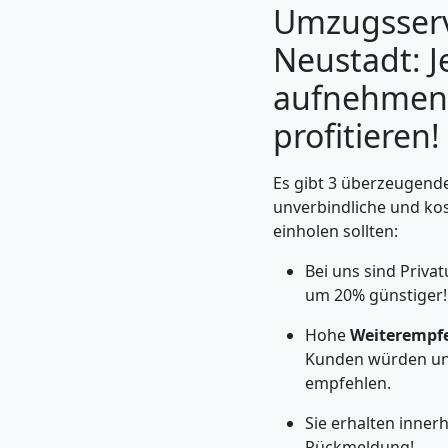
Umzugsserv
Neustadt: J
aufnehmen
profitieren!
Es gibt 3 überzeugende
unverbindliche und ko
einholen sollten:
Bei uns sind Priv
Umzugshelfer
um 20% günstiger!
Wiener
Hohe
Weiterempf
Kunden würden un
Neustadt
empfehlen.
Sie erhalten inner
Rückmeldung!