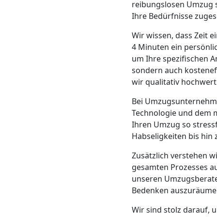
reibungslosen Umzug s
Neustadt
Ihre Bedürfnisse zugesc
Wir wissen, dass Zeit e
Möbeltransport
4 Minuten ein persönli
um Ihre spezifischen A
Wiener
sondern auch kosteneffe
wir qualitativ hochwer
Neustadt
Bei Umzugsunternehmen
Technologie und dem m
Ihren Umzug so stressf
Beiladung
Habseligkeiten bis hin
Zusätzlich verstehen w
Wiener
gesamten Prozesses au
unseren Umzugsberater
Neustadt
Bedenken auszuräume
Wir sind stolz darauf,