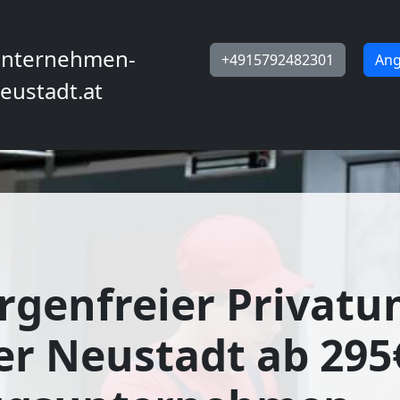
nternehmen-
+4915792482301
Ang
eustadt.at
rgenfreier Privat
r Neustadt ab 295€