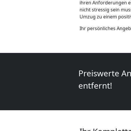
Mini
ihren Anforderungen en
nicht stressig sein mu
Umzug
Umzug zu einem positi
Ihr persönliches Angebo
Wiener
Neustadt
Umzug
Preiswerte An
entfernt!
2
Mann
+