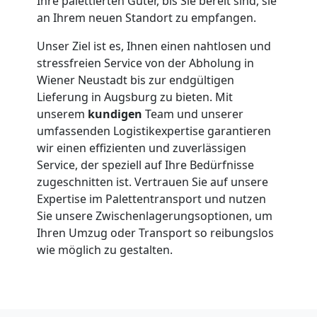
Wiener
Ihre palettierten Güter, bis Sie bereit sind, sie
an Ihrem neuen Standort zu empfangen.
Neustadt
Unser Ziel ist es, Ihnen einen nahtlosen und
stressfreien Service von der Abholung in
Wiener Neustadt bis zur endgültigen
Anfrage
Lieferung in Augsburg zu bieten. Mit
unserem
kundigen
Team und unserer
Möbeltransport
umfassenden Logistikexpertise garantieren
wir einen effizienten und zuverlässigen
Service, der speziell auf Ihre Bedürfnisse
National
zugeschnitten ist. Vertrauen Sie auf unsere
Expertise im Palettentransport und nutzen
Sie unsere Zwischenlagerungsoptionen, um
Möbeltransport
Ihren Umzug oder Transport so reibungslos
wie möglich zu gestalten.
International
Beiladung