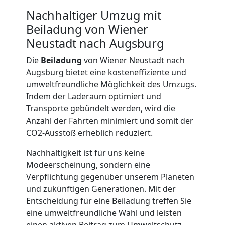
Kunsttransport
Nachhaltiger Umzug mit
Beiladung von Wiener
Wiener
Neustadt nach Augsburg
Neustadt
Die
Beiladung
von Wiener Neustadt nach
Augsburg bietet eine kosteneffiziente und
umweltfreundliche Möglichkeit des Umzugs.
Umzug
Indem der Laderaum optimiert und
Transporte gebündelt werden, wird die
Anzahl der Fahrten minimiert und somit der
Wiener
CO2-Ausstoß erheblich reduziert.
Neustadt
Nachhaltigkeit ist für uns keine
Modeerscheinung, sondern eine
3
Verpflichtung gegenüber unserem Planeten
und zukünftigen Generationen. Mit der
Entscheidung für eine Beiladung treffen Sie
Mann
eine umweltfreundliche Wahl und leisten
einen aktiven Beitrag zum Umweltschutz.