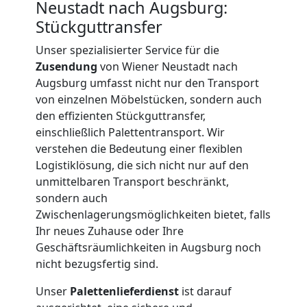
Neustadt nach Augsburg:
Umzug
Stückguttransfer
Unser spezialisierter Service für die
und
Zusendung
von Wiener Neustadt nach
Augsburg umfasst nicht nur den Transport
Lagerung
von einzelnen Möbelstücken, sondern auch
den effizienten Stückguttransfer,
Wiener
einschließlich Palettentransport. Wir
verstehen die Bedeutung einer flexiblen
Logistiklösung, die sich nicht nur auf den
Neustadt
unmittelbaren Transport beschränkt,
sondern auch
Zwischenlagerungsmöglichkeiten bietet, falls
Full-
Ihr neues Zuhause oder Ihre
Geschäftsräumlichkeiten in Augsburg noch
Service-
nicht bezugsfertig sind.
Umzug
Unser
Palettenlieferdienst
ist darauf