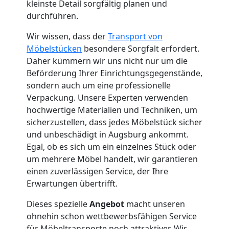
Neustadt
kleinste Detail sorgfältig planen und
durchführen.
Wir wissen, dass der
Transport von
Fernumzug
Möbelstücken
besondere Sorgfalt erfordert.
Daher kümmern wir uns nicht nur um die
Wiener
Beförderung Ihrer Einrichtungsgegenstände,
sondern auch um eine professionelle
Neustadt
Verpackung. Unsere Experten verwenden
hochwertige Materialien und Techniken, um
sicherzustellen, dass jedes Möbelstück sicher
Firmenumzug
und unbeschädigt in Augsburg ankommt.
Egal, ob es sich um ein einzelnes Stück oder
Wiener
um mehrere Möbel handelt, wir garantieren
einen zuverlässigen Service, der Ihre
Neustadt
Erwartungen übertrifft.
Dieses spezielle
Angebot
macht unseren
ohnehin schon wettbewerbsfähigen Service
Büroumzug
für Möbeltransporte noch attraktiver. Wir