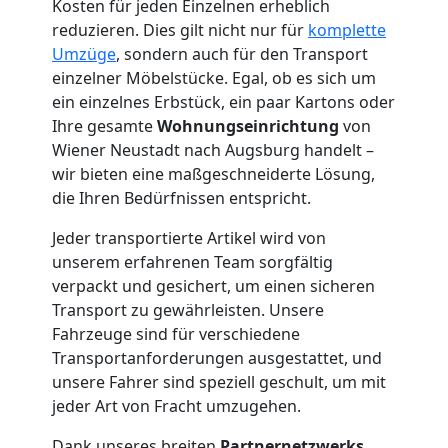
Kosten für jeden Einzelnen erheblich
Kleintransport
reduzieren. Dies gilt nicht nur für
komplette
Umzüge
, sondern auch für den Transport
Wiener
einzelner Möbelstücke. Egal, ob es sich um
ein einzelnes Erbstück, ein paar Kartons oder
Neustadt
Ihre gesamte
Wohnungseinrichtung
von
Wiener Neustadt nach Augsburg handelt –
wir bieten eine maßgeschneiderte Lösung,
Möbelmontage
die Ihren Bedürfnissen entspricht.
Jeder transportierte Artikel wird von
Wiener
unserem erfahrenen Team sorgfältig
verpackt und gesichert, um einen sicheren
Neustadt
Transport zu gewährleisten. Unsere
Fahrzeuge sind für verschiedene
Transportanforderungen ausgestattet, und
Möbeltransport
unsere Fahrer sind speziell geschult, um mit
jeder Art von Fracht umzugehen.
Wiener
Dank unseres breiten
Partnernetzwerks