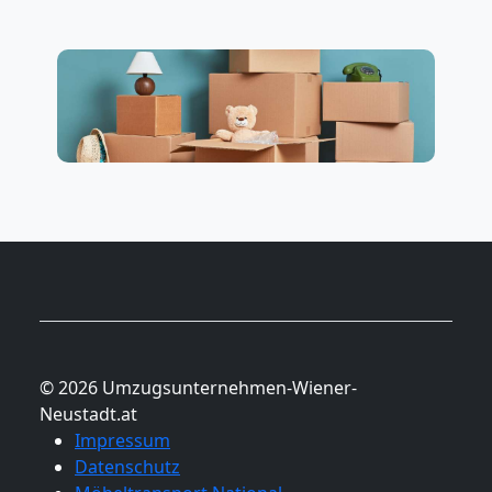
National
Beiladung
International
Internationaler
Umzug
© 2026 Umzugsunternehmen-Wiener-
Nationaler
Neustadt.at
Impressum
Umzug
Datenschutz