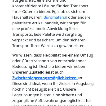
ausgerichtet, eine sichere und
kosteneffiziente Lösung für den Transport
Wiener
Ihrer Güter zu bieten. Egal ob es sich um
Haushaltswaren,
Büromaterial
oder andere
Neustadt
palettierte Artikel handelt, wir sorgen für
eine professionelle Abwicklung Ihres
Transports. Jede Palette wird sorgfältig
Qualitäts-
verpackt und gesichert, um den sicheren
Transport Ihrer Waren zu gewährleisten.
Umzüge
Wir wissen, dass Flexibilität bei einem Umzug
oder Gütertransport von entscheidender
Wiener
Bedeutung ist. Deshalb bieten wir neben
unserem
Zustelldienst
auch
Neustadt
Zwischenlagerungsmöglichkeiten
an.
Diese sind ideal, wenn Ihr Zielort in Augsburg
noch nicht bezugsbereit ist. Unsere
Vereinsumzug
Lagerlösungen bieten eine sichere und
zugängliche Aufbewahrungsmöglichkeit für