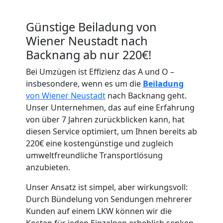
Günstige Beiladung von
Wiener Neustadt nach
Backnang ab nur 220€!
Bei Umzügen ist Effizienz das A und O –
insbesondere, wenn es um die
Beiladung
Umzugshelfer
von Wiener Neustadt
nach Backnang geht.
Unser Unternehmen, das auf eine Erfahrung
Wiener
von über 7 Jahren zurückblicken kann, hat
diesen Service optimiert, um Ihnen bereits ab
Neustadt
220€ eine kostengünstige und zugleich
umweltfreundliche Transportlösung
anzubieten.
Möbeltaxi
Unser Ansatz ist simpel, aber wirkungsvoll:
Durch Bündelung von Sendungen mehrerer
Wiener
Kunden auf einem LKW können wir die
Kosten für jeden Einzelnen erheblich senken.