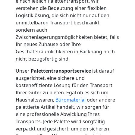
einschließlich Palettentransport. Wir
verstehen die Bedeutung einer flexiblen
Umzug
Logistiklösung, die sich nicht nur auf den
unmittelbaren Transport beschränkt,
Wiener
sondern auch
Zwischenlagerungsmöglichkeiten bietet, falls
Ihr neues Zuhause oder Ihre
Neustadt
Geschäftsräumlichkeiten in Backnang noch
nicht bezugsfertig sind.
Qualitäts-
Unser
Palettentransportservice
ist darauf
ausgerichtet, eine sichere und
Umzüge
kosteneffiziente Lösung für den Transport
Ihrer Güter zu bieten. Egal ob es sich um
Wiener
Haushaltswaren,
Büromaterial
oder andere
palettierte Artikel handelt, wir sorgen für
eine professionelle Abwicklung Ihres
Neustadt
Transports. Jede Palette wird sorgfältig
verpackt und gesichert, um den sicheren