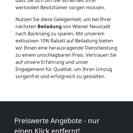
dass Sie sich um die Sicherheit Ihrer
Wiener
wertvollen Besitztümer sorgen müssen.
Neustadt
Nutzen Sie diese Gelegenheit, um bei Ihrer
nächsten
Beiladung
von Wiener Neustadt
nach Backnang zu sparen. Mit unserem
Kleiner
exklusiven 10% Rabatt auf Beiladung bieten
wir Ihnen eine herausragende Dienstleistung
zu einem unschlagbaren Preis. Vertrauen Sie
Umzug
auf unsere Erfahrung und unser
Engagement für Qualität, um Ihren Umzug
Wiener
sorgenfrei und erfolgreich zu gestalten.
Neustadt
Küchenumzug
Preiswerte Angebote - nur
Wiener
einen Klick entfernt!