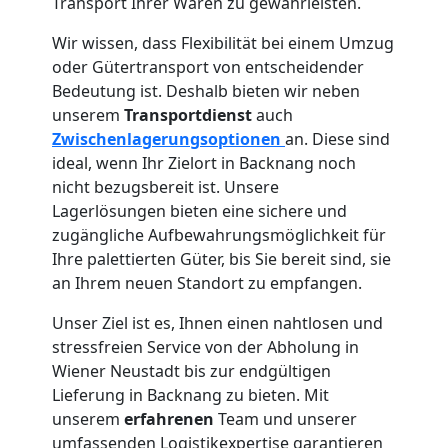
Vereinsumzug
Transport Ihrer Waren zu gewährleisten.
Wir wissen, dass Flexibilität bei einem Umzug
Wiener
oder Gütertransport von entscheidender
Bedeutung ist. Deshalb bieten wir neben
Neustadt
unserem
Transportdienst
auch
Zwischenlagerungsoptionen
an. Diese sind
ideal, wenn Ihr Zielort in Backnang noch
Anfrage
nicht bezugsbereit ist. Unsere
Lagerlösungen bieten eine sichere und
zugängliche Aufbewahrungsmöglichkeit für
Möbeltransport
Ihre palettierten Güter, bis Sie bereit sind, sie
an Ihrem neuen Standort zu empfangen.
National
Unser Ziel ist es, Ihnen einen nahtlosen und
stressfreien Service von der Abholung in
Wiener Neustadt bis zur endgültigen
Möbeltransport
Lieferung in Backnang zu bieten. Mit
unserem
erfahrenen
Team und unserer
International
umfassenden Logistikexpertise garantieren