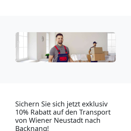
Tresortransport
in
Wiener
Neustadt
Umzug
für
Sichern Sie sich jetzt exklusiv
Senioren
10% Rabatt auf den Transport
von Wiener Neustadt nach
in
Backnang!