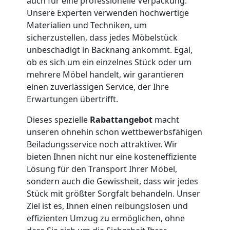
auch für eine professionelle Verpackung.
Unsere Experten verwenden hochwertige
Büroumzug
Materialien und Techniken, um
sicherzustellen, dass jedes Möbelstück
unbeschädigt in Backnang ankommt. Egal,
Wiener
ob es sich um ein einzelnes Stück oder um
mehrere Möbel handelt, wir garantieren
Neustadt
einen zuverlässigen Service, der Ihre
Erwartungen übertrifft.
Expressumzug
Dieses spezielle
Rabattangebot
macht
unseren ohnehin schon wettbewerbsfähigen
Wiener
Beiladungsservice noch attraktiver. Wir
bieten Ihnen nicht nur eine kosteneffiziente
Lösung für den Transport Ihrer Möbel,
Neustadt
sondern auch die Gewissheit, dass wir jedes
Stück mit größter Sorgfalt behandeln. Unser
Ziel ist es, Ihnen einen reibungslosen und
Tragehilfe
effizienten Umzug zu ermöglichen, ohne