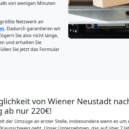
rhalb von wenigen Minuten
 größte Netzwerk an
en
. Dadurch garantieren wir
Zögern Sie also nicht lange,
en und erhalten Sie
üllen Sie jetzt das Formular
lichkeit von Wiener Neustadt nac
 ab nur 220€!
 Welt der Umzüge an erster Stelle, insbesondere wenn es um 
Braunschweig geht. Unser Unternehmen, das auf über 7 Ja