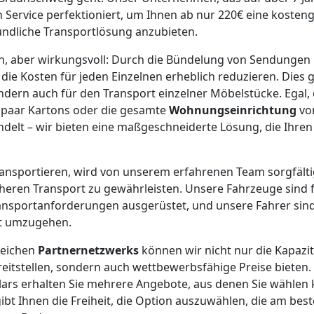
en Service perfektioniert, um Ihnen ab nur 220€ eine kosten
undliche Transportlösung anzubieten.
ach, aber wirkungsvoll: Durch die Bündelung von Sendunge
e Kosten für jeden Einzelnen erheblich reduzieren. Dies gi
ondern auch für den Transport einzelner Möbelstücke. Egal, 
n paar Kartons oder die gesamte
Wohnungseinrichtung
vo
elt – wir bieten eine maßgeschneiderte Lösung, die Ihren
 transportieren, wird von unserem erfahrenen Team sorgfält
cheren Transport zu gewährleisten. Unsere Fahrzeuge sind f
ansportanforderungen ausgerüstet, und unsere Fahrer sind 
ht umzugehen.
reichen
Partnernetzwerks
können wir nicht nur die Kapazit
itstellen, sondern auch wettbewerbsfähige Preise bieten.
ars erhalten Sie mehrere Angebote, aus denen Sie wählen 
ibt Ihnen die Freiheit, die Option auszuwählen, die am best