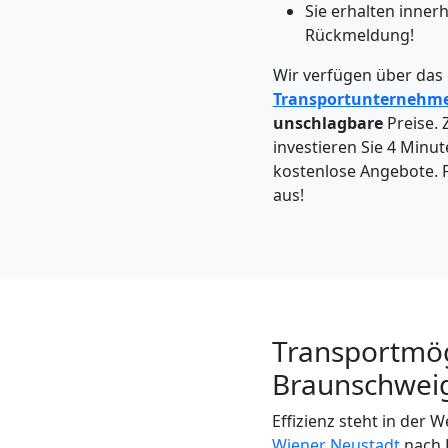
Möbeltaxi
Sie erhalten inne
Rückmeldung!
Wiener
Wir verfügen über das
Transportunternehm
Neustadt
unschlagbare
Preise. 
investieren Sie 4 Minut
kostenlose Angebote. F
Kleintransport
aus!
Wiener
Neustadt
Transportmög
Möbelmontage
Braunschweig
Wiener
Effizienz steht in der
Wiener Neustadt
nach 