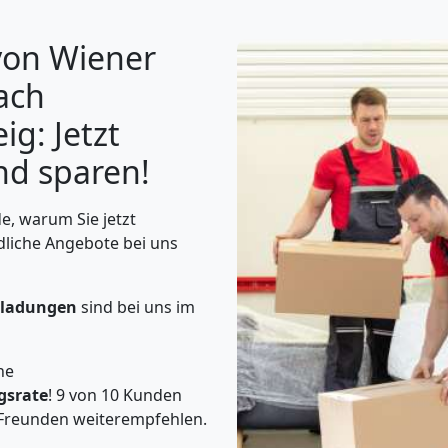
von Wiener
ach
g: Jetzt
nd sparen!
e, warum Sie jetzt
dliche Angebote bei uns
eiladungen
sind bei uns im
he
gsrate
! 9 von 10 Kunden
Freunden weiterempfehlen.