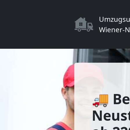
Umzugsu
Wiener-N
🚚 Be
Neus