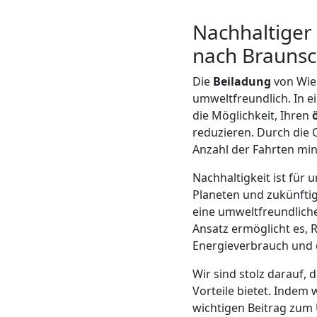
LKW
Nachhaltiger
Wiener
nach Brauns
Neustadt
Die
Beiladung
von Wien
umweltfreundlich. In ei
die Möglichkeit, Ihren
Kunsttransport
reduzieren. Durch die
Anzahl der Fahrten min
Wiener
Nachhaltigkeit ist fü
Planeten und zukünftig
Neustadt
eine umweltfreundliche
Ansatz ermöglicht es, 
Energieverbrauch und 
Umzug
Wir sind stolz darauf, 
Wiener
Vorteile bietet. Indem 
wichtigen Beitrag zum 