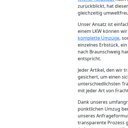
Neustadt
zurückblickt, hat dies
gleichzeitig umweltfre
Unser Ansatz ist einf
Möbeltransport
einem LKW können wir di
komplette Umzüge
, s
Wiener
einzelnes Erbstück, ei
nach Braunschweig hand
Neustadt
entspricht.
Jeder Artikel, den wir
Beiladung
gesichert, um einen si
unterschiedlichsten Tr
mit jeder Art von Frac
Wiener
Dank unseres umfang
Neustadt
pünktlichen Umzug bere
unseres Anfrageformul
transparente Prozess g