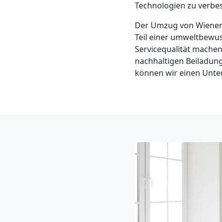
Technologien zu verbes
Neustadt
Der Umzug von Wiener
3
Teil einer umweltbewus
Servicequalität machen
Mann
nachhaltigen Beiladun
können wir einen Unter
+
LKW
Möbellift
Wiener
Neustadt