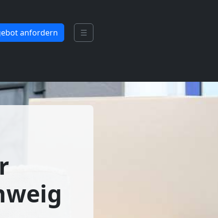
ebot anfordern
☰
r
hweig