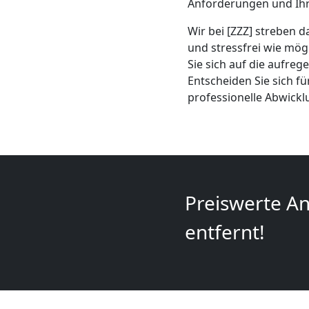
Mini
Anforderungen und Ihr
Wir bei [ZZZ] streben 
Umzug
und stressfrei wie mög
Sie sich auf die aufre
Wiener
Entscheiden Sie sich f
professionelle Abwick
Neustadt
Umzug
2
Preiswerte An
entfernt!
Mann
+