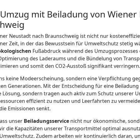
 Umzug mit Beiladung von Wiener
chweig
er Neustadt nach Braunschweig ist nicht nur kosteneffizi
ner Zeit, in der das Bewusstsein für Umweltschutz stetig w
ökologischen
Fußabdruck während des Umzugsprozesses e
 Optimierung des Laderaums und die Bündelung von Transp
imieren und somit den CO2-Ausstoß signifikant verringern
r uns keine Modeerscheinung, sondern eine Verpflichtung 
en Generationen. Mit der Entscheidung für eine Beiladung 
 Lösung, sondern tragen auch aktiv zum Schutz unserer Um
Ressourcen effizient zu nutzen und Leerfahrten zu vermei
die Emissionen senkt.
dass unser
Beiladungsservice
nicht nur ökonomische, sond
wir die Kapazitäten unserer Transportmittel optimal ausnutz
Umweltschutz. Zudem arbeiten wir kontinuierlich daran, u