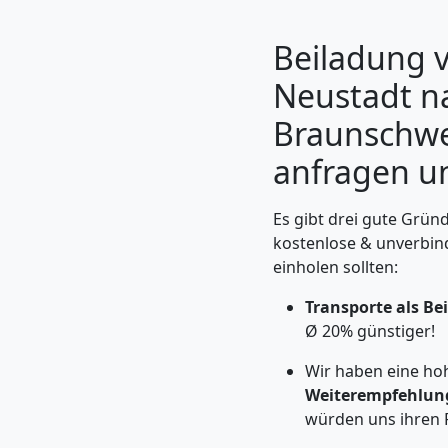
Beiladung 
Neustadt n
Braunschwei
anfragen u
Es gibt drei gute Gründ
kostenlose & unverbin
einholen sollten:
Umzugshelfer
Transporte als B
Wiener
Ø 20% günstiger!
Wir haben eine ho
Neustadt
Weiterempfehlun
würden uns ihren 