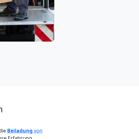
h
die
Beiladung
von
hre Erfahrung