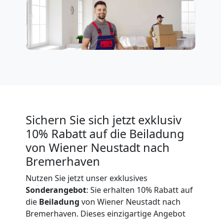
in
Wiener
Neustadt
Umzug
Sichern Sie sich jetzt exklusiv
10% Rabatt auf die Beiladung
für
von Wiener Neustadt nach
Bremerhaven
Senioren
Nutzen Sie jetzt unser exklusives
in
Sonderangebot
: Sie erhalten 10% Rabatt auf
die
Beiladung
von Wiener Neustadt nach
Bremerhaven. Dieses einzigartige Angebot
Wiener