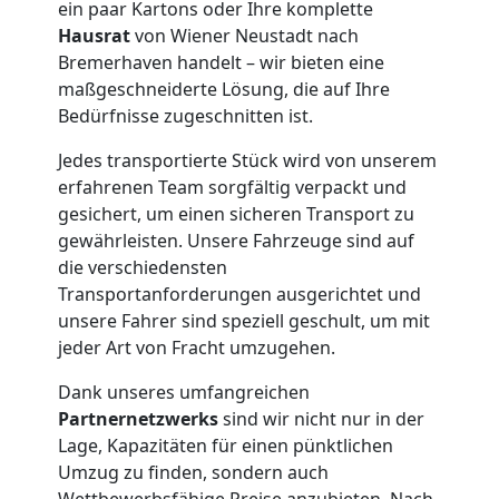
ein paar Kartons oder Ihre komplette
Hausrat
von Wiener Neustadt nach
Kleintransport
Bremerhaven handelt – wir bieten eine
maßgeschneiderte Lösung, die auf Ihre
Bedürfnisse zugeschnitten ist.
Wiener
Jedes transportierte Stück wird von unserem
Neustadt
erfahrenen Team sorgfältig verpackt und
gesichert, um einen sicheren Transport zu
gewährleisten. Unsere Fahrzeuge sind auf
Möbelmontage
die verschiedensten
Transportanforderungen ausgerichtet und
Wiener
unsere Fahrer sind speziell geschult, um mit
jeder Art von Fracht umzugehen.
Neustadt
Dank unseres umfangreichen
Partnernetzwerks
sind wir nicht nur in der
Lage, Kapazitäten für einen pünktlichen
Möbeltransport
Umzug zu finden, sondern auch
Wettbewerbsfähige Preise anzubieten. Nach