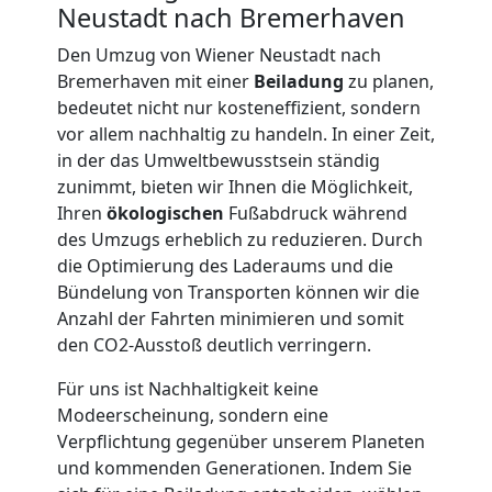
Neustadt nach Bremerhaven
Kunsttransport
Den Umzug von Wiener Neustadt nach
Bremerhaven mit einer
Beiladung
zu planen,
bedeutet nicht nur kosteneffizient, sondern
Wiener
vor allem nachhaltig zu handeln. In einer Zeit,
in der das Umweltbewusstsein ständig
Neustadt
zunimmt, bieten wir Ihnen die Möglichkeit,
Ihren
ökologischen
Fußabdruck während
des Umzugs erheblich zu reduzieren. Durch
Umzug
die Optimierung des Laderaums und die
Bündelung von Transporten können wir die
Wiener
Anzahl der Fahrten minimieren und somit
den CO2-Ausstoß deutlich verringern.
Neustadt
Für uns ist Nachhaltigkeit keine
Modeerscheinung, sondern eine
3
Verpflichtung gegenüber unserem Planeten
und kommenden Generationen. Indem Sie