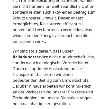
Mann
sich für eine Beiladung entscheiden, wählen
Sie nicht nur eine umweltfreundliche Option,
+
sondern leisten auch aktiv einen Beitrag zum
Schutz unserer Umwelt. Dieser Ansatz
ermöglicht es, Ressourcen effizient zu
LKW
nutzen und Leerfahrten zu vermeiden, was
wiederum den Energieverbrauch und die
Möbellift
Emissionen senkt.
Wir sind stolz darauf, dass unser
Wiener
Beiladungsservice
nicht nur wirtschaftliche,
sondern auch ökologische Vorteile bietet.
Neustadt
Durch die optimale Auslastung unserer
Transportmittel leisten wir einen
bedeutenden Beitrag zum Umweltschutz.
Übersiedlung
Darüber hinaus arbeiten wir kontinuierlich
an der Verbesserung unserer Prozesse und
Wiener
Technologien, um unsere Dienstleistungen
noch nachhaltiger zu gestalten.