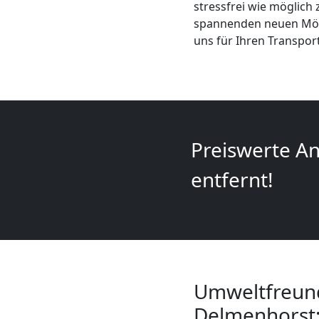
Mini
stressfrei wie möglich 
spannenden neuen Mögli
Umzug
uns für Ihren Transpor
Wiener
Neustadt
Preiswerte An
Umzug
entfernt!
2
Mann
+
Umweltfreund
Delmenhorst: