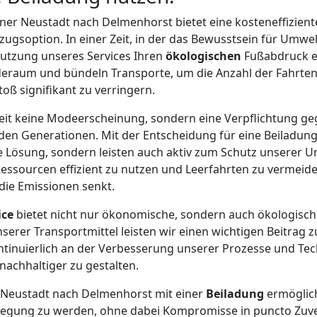
ner Neustadt nach Delmenhorst bietet eine kosteneffizien
gsoption. In einer Zeit, in der das Bewusstsein für Umwel
Nutzung unseres Services Ihren
ökologischen
Fußabdruck e
deraum und bündeln Transporte, um die Anzahl der Fahrte
ß signifikant zu verringern.
gkeit keine Modeerscheinung, sondern eine Verpflichtung 
n Generationen. Mit der Entscheidung für eine Beiladung 
 Lösung, sondern leisten auch aktiv zum Schutz unserer Um
Ressourcen effizient zu nutzen und Leerfahrten zu vermei
die Emissionen senkt.
ice
bietet nicht nur ökonomische, sondern auch ökologische
serer Transportmittel leisten wir einen wichtigen Beitrag
ntinuierlich an der Verbesserung unserer Prozesse und Te
nachhaltiger zu gestalten.
Neustadt nach Delmenhorst mit einer
Beiladung
ermöglich
gung zu werden, ohne dabei Kompromisse in puncto Zuver