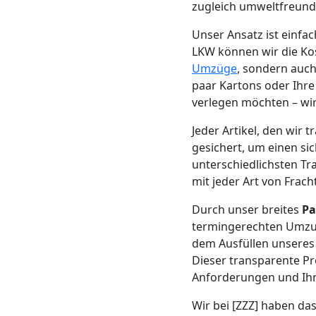
zugleich umweltfreund
Neustadt
Unser Ansatz ist einf
LKW können wir die Kost
Möbeltransport
Umzüge
, sondern auch
paar Kartons oder Ihr
Wiener
verlegen möchten – wir
Jeder Artikel, den wir
Neustadt
gesichert, um einen si
unterschiedlichsten Tr
mit jeder Art von Frac
Beiladung
Durch unser breites
Pa
termingerechten Umzug
Wiener
dem Ausfüllen unseres
Dieser transparente Pr
Neustadt
Anforderungen und Ihr
Wir bei [ZZZ] haben da