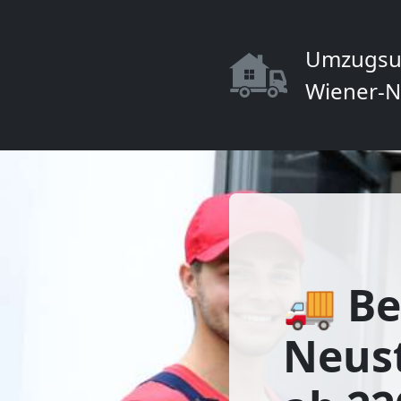
Umzugsu
Wiener-N
🚚 Be
Neus