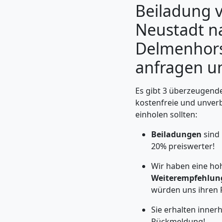
Beiladung 
Neustadt n
Delmenhorst
anfragen u
Es gibt 3 überzeugende
kostenfreie und unver
einholen sollten:
Beiladungen
sind 
Umzugshelfer
20% preiswerter!
Wiener
Wir haben eine ho
Weiterempfehlun
Neustadt
würden uns ihren 
Sie erhalten inner
Rückmeldung!