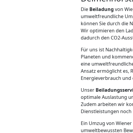
LKW
Die
Beiladung
von Wie
Wiener
umweltfreundliche Umzu
können Sie durch die 
Wir optimieren den La
Neustadt
dadurch den CO2-Aussto
Für uns ist Nachhalti
Kunsttransport
Planeten und kommende
eine umweltfreundliche
Wiener
Ansatz ermöglicht es, 
Energieverbrauch und 
Neustadt
Unser
Beiladungsserv
optimale Auslastung un
Zudem arbeiten wir ko
Umzug
Dienstleistungen noch 
Wiener
Ein Umzug von Wiener 
umweltbewussten Bewe