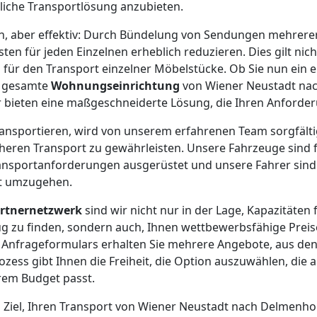
liche Transportlösung anzubieten.
ach, aber effektiv: Durch Bündelung von Sendungen mehrer
en für jeden Einzelnen erheblich reduzieren. Dies gilt nich
 für den Transport einzelner Möbelstücke. Ob Sie nun ein e
e gesamte
Wohnungseinrichtung
von Wiener Neustadt na
 bieten eine maßgeschneiderte Lösung, die Ihren Anforder
 transportieren, wird von unserem erfahrenen Team sorgfält
cheren Transport zu gewährleisten. Unsere Fahrzeuge sind f
ansportanforderungen ausgerüstet und unsere Fahrer sind 
ht umzugehen.
rtnernetzwerk
sind wir nicht nur in der Lage, Kapazitäten 
 zu finden, sondern auch, Ihnen wettbewerbsfähige Preis
 Anfrageformulars erhalten Sie mehrere Angebote, aus de
ozess gibt Ihnen die Freiheit, die Option auszuwählen, die 
em Budget passt.
s Ziel, Ihren Transport von Wiener Neustadt nach Delmenho