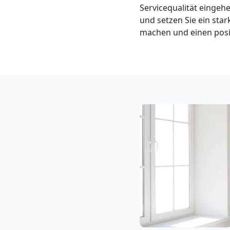
Neustadt
Servicequalität eingeh
und setzen Sie ein st
machen und einen posit
3
Mann
+
LKW
Möbellift
Wiener
Neustadt