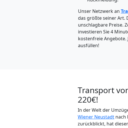
Möbeltaxi
Unser Netzwerk an
Tr
Wiener
das größte seiner Art.
unschlagbare Preise. Zö
investieren Sie 4 Min
Neustadt
kostenfreie Angebote. 
ausfüllen!
Kleintransport
Wiener
Neustadt
Transport vo
220€!
Möbelmontage
In der Welt der Umzüge
Wiener Neustadt
nach 
Wiener
zurückblickt, hat diese