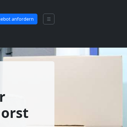
ebot anfordern
☰
r
orst