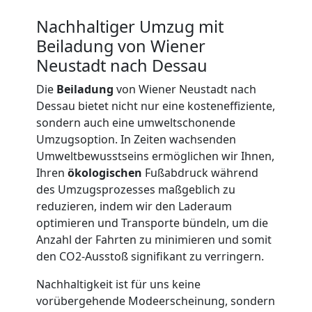
Nachhaltiger Umzug mit
Kunsttransport
Beiladung von Wiener
Neustadt nach Dessau
Wiener
Die
Beiladung
von Wiener Neustadt nach
Neustadt
Dessau bietet nicht nur eine kosteneffiziente,
sondern auch eine umweltschonende
Umzugsoption. In Zeiten wachsenden
Umzug
Umweltbewusstseins ermöglichen wir Ihnen,
Ihren
ökologischen
Fußabdruck während
des Umzugsprozesses maßgeblich zu
Wiener
reduzieren, indem wir den Laderaum
optimieren und Transporte bündeln, um die
Neustadt
Anzahl der Fahrten zu minimieren und somit
den CO2-Ausstoß signifikant zu verringern.
3
Nachhaltigkeit ist für uns keine
vorübergehende Modeerscheinung, sondern
Mann