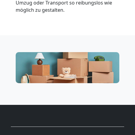
Umzug oder Transport so reibungslos wie
Beiladung
möglich zu gestalten.
National
Beiladung
International
Internationaler
Umzug
Nationaler