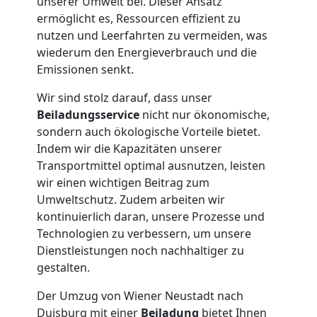
unserer Umwelt bei. Dieser Ansatz
ermöglicht es, Ressourcen effizient zu
+
nutzen und Leerfahrten zu vermeiden, was
wiederum den Energieverbrauch und die
LKW
Emissionen senkt.
Wir sind stolz darauf, dass unser
Möbellift
Beiladungsservice
nicht nur ökonomische,
sondern auch ökologische Vorteile bietet.
Indem wir die Kapazitäten unserer
Wiener
Transportmittel optimal ausnutzen, leisten
wir einen wichtigen Beitrag zum
Neustadt
Umweltschutz. Zudem arbeiten wir
kontinuierlich daran, unsere Prozesse und
Technologien zu verbessern, um unsere
Übersiedlung
Dienstleistungen noch nachhaltiger zu
gestalten.
Wiener
Der Umzug von Wiener Neustadt nach
Duisburg mit einer
Beiladung
bietet Ihnen