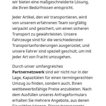
wir bieten eine maßgeschneiderte Lösung,
die Ihren Bedürfnissen entspricht.
Kleintransport
Jeder Artikel, den wir transportieren, wird
Wiener
von unserem erfahrenen Team sorgfältig
verpackt und gesichert, um einen sicheren
Transport zu gewährleisten. Unsere
Neustadt
Fahrzeuge sind für die verschiedensten
Transportanforderungen ausgerüstet, und
unsere Fahrer sind speziell geschult, um mit
Möbelmontage
jeder Art von Fracht umzugehen.
Wiener
Durch unser umfangreiches
Partnernetzwerk
sind wir nicht nur in der
Neustadt
Lage, Kapazitäten für einen termingerechten
Umzug zu finden, sondern auch, Ihnen
wettbewerbsfähige Preise anzubieten. Nach
Möbeltransport
dem Ausfüllen unseres Anfrageformulars
erhalten Sie mehrere Angebote, aus denen
Sie wählen können. Dieser transparente