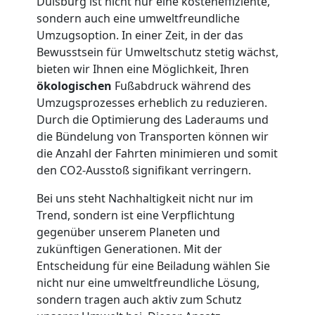
Duisburg ist nicht nur eine kosteneffiziente,
sondern auch eine umweltfreundliche
Kunsttransport
Umzugsoption. In einer Zeit, in der das
Bewusstsein für Umweltschutz stetig wächst,
Wiener
bieten wir Ihnen eine Möglichkeit, Ihren
ökologischen
Fußabdruck während des
Neustadt
Umzugsprozesses erheblich zu reduzieren.
Durch die Optimierung des Laderaums und
die Bündelung von Transporten können wir
Umzug
die Anzahl der Fahrten minimieren und somit
den CO2-Ausstoß signifikant verringern.
Wiener
Bei uns steht Nachhaltigkeit nicht nur im
Trend, sondern ist eine Verpflichtung
Neustadt
gegenüber unserem Planeten und
zukünftigen Generationen. Mit der
3
Entscheidung für eine Beiladung wählen Sie
nicht nur eine umweltfreundliche Lösung,
sondern tragen auch aktiv zum Schutz
Mann