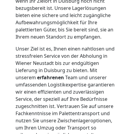
wenn Ihr Zielort in Duisburg noch nicht
Wiener
bezugsbereit ist. Unsere Lagerlösungen
bieten eine sichere und leicht zugängliche
Neustadt
Aufbewahrungsmöglichkeit für Ihre
palettierten Güter, bis Sie bereit sind, sie an
Ihrem neuen Standort zu empfangen.
Anfrage
Unser Ziel ist es, Ihnen einen nahtlosen und
stressfreien Service von der Abholung in
Möbeltransport
Wiener Neustadt bis zur endgültigen
Lieferung in Duisburg zu bieten. Mit
unserem
erfahrenen
Team und unserer
National
umfassenden Logistikexpertise garantieren
wir einen effizienten und zuverlässigen
Service, der speziell auf Ihre Bedürfnisse
Möbeltransport
zugeschnitten ist. Vertrauen Sie auf unsere
Fachkenntnisse im Palettentransport und
International
nutzen Sie unsere Zwischenlageroptionen,
um Ihren Umzug oder Transport so