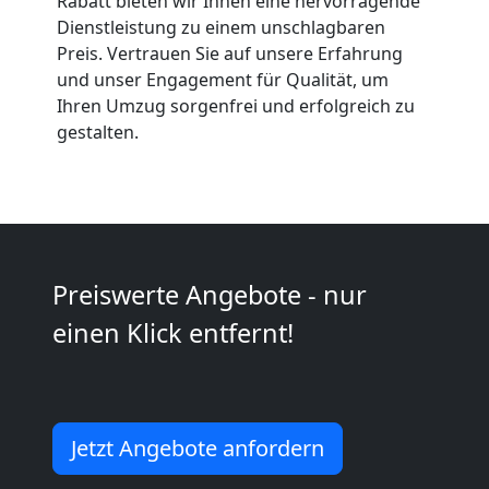
Rabatt bieten wir Ihnen eine hervorragende
Neustadt
Dienstleistung zu einem unschlagbaren
Preis. Vertrauen Sie auf unsere Erfahrung
und unser Engagement für Qualität, um
Kleiner
Ihren Umzug sorgenfrei und erfolgreich zu
gestalten.
Umzug
Wiener
Neustadt
Preiswerte Angebote - nur
einen Klick entfernt!
Küchenumzug
Wiener
Jetzt Angebote anfordern
Neustadt