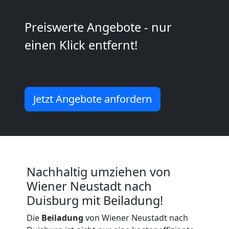
Neustadt
Preiswerte Angebote - nur
einen Klick entfernt!
Umzug
2
Jetzt Angebote anfordern
Mann
+
LKW
Nachhaltig umziehen von
Wiener
Wiener Neustadt nach
Duisburg mit Beiladung!
Neustadt
Die
Beiladung
von Wiener Neustadt nach