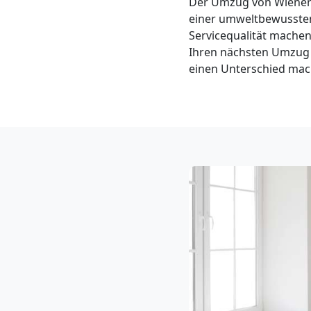
Der Umzug von Wiener 
Neustadt
einer umweltbewussten
Servicequalität machen
3
Ihren nächsten Umzug 
einen Unterschied mach
Mann
+
LKW
Möbellift
Wiener
Neustadt