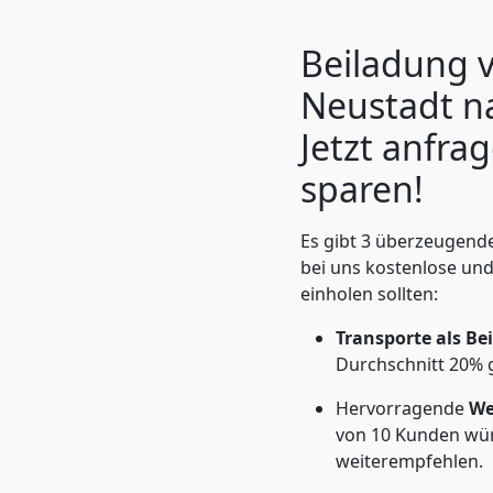
Beiladung 
Neustadt na
Jetzt anfra
sparen!
Es gibt 3 überzeugende
bei uns kostenlose un
einholen sollten:
Umzugshelfer
Transporte als Be
Wiener
Durchschnitt 20% 
Hervorragende
We
Neustadt
von 10 Kunden wü
weiterempfehlen.