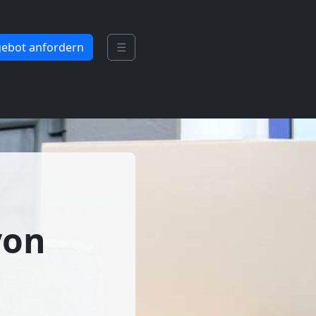
ebot anfordern
☰
von