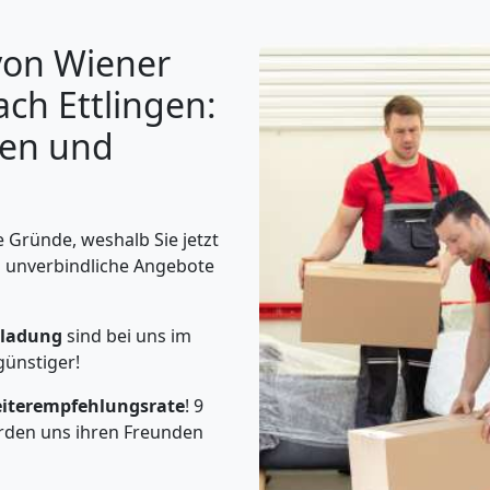
von Wiener
ch Ettlingen:
gen und
 Gründe, weshalb Sie jetzt
d unverbindliche Angebote
iladung
sind bei uns im
günstiger!
iterempfehlungsrate
! 9
rden uns ihren Freunden