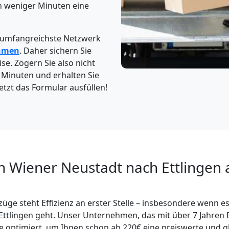
n weniger Minuten eine
 umfangreichste Netzwerk
hmen
. Daher sichern Sie
ise. Zögern Sie also nicht
4 Minuten und erhalten Sie
etzt das Formular ausfüllen!
n Wiener Neustadt nach Ettlingen a
üge steht Effizienz an erster Stelle – insbesondere wenn e
Ettlingen geht. Unser Unternehmen, das mit über 7 Jahren
ce optimiert, um Ihnen schon ab 220€ eine preiswerte und gl