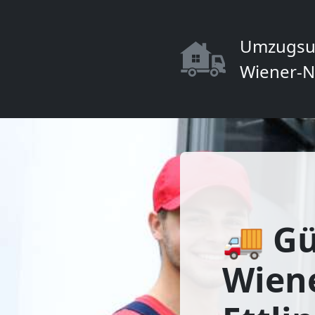
Umzugsu
Wiener-N
🚚 Gü
Wien