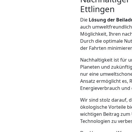
LKW
Ettlingen
Wiener
Die
Lösung der Beila
auch umweltfreundlich. 
Neustadt
Möglichkeit, Ihren na
Durch die optimale Nu
der Fahrten minimieren
Kunsttransport
Nachhaltigkeit ist fü
Planeten und zukünftig
Wiener
nur eine umweltschone
Ansatz ermöglicht es, 
Neustadt
Energieverbrauch und 
Wir sind stolz darauf, 
Umzug
ökologische Vorteile bi
wichtigen Beitrag zum 
Wiener
Technologien zu verbes