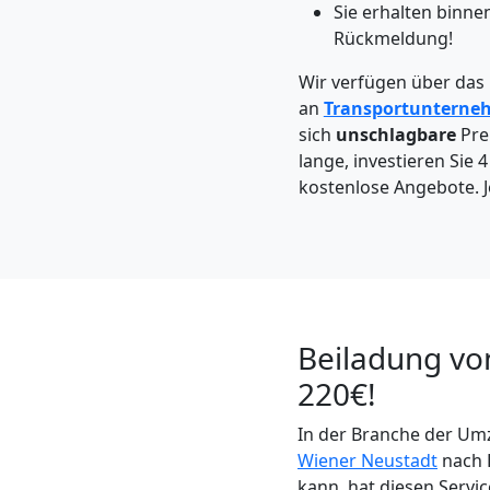
Möbeltaxi
Sie erhalten binne
Rückmeldung!
Wiener
Wir verfügen über das
an
Transportunterne
Neustadt
sich
unschlagbare
Pre
lange, investieren Sie 
kostenlose Angebote. J
Kleintransport
Wiener
Neustadt
Beiladung vo
220€!
Möbelmontage
In der Branche der Umz
Wiener
Wiener Neustadt
nach 
kann, hat diesen Servi