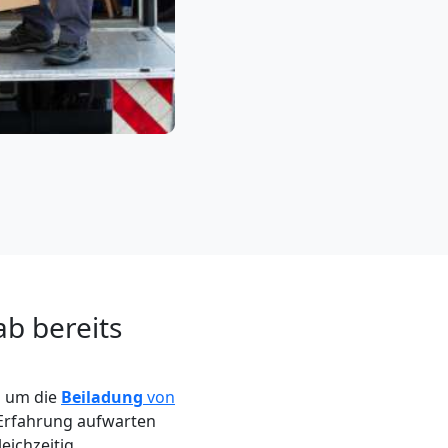
b bereits
s um die
Beiladung
von
 Erfahrung aufwarten
eichzeitig