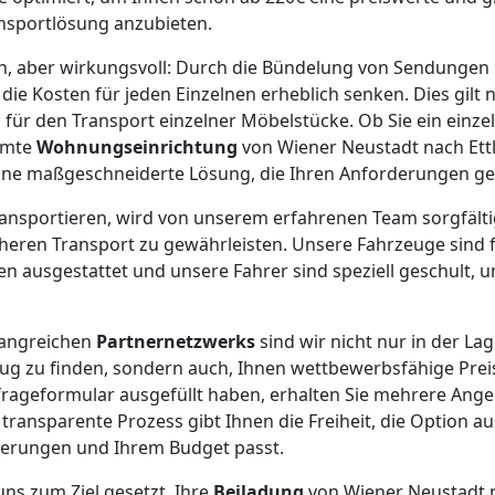
nsportlösung anzubieten.
ach, aber wirkungsvoll: Durch die Bündelung von Sendunge
ie Kosten für jeden Einzelnen erheblich senken. Dies gilt n
 für den Transport einzelner Möbelstücke. Ob Sie ein einzel
amte
Wohnungseinrichtung
von Wiener Neustadt nach Ett
eine maßgeschneiderte Lösung, die Ihren Anforderungen ge
 transportieren, wird von unserem erfahrenen Team sorgfält
heren Transport zu gewährleisten. Unsere Fahrzeuge sind fü
 ausgestattet und unsere Fahrer sind speziell geschult, u
angreichen
Partnernetzwerks
sind wir nicht nur in der La
ug zu finden, sondern auch, Ihnen wettbewerbsfähige Prei
rageformular ausgefüllt haben, erhalten Sie mehrere Ange
transparente Prozess gibt Ihnen die Freiheit, die Option a
derungen und Ihrem Budget passt.
uns zum Ziel gesetzt, Ihre
Beiladung
von Wiener Neustadt n