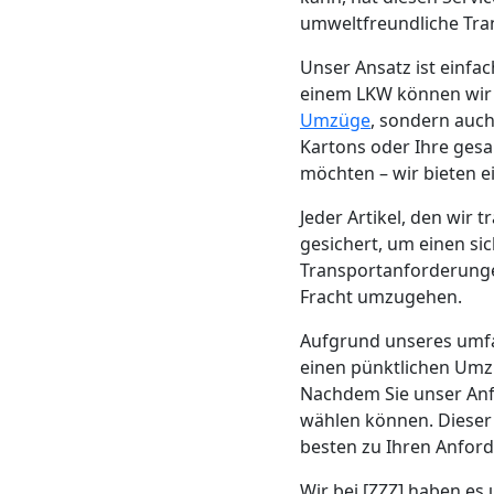
Neustadt
umweltfreundliche Tra
Unser Ansatz ist einf
einem LKW können wir d
Möbeltransport
Umzüge
, sondern auch
Kartons oder Ihre ges
Wiener
möchten – wir bieten 
Jeder Artikel, den wir
Neustadt
gesichert, um einen sic
Transportanforderungen
Beiladung
Fracht umzugehen.
Aufgrund unseres umf
Wiener
einen pünktlichen Umz
Nachdem Sie unser Anf
Neustadt
wählen können. Dieser 
besten zu Ihren Anfor
Wir bei [ZZZ] haben es 