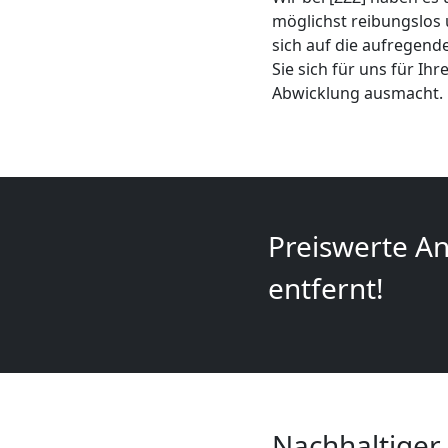
Mini
möglichst reibungslos 
sich auf die aufregend
Umzug
Sie sich für uns für Ih
Abwicklung ausmacht.
Wiener
Neustadt
Umzug
Preiswerte An
entfernt!
2
Mann
+
Nachhaltiger