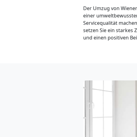
Neustadt
Der Umzug von Wiener 
einer umweltbewussten
3
Servicequalität machen
setzen Sie ein starke
Mann
und einen positiven Bei
+
LKW
Möbellift
Wiener
Neustadt