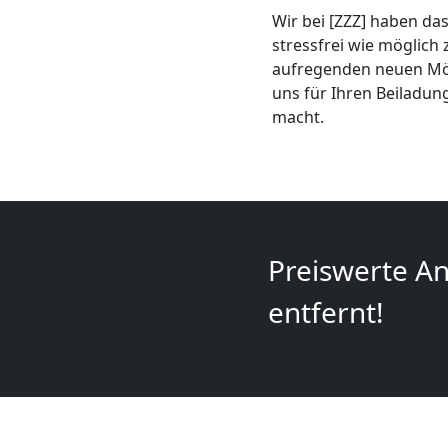
Mini
Wir bei [ZZZ] haben das
stressfrei wie möglich 
Umzug
aufregenden neuen Mögl
uns für Ihren Beiladun
Wiener
macht.
Neustadt
Umzug
Preiswerte An
2
entfernt!
Mann
+