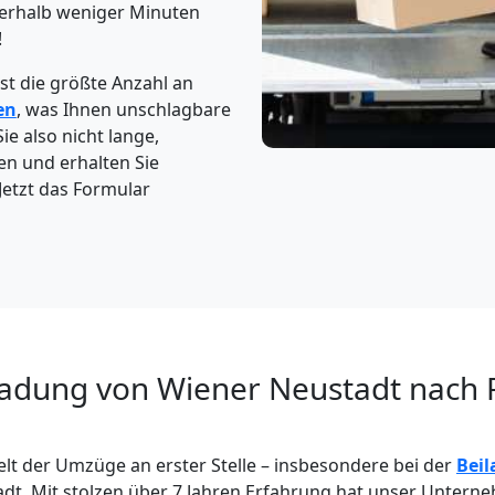
erhalb weniger Minuten
!
t die größte Anzahl an
en
, was Ihnen unschlagbare
ie also nicht lange,
en und erhalten Sie
Jetzt das Formular
ladung von Wiener Neustadt nach F
Welt der Umzüge an erster Stelle – insbesondere bei der
Bei
adt. Mit stolzen über 7 Jahren Erfahrung hat unser Untern