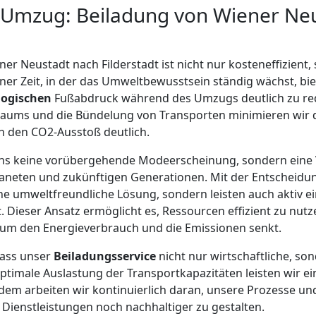
 Umzug: Beiladung von Wiener Ne
ner Neustadt nach Filderstadt ist nicht nur kosteneffizient
iner Zeit, in der das Umweltbewusstsein ständig wächst, bie
logischen
Fußabdruck während des Umzugs deutlich zu red
aums und die Bündelung von Transporten minimieren wir d
h den CO2-Ausstoß deutlich.
 uns keine vorübergehende Modeerscheinung, sondern eine 
neten und zukünftigen Generationen. Mit der Entscheidun
ine umweltfreundliche Lösung, sondern leisten auch aktiv e
 Dieser Ansatz ermöglicht es, Ressourcen effizient zu nut
um den Energieverbrauch und die Emissionen senkt.
dass unser
Beiladungsservice
nicht nur wirtschaftliche, s
optimale Auslastung der Transportkapazitäten leisten wir e
em arbeiten wir kontinuierlich daran, unsere Prozesse un
Dienstleistungen noch nachhaltiger zu gestalten.