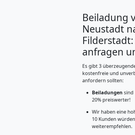
Beiladung 
Neustadt n
Filderstadt:
anfragen un
Es gibt 3 überzeugende
kostenfreie und unver
anfordern sollten:
Umzugshelfer
Beiladungen
sind
Wiener
20% preiswerter!
Wir haben eine h
Neustadt
10 Kunden würden
weiterempfehlen.