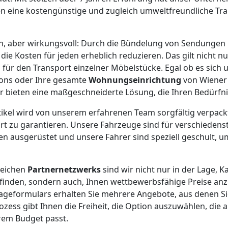
en eine kostengünstige und zugleich umweltfreundliche Tr
ach, aber wirkungsvoll: Durch die Bündelung von Sendunge
ie Kosten für jeden erheblich reduzieren. Das gilt nicht nu
 für den Transport einzelner Möbelstücke. Egal ob es sich 
tons oder Ihre gesamte
Wohnungseinrichtung
von Wiener
wir bieten eine maßgeschneiderte Lösung, die Ihren Bedürfni
rtikel wird von unserem erfahrenen Team sorgfältig verpack
rt zu garantieren. Unsere Fahrzeuge sind für verschiedens
 ausgerüstet und unsere Fahrer sind speziell geschult, um
reichen
Partnernetzwerks
sind wir nicht nur in der Lage, K
finden, sondern auch, Ihnen wettbewerbsfähige Preise an
rageformulars erhalten Sie mehrere Angebote, aus denen S
ozess gibt Ihnen die Freiheit, die Option auszuwählen, die 
em Budget passt.