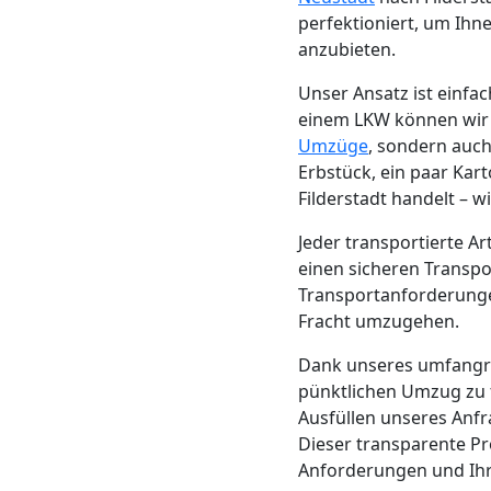
Neustadt
perfektioniert, um Ihn
anzubieten.
Unser Ansatz ist einf
Möbeltransport
einem LKW können wir d
Umzüge
, sondern auch
Wiener
Erbstück, ein paar Kar
Filderstadt handelt – 
Neustadt
Jeder transportierte A
einen sicheren Transpo
Beiladung
Transportanforderungen
Fracht umzugehen.
Wiener
Dank unseres umfang
pünktlichen Umzug zu 
Neustadt
Ausfüllen unseres Anf
Dieser transparente Pr
Anforderungen und Ihr