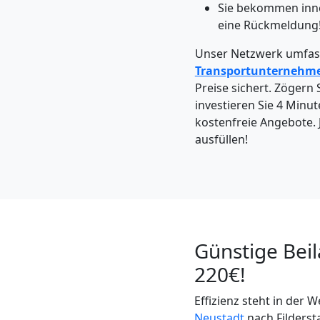
Möbeltaxi
Sie bekommen inn
eine Rückmeldung
Wiener
Unser Netzwerk umfass
Transportunternehm
Neustadt
Preise sichert. Zögern S
investieren Sie 4 Minut
kostenfreie Angebote. 
Kleintransport
ausfüllen!
Wiener
Neustadt
Günstige Bei
Möbelmontage
220€!
Wiener
Effizienz steht in der 
Neustadt
nach Filderst