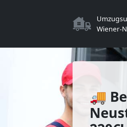
Umzugsu
Wiener-N
🚚 Be
Neust