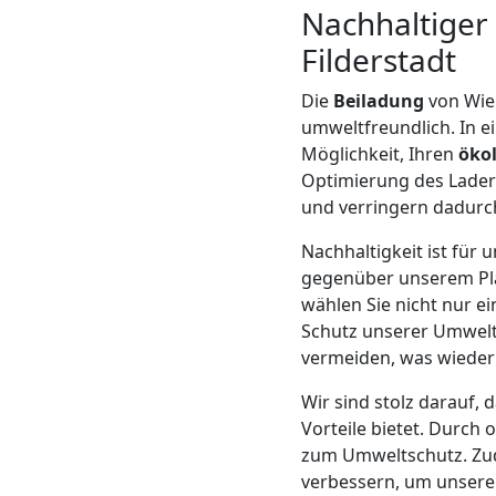
LKW
Nachhaltiger
Filderstadt
Wiener
Die
Beiladung
von Wie
Neustadt
umweltfreundlich. In e
Möglichkeit, Ihren
öko
Optimierung des Lader
Kunsttransport
und verringern dadurc
Nachhaltigkeit ist für
Wiener
gegenüber unserem Pla
wählen Sie nicht nur e
Neustadt
Schutz unserer Umwelt.
vermeiden, was wieder
Umzug
Wir sind stolz darauf, 
Vorteile bietet. Durch 
Wiener
zum Umweltschutz. Zud
verbessern, um unsere 