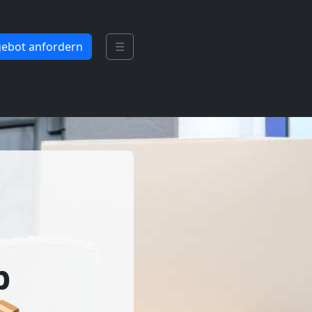
ebot anfordern
☰
b