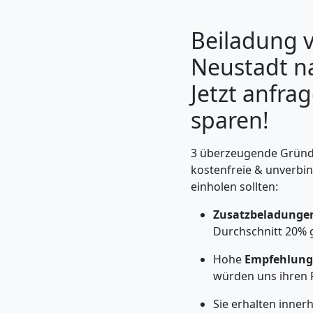
Beiladung 
Neustadt na
Jetzt anfra
sparen!
3 überzeugende Gründe
kostenfreie & unverbin
einholen sollten:
Umzugshelfer
Zusatzbeladunge
Wiener
Durchschnitt 20% 
Hohe
Empfehlung
Neustadt
würden uns ihren 
Sie erhalten inner