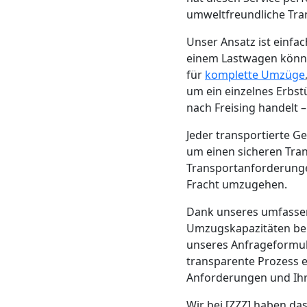
Neustadt
umweltfreundliche Tra
Unser Ansatz ist einf
einem Lastwagen können
Möbeltransport
für
komplette Umzüge
um ein einzelnes Erbst
Wiener
nach Freising handelt 
Jeder transportierte G
Neustadt
um einen sicheren Tran
Transportanforderungen
Beiladung
Fracht umzugehen.
Dank unseres umfass
Wiener
Umzugskapazitäten ber
unseres Anfrageformula
Neustadt
transparente Prozess e
Anforderungen und Ihr
Wir bei [ZZZ] haben das