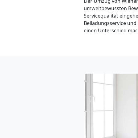
Der Umzug von Wiener 
Neustadt
umweltbewussten Bewe
Servicequalität einge
3
Beiladungsservice und
einen Unterschied mach
Mann
+
LKW
Möbellift
Wiener
Neustadt