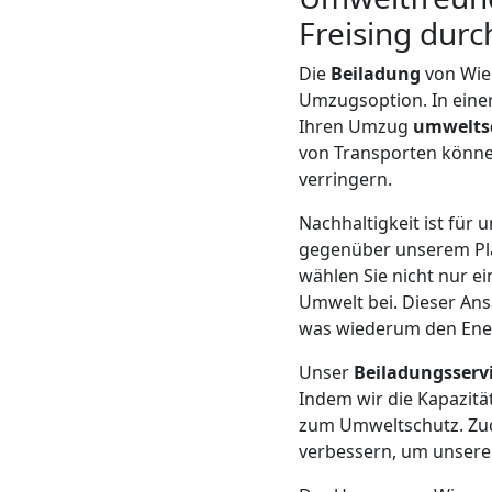
LKW
Freising durc
Wiener
Die
Beiladung
von Wie
Umzugsoption. In einer
Neustadt
Ihren Umzug
umwelts
von Transporten können
verringern.
Kunsttransport
Nachhaltigkeit ist für
gegenüber unserem Pla
Wiener
wählen Sie nicht nur e
Umwelt bei. Dieser Ans
Neustadt
was wiederum den Ener
Unser
Beiladungsserv
Umzug
Indem wir die Kapazitä
zum Umweltschutz. Zud
Wiener
verbessern, um unsere 