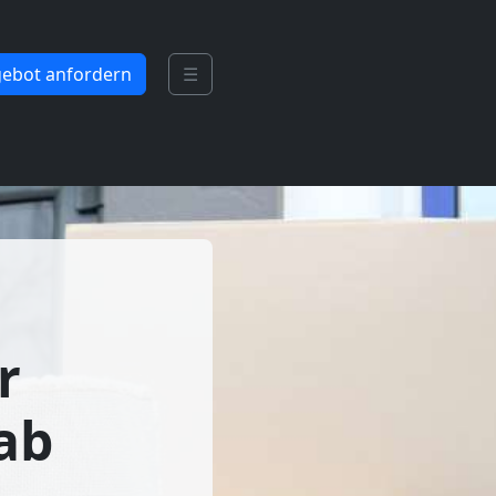
ebot anfordern
☰
r
ab