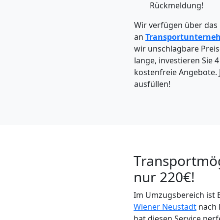
Möbeltaxi
Rückmeldung!
Wir verfügen über das
Wiener
an
Transportunterne
wir unschlagbare Preise
Neustadt
lange, investieren Sie 
kostenfreie Angebote. 
ausfüllen!
Kleintransport
Wiener
Neustadt
Transportmög
nur 220€!
Möbelmontage
Im Umzugsbereich ist 
Wiener
Wiener Neustadt
nach F
hat diesen Service per