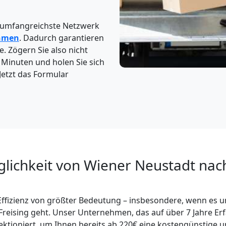
 umfangreichste Netzwerk
hmen
. Dadurch garantieren
. Zögern Sie also nicht
4 Minuten und holen Sie sich
Jetzt das Formular
lichkeit von Wiener Neustadt nach
Effizienz von größter Bedeutung – insbesondere, wenn es 
reising geht. Unser Unternehmen, das auf über 7 Jahre Erf
fektioniert, um Ihnen bereits ab 220€ eine kostengünstige u