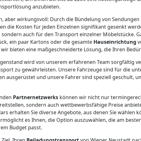
nsportlösung anzubieten.
ach, aber wirkungsvoll: Durch die Bündelung von Sendunge
 die Kosten für jeden Einzelnen signifikant gesenkt werden
, sondern auch für den Transport einzelner Möbelstücke. Ga
ück, ein paar Kartons oder die gesamte
Hauseinrichtung
v
– wir bieten eine maßgeschneiderte Lösung, die Ihren Bedür
egenstand wird von unserem erfahrenen Team sorgfältig ve
sport zu gewährleisten. Unsere Fahrzeuge sind für die unt
 ausgerüstet und unsere Fahrer sind speziell geschult, um
enden
Partnernetzwerks
können wir nicht nur termingerec
eitstellen, sondern auch wettbewerbsfähige Preise anbiet
rs erhalten Sie diverse Angebote, aus denen Sie wählen k
rmöglicht es Ihnen, die Option auszuwählen, die am besten
em Budget passt.
 Ziel, Ihren
Beiladungstransport
von Wiener Neustadt nach