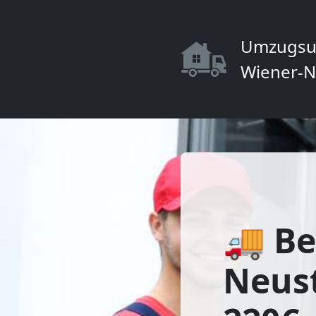
Umzugsu
Wiener-N
🚚 Be
Neust