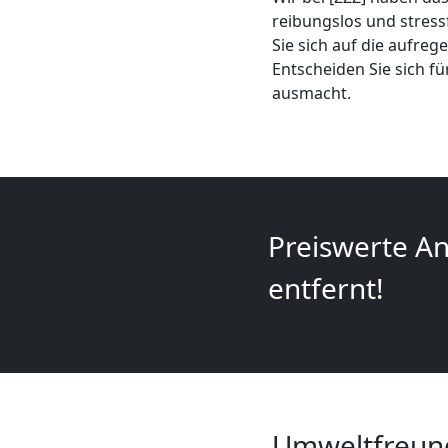
Mini
reibungslos und stress
Sie sich auf die aufre
Umzug
Entscheiden Sie sich f
ausmacht.
Wiener
Neustadt
Umzug
Preiswerte An
entfernt!
2
Mann
+
Umweltfreund