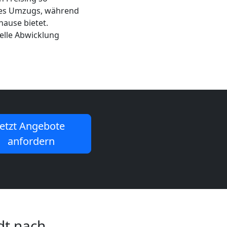
 des Umzugs, während
hause bietet.
nelle Abwicklung
Jetzt Angebote
anfordern
dt nach