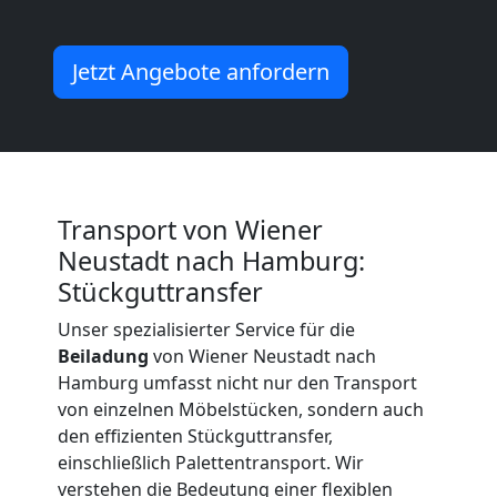
Neustadt
Jetzt Angebote anfordern
Umzug
und
Lagerung
Transport von Wiener
Neustadt nach Hamburg:
Wiener
Stückguttransfer
Unser spezialisierter Service für die
Neustadt
Beiladung
von Wiener Neustadt nach
Hamburg umfasst nicht nur den Transport
von einzelnen Möbelstücken, sondern auch
Full-
den effizienten Stückguttransfer,
einschließlich Palettentransport. Wir
Service-
verstehen die Bedeutung einer flexiblen