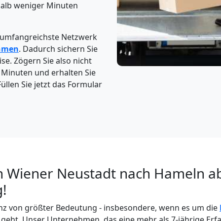
halb weniger Minuten
 umfangreichste Netzwerk
hmen
. Dadurch sichern Sie
ise. Zögern Sie also nicht
4 Minuten und erhalten Sie
üllen Sie jetzt das Formular
n Wiener Neustadt nach Hameln a
g!
enz von größter Bedeutung - insbesondere, wenn es um die
eht. Unser Unternehmen, das eine mehr als 7-jährige Erf