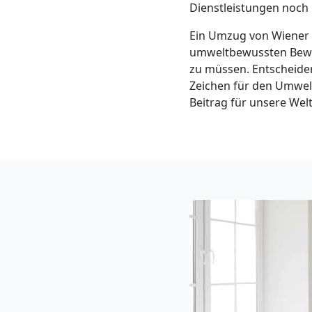
Dienstleistungen noch 
Neustadt
Ein Umzug von Wiener
3
umweltbewussten Beweg
zu müssen. Entscheiden
Mann
Zeichen für den Umwel
Beitrag für unsere Welt
+
LKW
Möbellift
Wiener
Neustadt