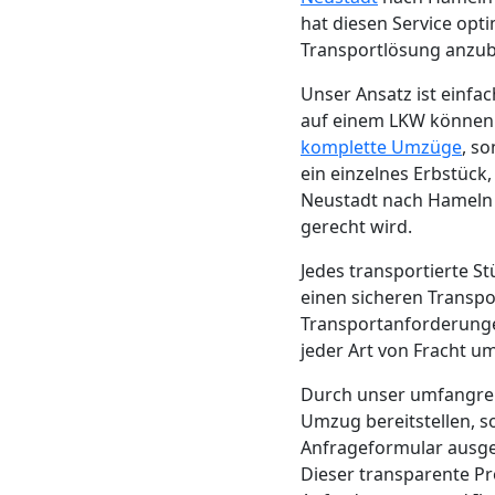
Neustadt
hat diesen Service opt
Transportlösung anzub
Unser Ansatz ist einfa
Möbeltransport
auf einem LKW können wi
komplette Umzüge
, s
Wiener
ein einzelnes Erbstück
Neustadt nach Hameln 
Neustadt
gerecht wird.
Jedes transportierte S
Beiladung
einen sicheren Transpor
Transportanforderunge
jeder Art von Fracht 
Wiener
Durch unser umfangre
Neustadt
Umzug bereitstellen, 
Anfrageformular ausge
Dieser transparente Pro