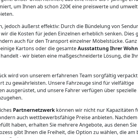
imiert, um Ihnen ab schon 220€ eine preiswerte und umwelt
ieten.
ch, jedoch äußerst effektiv: Durch die Bündelung von Sen
r die Kosten für jeden Einzelnen erheblich senken. Dies gi
ondern auch für den Transport einzelner Möbelstücke. Ganz 
, einige Kartons oder die gesamte
Ausstattung Ihrer Woh
handelt - wir bieten eine maßgeschneiderte Lösung, die I
tück wird von unserem erfahrenen Team sorgfältig verpackt
t zu gewährleisten. Unsere Fahrzeuge sind für vielfältige
n ausgerüstet, und unsere Fahrer verfügen über spezielle
umzugehen.
iches
Partnernetzwerk
können wir nicht nur Kapazitäten f
sondern auch wettbewerbsfähige Preise anbieten. Nachdem 
füllt haben, erhalten Sie mehrere Angebote, aus denen Si
zess gibt Ihnen die Freiheit, die Option zu wählen, die am 