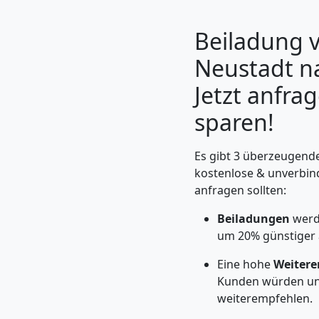
Beiladung 
Neustadt n
Jetzt anfra
sparen!
Es gibt 3 überzeugende
kostenlose & unverbin
anfragen sollten:
Umzugshelfer
Beiladungen
werd
Wiener
um 20% günstiger
Eine hohe
Weitere
Neustadt
Kunden würden un
weiterempfehlen.