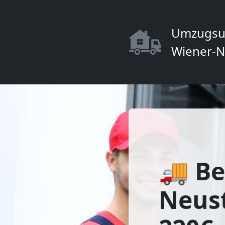
Umzugsu
Wiener-N
🚚 Be
Neus