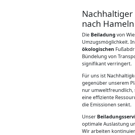
LKW
Nachhaltiger
Wiener
nach Hameln
Neustadt
Die
Beiladung
von Wie
Umzugsmöglichkeit. In 
ökologischen
Fußabdr
Kunsttransport
Bündelung von Transpo
signifikant verringert.
Wiener
Für uns ist Nachhalti
gegenüber unserem Plan
Neustadt
nur umweltfreundlich, 
eine effiziente Resso
die Emissionen senkt.
Umzug
Unser
Beiladungsserv
Wiener
optimale Auslastung un
Wir arbeiten kontinuie