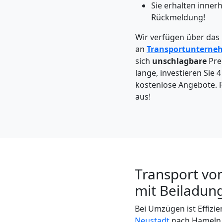
Möbeltaxi
Sie erhalten inner
Rückmeldung!
Wiener
Wir verfügen über das
an
Transportunterne
Neustadt
sich
unschlagbare
Pre
lange, investieren Sie 
kostenlose Angebote. F
Kleintransport
aus!
Wiener
Neustadt
Transport vo
Möbelmontage
mit Beiladun
Wiener
Bei Umzügen ist Effizi
Neustadt
nach Hameln g