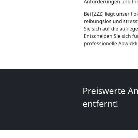
Mini
Anforderungen und Ihr
Bei [ZZZ] liegt unser F
Umzug
reibungslos und stress
Sie sich auf die aufre
Wiener
Entscheiden Sie sich f
professionelle Abwick
Neustadt
Umzug
2
Preiswerte An
entfernt!
Mann
+