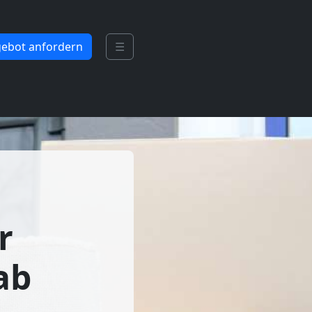
ebot anfordern
☰
r
ab