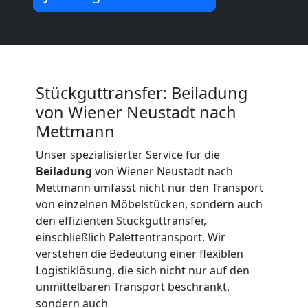
Neustadt
Umzug
und
Stückguttransfer: Beiladung
von Wiener Neustadt nach
Lagerung
Mettmann
Unser spezialisierter Service für die
Wiener
Beiladung
von Wiener Neustadt nach
Mettmann umfasst nicht nur den Transport
Neustadt
von einzelnen Möbelstücken, sondern auch
den effizienten Stückguttransfer,
einschließlich Palettentransport. Wir
Full-
verstehen die Bedeutung einer flexiblen
Logistiklösung, die sich nicht nur auf den
Service-
unmittelbaren Transport beschränkt,
sondern auch