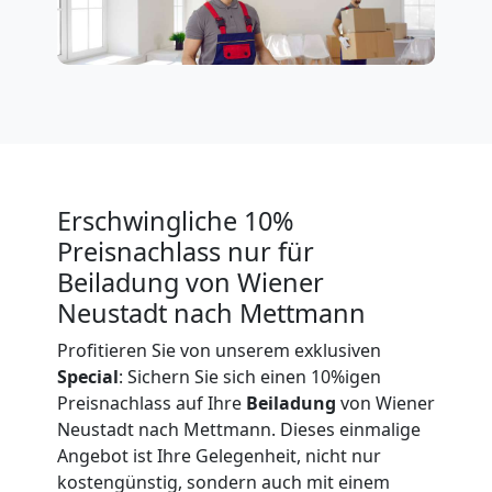
in
Wiener
Neustadt
Erschwingliche 10%
Umzug
Preisnachlass nur für
Beiladung von Wiener
für
Neustadt nach Mettmann
Profitieren Sie von unserem exklusiven
Senioren
Special
: Sichern Sie sich einen 10%igen
Preisnachlass auf Ihre
Beiladung
von Wiener
in
Neustadt nach Mettmann. Dieses einmalige
Angebot ist Ihre Gelegenheit, nicht nur
Wiener
kostengünstig, sondern auch mit einem