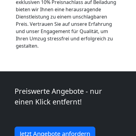
exklusiven 10% Preisnachlass auf Beiladung
bieten wir Ihnen eine herausragende
Neustadt
Dienstleistung zu einem unschlagbaren
Preis. Vertrauen Sie auf unsere Erfahrung
und unser Engagement für Qualität, um
Kleiner
Ihren Umzug stressfrei und erfolgreich zu
gestalten.
Umzug
Wiener
Neustadt
Preiswerte Angebote - nur
einen Klick entfernt!
Küchenumzug
Wiener
Jetzt Angebote anfordern