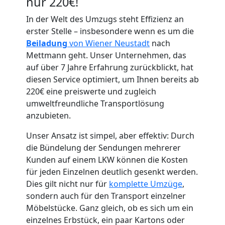
nur 220€!
In der Welt des Umzugs steht Effizienz an
erster Stelle – insbesondere wenn es um die
Beiladung
von Wiener Neustadt
nach
Mettmann geht. Unser Unternehmen, das
auf über 7 Jahre Erfahrung zurückblickt, hat
Umzugshelfer
diesen Service optimiert, um Ihnen bereits ab
220€ eine preiswerte und zugleich
Wiener
umweltfreundliche Transportlösung
anzubieten.
Neustadt
Unser Ansatz ist simpel, aber effektiv: Durch
die Bündelung der Sendungen mehrerer
Kunden auf einem LKW können die Kosten
Möbeltaxi
für jeden Einzelnen deutlich gesenkt werden.
Dies gilt nicht nur für
komplette Umzüge
,
Wiener
sondern auch für den Transport einzelner
Möbelstücke. Ganz gleich, ob es sich um ein
Neustadt
einzelnes Erbstück, ein paar Kartons oder