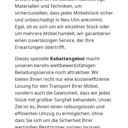
Materialien und Techniken, um
Büroumzug
sicherzustellen, dass jedes Möbelstück sicher
und unbeschädigt in Neu-Ulm ankommt.
Wiener
Egal, ob es sich um ein einzelnes Stück oder
um mehrere Möbel handelt, wir garantieren
einen zuverlässigen Service, der Ihre
Neustadt
Erwartungen übertrifft.
Dieses spezielle
Rabattangebot
macht
Expressumzug
unseren bereits wettbewerbsfähigen
Beiladungsservice noch attraktiver. Wir
Wiener
bieten Ihnen nicht nur eine kosteneffiziente
Lösung für den Transport Ihrer Möbel,
Neustadt
sondern auch die Gewissheit, dass wir jedes
Stück mit größter Sorgfalt behandeln. Unser
Ziel ist es, Ihnen einen reibungslosen und
Tragehilfe
effizienten Umzug zu ermöglichen, ohne
dass Sie sich um die Sicherheit Ihrer
wertvollen Besitztümer sorgen müssen.