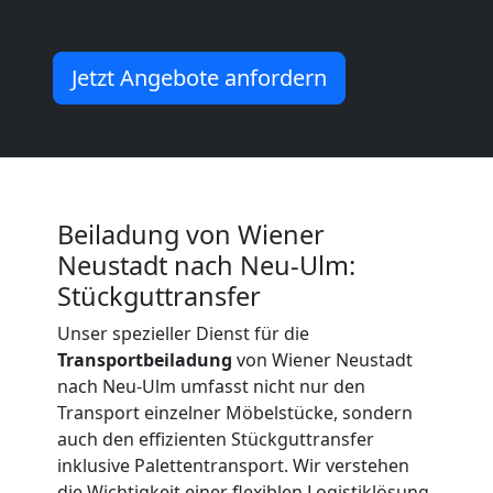
Neustadt
Jetzt Angebote anfordern
Umzug
und
Lagerung
Beiladung von Wiener
Neustadt nach Neu-Ulm:
Wiener
Stückguttransfer
Neustadt
Unser spezieller Dienst für die
Transportbeiladung
von Wiener Neustadt
nach Neu-Ulm umfasst nicht nur den
Full-
Transport einzelner Möbelstücke, sondern
auch den effizienten Stückguttransfer
inklusive Palettentransport. Wir verstehen
Service-
die Wichtigkeit einer flexiblen Logistiklösung,