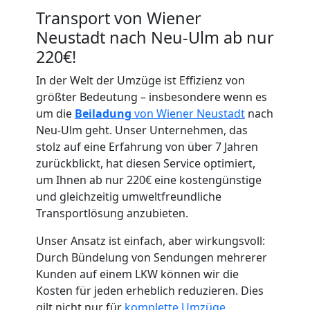
Transport von Wiener
Neustadt nach Neu-Ulm ab nur
220€!
In der Welt der Umzüge ist Effizienz von
größter Bedeutung – insbesondere wenn es
um die
Beiladung
von Wiener Neustadt
nach
Umzugshelfer
Neu-Ulm geht. Unser Unternehmen, das
stolz auf eine Erfahrung von über 7 Jahren
Wiener
zurückblickt, hat diesen Service optimiert,
um Ihnen ab nur 220€ eine kostengünstige
Neustadt
und gleichzeitig umweltfreundliche
Transportlösung anzubieten.
Möbeltaxi
Unser Ansatz ist einfach, aber wirkungsvoll:
Durch Bündelung von Sendungen mehrerer
Kunden auf einem LKW können wir die
Wiener
Kosten für jeden erheblich reduzieren. Dies
gilt nicht nur für
komplette Umzüge
,