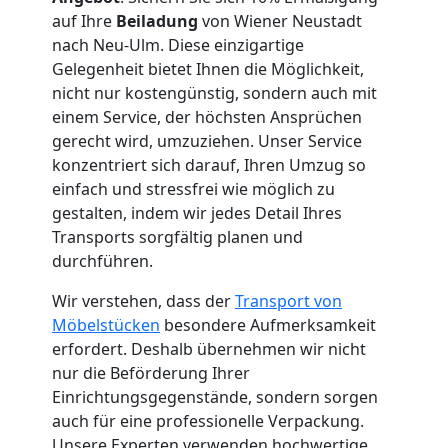
Wiener
auf Ihre
Beiladung
von Wiener Neustadt
nach Neu-Ulm. Diese einzigartige
Neustadt
Gelegenheit bietet Ihnen die Möglichkeit,
nicht nur kostengünstig, sondern auch mit
einem Service, der höchsten Ansprüchen
Fernumzug
gerecht wird, umzuziehen. Unser Service
konzentriert sich darauf, Ihren Umzug so
Wiener
einfach und stressfrei wie möglich zu
gestalten, indem wir jedes Detail Ihres
Transports sorgfältig planen und
Neustadt
durchführen.
Wir verstehen, dass der
Transport von
Firmenumzug
Möbelstücken
besondere Aufmerksamkeit
erfordert. Deshalb übernehmen wir nicht
Wiener
nur die Beförderung Ihrer
Einrichtungsgegenstände, sondern sorgen
Neustadt
auch für eine professionelle Verpackung.
Unsere Experten verwenden hochwertige