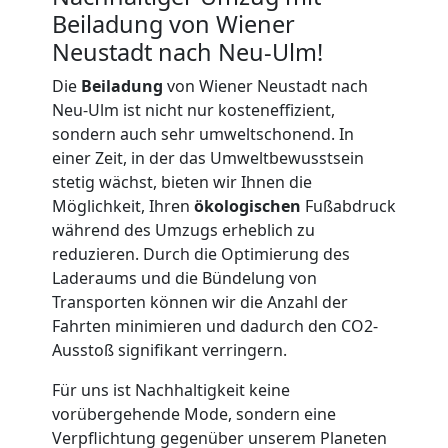
Neustadt
Beiladung von Wiener
Neustadt nach Neu-Ulm!
Kunsttransport
Die
Beiladung
von Wiener Neustadt nach
Neu-Ulm ist nicht nur kosteneffizient,
Wiener
sondern auch sehr umweltschonend. In
einer Zeit, in der das Umweltbewusstsein
Neustadt
stetig wächst, bieten wir Ihnen die
Möglichkeit, Ihren
ökologischen
Fußabdruck
während des Umzugs erheblich zu
Umzug
reduzieren. Durch die Optimierung des
Laderaums und die Bündelung von
Wiener
Transporten können wir die Anzahl der
Fahrten minimieren und dadurch den CO2-
Ausstoß signifikant verringern.
Neustadt
Für uns ist Nachhaltigkeit keine
3
vorübergehende Mode, sondern eine
Verpflichtung gegenüber unserem Planeten