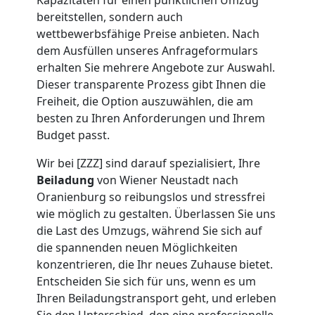
Möbeltransport
bereitstellen, sondern auch
wettbewerbsfähige Preise anbieten. Nach
Wiener
dem Ausfüllen unseres Anfrageformulars
erhalten Sie mehrere Angebote zur Auswahl.
Neustadt
Dieser transparente Prozess gibt Ihnen die
Freiheit, die Option auszuwählen, die am
besten zu Ihren Anforderungen und Ihrem
Beiladung
Budget passt.
Wir bei [ZZZ] sind darauf spezialisiert, Ihre
Wiener
Beiladung
von Wiener Neustadt nach
Oranienburg so reibungslos und stressfrei
Neustadt
wie möglich zu gestalten. Überlassen Sie uns
die Last des Umzugs, während Sie sich auf
die spannenden neuen Möglichkeiten
Mini
konzentrieren, die Ihr neues Zuhause bietet.
Entscheiden Sie sich für uns, wenn es um
Umzug
Ihren Beiladungstransport geht, und erleben
Sie den Unterschied, den eine professionelle