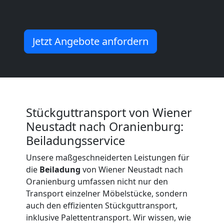
Neustadt
Jetzt Angebote anfordern
Umzug
und
Lagerung
Stückguttransport von Wiener
Neustadt nach Oranienburg:
Wiener
Beiladungsservice
Unsere maßgeschneiderten Leistungen für
Neustadt
die
Beiladung
von Wiener Neustadt nach
Oranienburg umfassen nicht nur den
Transport einzelner Möbelstücke, sondern
Full-
auch den effizienten Stückguttransport,
inklusive Palettentransport. Wir wissen, wie