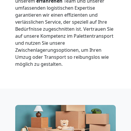
International
unserem
erfahrenen
Team und unserer
umfassenden logistischen Expertise
garantieren wir einen effizienten und
Beiladung
verlässlichen Service, der speziell auf Ihre
Bedürfnisse zugeschnitten ist. Vertrauen Sie
National
auf unsere Kompetenz im Palettentransport
und nutzen Sie unsere
Zwischenlagerungsoptionen, um Ihren
Beiladung
Umzug oder Transport so reibungslos wie
möglich zu gestalten.
International
Internationaler
Umzug