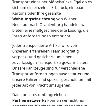
Transport einzelner Möbelstücke. Egal ob es
Neustadt
sich um ein einzelnes Erbstück, ein paar
Kartons oder Ihre gesamte
Wohnungseinrichtung
von Wiener
Kleintransport
Neustadt nach Oranienburg handelt – wir
bieten eine maßgeschneiderte Lösung, die
Wiener
Ihren Anforderungen entspricht.
Jeder transportierte Artikel wird von
Neustadt
unserem erfahrenen Team sorgfältig
verpackt und gesichert, um einen
zuverlässigen Transport zu gewährleisten.
Möbelmontage
Unsere Fahrzeuge sind für verschiedene
Transportanforderungen ausgestattet und
Wiener
unsere Fahrer sind speziell geschult, um mit
jeder Art von Fracht umzugehen.
Neustadt
Dank unseres umfangreichen
Partnernetzwerks
können wir nicht nur
Kapazitäten für einen pünktlichen Umzug