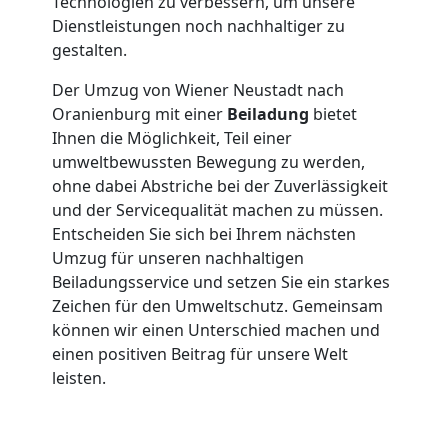
Wiener
Technologien zu verbessern, um unsere
Dienstleistungen noch nachhaltiger zu
Neustadt
gestalten.
Der Umzug von Wiener Neustadt nach
Oranienburg mit einer
Beiladung
bietet
Klaviertransport
Ihnen die Möglichkeit, Teil einer
umweltbewussten Bewegung zu werden,
Wiener
ohne dabei Abstriche bei der Zuverlässigkeit
und der Servicequalität machen zu müssen.
Neustadt
Entscheiden Sie sich bei Ihrem nächsten
Umzug für unseren nachhaltigen
Beiladungsservice und setzen Sie ein starkes
Privatumzug
Zeichen für den Umweltschutz. Gemeinsam
können wir einen Unterschied machen und
Wiener
einen positiven Beitrag für unsere Welt
leisten.
Neustadt