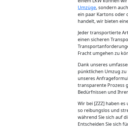
einem LKW können wir d
Neustadt
Umzüge
, sondern auch
ein paar Kartons oder
handelt, wir bieten ei
Möbeltransport
Jeder transportierte A
einen sicheren Transpor
Wiener
Transportanforderungen
Fracht umgehen zu kö
Neustadt
Dank unseres umfass
pünktlichen Umzug zu 
Beiladung
unseres Anfrageformul
transparente Prozess g
Bedürfnissen und Ihre
Wiener
Wir bei [ZZZ] haben es 
Neustadt
so reibungslos und str
während Sie sich auf d
Entscheiden Sie sich f