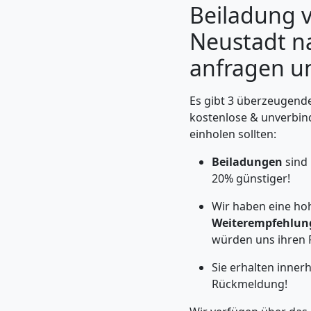
Beiladung 
Neustadt nac
anfragen u
Es gibt 3 überzeugende
kostenlose & unverbin
einholen sollten:
Beiladungen
sind
20% günstiger!
Umzugshelfer
Wir haben eine ho
Weiterempfehlun
Wiener
würden uns ihren 
Neustadt
Sie erhalten inne
Rückmeldung!