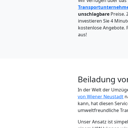
Wir verfügen über das
Möbeltaxi
Transportunternehm
unschlagbare
Preise. 
Wiener
investieren Sie 4 Minut
kostenlose Angebote. F
Neustadt
aus!
Kleintransport
Wiener
Beiladung vo
Neustadt
In der Welt der Umzüge
von Wiener Neustadt
na
Möbelmontage
kann, hat diesen Servic
umweltfreundliche Tra
Wiener
Unser Ansatz ist simp