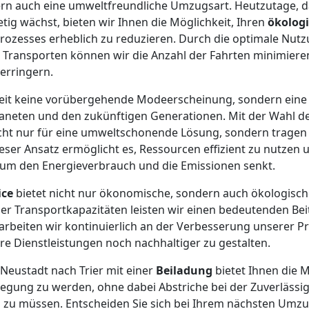
ern auch eine umweltfreundliche Umzugsart. Heutzutage, d
ig wächst, bieten wir Ihnen die Möglichkeit, Ihren
ökolog
zesses erheblich zu reduzieren. Durch die optimale Nut
 Transporten können wir die Anzahl der Fahrten minimier
erringern.
gkeit keine vorübergehende Modeerscheinung, sondern eine
neten und den zukünftigen Generationen. Mit der Wahl de
icht nur für eine umweltschonende Lösung, sondern tragen
eser Ansatz ermöglicht es, Ressourcen effizient zu nutzen 
um den Energieverbrauch und die Emissionen senkt.
ice
bietet nicht nur ökonomische, sondern auch ökologische
er Transportkapazitäten leisten wir einen bedeutenden Be
rbeiten wir kontinuierlich an der Verbesserung unserer P
e Dienstleistungen noch nachhaltiger zu gestalten.
Neustadt nach Trier mit einer
Beiladung
bietet Ihnen die Mö
ung zu werden, ohne dabei Abstriche bei der Zuverlässig
 zu müssen. Entscheiden Sie sich bei Ihrem nächsten Umzu