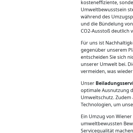
LKW
kosteneffiziente, sond
Umweltbewusstsein stet
Wiener
während des Umzugspro
und die Bündelung von
CO2-Ausstoß deutlich v
Neustadt
Für uns ist Nachhalti
gegenüber unserem Pla
Kunsttransport
entscheiden Sie sich n
unserer Umwelt bei. Di
Wiener
vermeiden, was wieder
Unser
Beiladungsserv
Neustadt
optimale Ausnutzung d
Umweltschutz. Zudem a
Technologien, um unser
Umzug
Ein Umzug von Wiener 
Wiener
umweltbewussten Beweg
Servicequalität machen