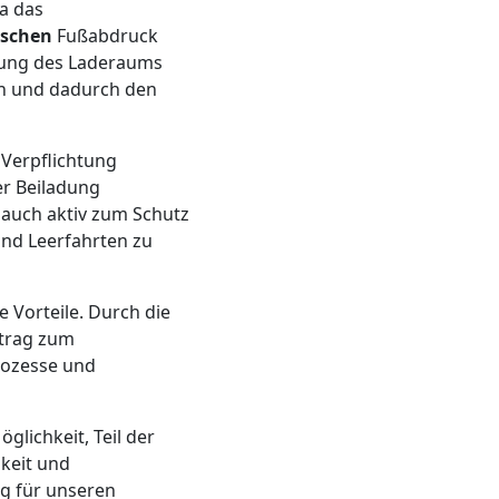
a das
ischen
Fußabdruck
zung des Laderaums
en und dadurch den
 Verpflichtung
r Beiladung
 auch aktiv zum Schutz
und Leerfahrten zu
 Vorteile. Durch die
itrag zum
rozesse und
glichkeit, Teil der
keit und
g für unseren