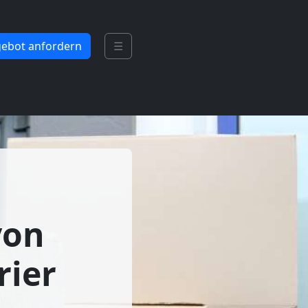
ebot anfordern
☰
von
rier