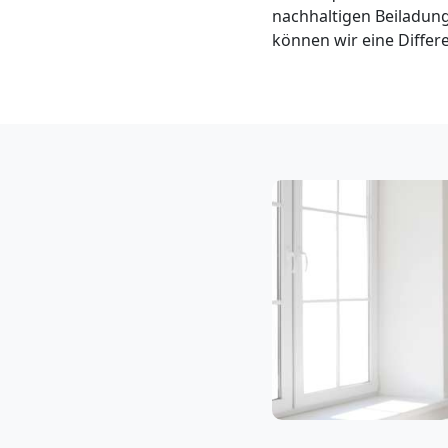
Neustadt
nachhaltigen Beiladung
können wir eine Differ
3
Mann
+
LKW
Möbellift
Wiener
Neustadt