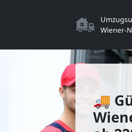
Umzugsu
Wiener-N
🚚 Gü
Wiene