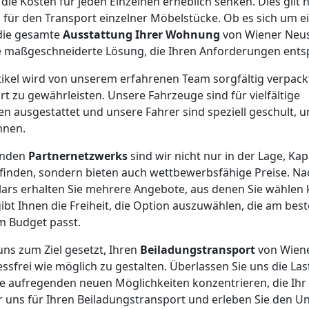
ie Kosten für jeden Einzelnen erheblich senken. Dies gilt n
 für den Transport einzelner Möbelstücke. Ob es sich um ei
 die gesamte
Ausstattung Ihrer Wohnung
von Wiener Neus
ne maßgeschneiderte Lösung, die Ihren Anforderungen entsp
rtikel wird von unserem erfahrenen Team sorgfältig verpack
t zu gewährleisten. Unsere Fahrzeuge sind für vielfältige
 ausgestattet und unsere Fahrer sind speziell geschult, u
nnen.
enden
Partnernetzwerks
sind wir nicht nur in der Lage, Kap
finden, sondern bieten auch wettbewerbsfähige Preise. Na
ars erhalten Sie mehrere Angebote, aus denen Sie wählen 
ibt Ihnen die Freiheit, die Option auszuwählen, die am best
m Budget passt.
uns zum Ziel gesetzt, Ihren
Beiladungstransport
von Wiene
essfrei wie möglich zu gestalten. Überlassen Sie uns die La
ie aufregenden neuen Möglichkeiten konzentrieren, die Ihr
ür uns für Ihren Beiladungstransport und erleben Sie den Un