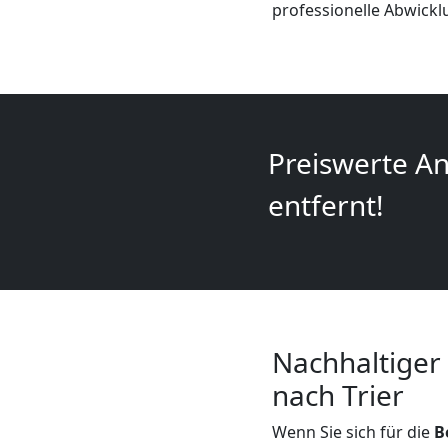
Mini
professionelle Abwick
Umzug
Wiener
Preiswerte An
Neustadt
entfernt!
Umzug
2
Mann
Nachhaltiger
nach Trier
+
Wenn Sie sich für die
B