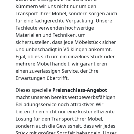
Neustadt
kümmern wir uns nicht nur um den
Transport Ihrer Möbel, sondern sorgen auch
Büroumzug
für eine fachgerechte Verpackung. Unsere
Fachleute verwenden hochwertige
Wiener
Materialien und Techniken, um
sicherzustellen, dass jede Möbelstück sicher
und unbeschädigt in Völklingen ankommt.
Neustadt
Egal, ob es sich um ein einzelnes Stück oder
mehrere Möbel handelt, wir garantieren
einen zuverlässigen Service, der Ihre
Expressumzug
Erwartungen übertrifft.
Wiener
Dieses spezielle
Preisnachlass-Angebot
macht unseren bereits wettbewerbsfähigen
Neustadt
Beiladungsservice noch attraktiver. Wir
bieten Ihnen nicht nur eine kosteneffiziente
Lösung für den Transport Ihrer Möbel,
Tragehilfe
sondern auch die Gewissheit, dass wir jedes
Stück mit größter Sorgfalt behandeln. Unser