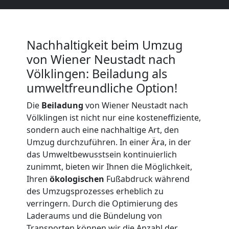
Neustadt
Nachhaltigkeit beim Umzug
Kunsttransport
von Wiener Neustadt nach
Völklingen: Beiladung als
Wiener
umweltfreundliche Option!
Neustadt
Die
Beiladung
von Wiener Neustadt nach
Völklingen ist nicht nur eine kosteneffiziente,
sondern auch eine nachhaltige Art, den
Umzug
Umzug durchzuführen. In einer Ära, in der
das Umweltbewusstsein kontinuierlich
Wiener
zunimmt, bieten wir Ihnen die Möglichkeit,
Ihren
ökologischen
Fußabdruck während
des Umzugsprozesses erheblich zu
Neustadt
verringern. Durch die Optimierung des
Laderaums und die Bündelung von
3
Transporten können wir die Anzahl der