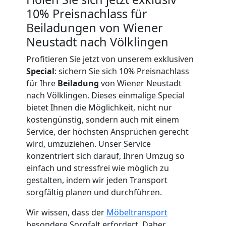
10% Preisnachlass für
Wiener
Beiladungen von Wiener
Neustadt nach Völklingen
Neustadt
Profitieren Sie jetzt von unserem exklusiven
Special
: sichern Sie sich 10% Preisnachlass
Fernumzug
für Ihre
Beiladung
von Wiener Neustadt
nach Völklingen. Dieses einmalige Special
Wiener
bietet Ihnen die Möglichkeit, nicht nur
kostengünstig, sondern auch mit einem
Service, der höchsten Ansprüchen gerecht
Neustadt
wird, umzuziehen. Unser Service
konzentriert sich darauf, Ihren Umzug so
Firmenumzug
einfach und stressfrei wie möglich zu
gestalten, indem wir jeden Transport
sorgfältig planen und durchführen.
Wiener
Wir wissen, dass der
Möbeltransport
besondere Sorgfalt erfordert. Daher