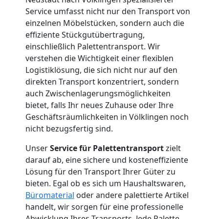
Service-
Service umfasst nicht nur den Transport von
einzelnen Möbelstücken, sondern auch die
Umzug
effiziente Stückgutübertragung,
einschließlich Palettentransport. Wir
Wiener
verstehen die Wichtigkeit einer flexiblen
Logistiklösung, die sich nicht nur auf den
Neustadt
direkten Transport konzentriert, sondern
auch Zwischenlagerungsmöglichkeiten
bietet, falls Ihr neues Zuhause oder Ihre
Qualitäts-
Geschäftsräumlichkeiten in Völklingen noch
nicht bezugsfertig sind.
Umzüge
Unser
Service für Palettentransport
zielt
darauf ab, eine sichere und kosteneffiziente
Wiener
Lösung für den Transport Ihrer Güter zu
bieten. Egal ob es sich um Haushaltswaren,
Neustadt
Büromaterial
oder andere palettierte Artikel
handelt, wir sorgen für eine professionelle
Abwicklung Ihres Transports. Jede Palette