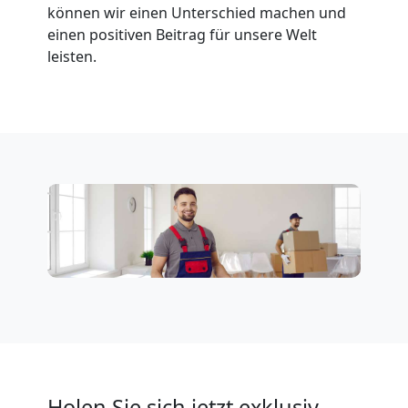
können wir einen Unterschied machen und
Tresortransport
einen positiven Beitrag für unsere Welt
leisten.
in
Wiener
Neustadt
Umzug
für
Senioren
in
Holen Sie sich jetzt exklusiv