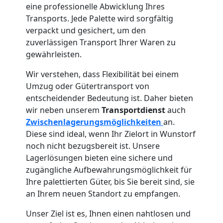
eine professionelle Abwicklung Ihres
Vereinsumzug
Transports. Jede Palette wird sorgfältig
verpackt und gesichert, um den
Wiener
zuverlässigen Transport Ihrer Waren zu
gewährleisten.
Neustadt
Wir verstehen, dass Flexibilität bei einem
Umzug oder Gütertransport von
entscheidender Bedeutung ist. Daher bieten
Anfrage
wir neben unserem
Transportdienst
auch
Zwischenlagerungsmöglichkeiten
an.
Diese sind ideal, wenn Ihr Zielort in Wunstorf
Möbeltransport
noch nicht bezugsbereit ist. Unsere
Lagerlösungen bieten eine sichere und
National
zugängliche Aufbewahrungsmöglichkeit für
Ihre palettierten Güter, bis Sie bereit sind, sie
an Ihrem neuen Standort zu empfangen.
Möbeltransport
Unser Ziel ist es, Ihnen einen nahtlosen und