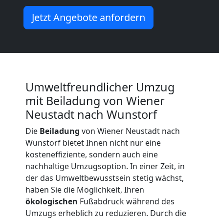
Neustadt
Jetzt Angebote anfordern
Kunsttransport
Wiener
Umweltfreundlicher Umzug
mit Beiladung von Wiener
Neustadt
Neustadt nach Wunstorf
Die
Beiladung
von Wiener Neustadt nach
Umzug
Wunstorf bietet Ihnen nicht nur eine
kosteneffiziente, sondern auch eine
Wiener
nachhaltige Umzugsoption. In einer Zeit, in
der das Umweltbewusstsein stetig wächst,
Neustadt
haben Sie die Möglichkeit, Ihren
ökologischen
Fußabdruck während des
Umzugs erheblich zu reduzieren. Durch die