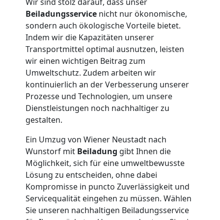
Wir sind stolz darauf, dass unser
Wiener
Beiladungsservice
nicht nur ökonomische,
sondern auch ökologische Vorteile bietet.
Neustadt
Indem wir die Kapazitäten unserer
Transportmittel optimal ausnutzen, leisten
wir einen wichtigen Beitrag zum
Klaviertransport
Umweltschutz. Zudem arbeiten wir
kontinuierlich an der Verbesserung unserer
Wiener
Prozesse und Technologien, um unsere
Dienstleistungen noch nachhaltiger zu
Neustadt
gestalten.
Ein Umzug von Wiener Neustadt nach
Wunstorf mit
Beiladung
gibt Ihnen die
Privatumzug
Möglichkeit, sich für eine umweltbewusste
Lösung zu entscheiden, ohne dabei
Wiener
Kompromisse in puncto Zuverlässigkeit und
Servicequalität eingehen zu müssen. Wählen
Neustadt
Sie unseren nachhaltigen Beiladungsservice