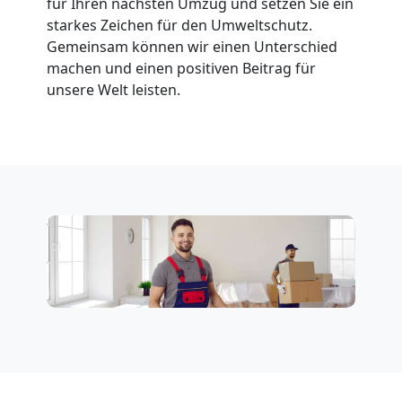
für Ihren nächsten Umzug und setzen Sie ein
starkes Zeichen für den Umweltschutz.
Tresortransport
Gemeinsam können wir einen Unterschied
machen und einen positiven Beitrag für
in
unsere Welt leisten.
Wiener
Neustadt
Umzug
für
Senioren
in