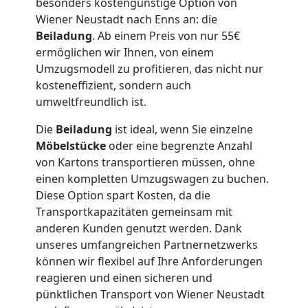
besonders kostengünstige Option von
Wiener Neustadt nach Enns an: die
Wiener
Beiladung
. Ab einem Preis von nur 55€
ermöglichen wir Ihnen, von einem
Neustadt
Umzugsmodell zu profitieren, das nicht nur
kosteneffizient, sondern auch
umweltfreundlich ist.
Umzug
Die
Beiladung
ist ideal, wenn Sie einzelne
Wiener
Möbelstücke
oder eine begrenzte Anzahl
von Kartons transportieren müssen, ohne
einen kompletten Umzugswagen zu buchen.
Neustadt
Diese Option spart Kosten, da die
Transportkapazitäten gemeinsam mit
3
anderen Kunden genutzt werden. Dank
unseres umfangreichen Partnernetzwerks
Mann
können wir flexibel auf Ihre Anforderungen
reagieren und einen sicheren und
+
pünktlichen Transport von Wiener Neustadt