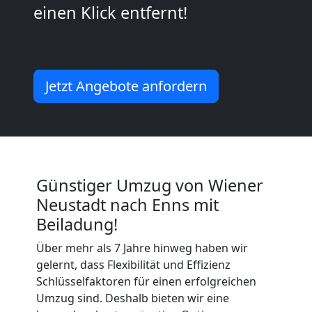
einen Klick entfernt!
Umzug
2
Jetzt Angebote anfordern
Mann
+
LKW
Günstiger Umzug von Wiener
Neustadt nach Enns mit
Wiener
Beiladung!
Über mehr als 7 Jahre hinweg haben wir
Neustadt
gelernt, dass Flexibilität und Effizienz
Schlüsselfaktoren für einen erfolgreichen
Kunsttransport
Umzug sind. Deshalb bieten wir eine