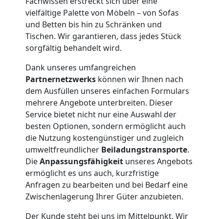
Fachwissen erstreckt sich über eine
vielfältige Palette von Möbeln – von Sofas
Wiener
und Betten bis hin zu Schränken und
Tischen. Wir garantieren, dass jedes Stück
Neustadt
sorgfältig behandelt wird.
Dank unseres umfangreichen
Partnernetzwerks
können wir Ihnen nach
Möbelmontage
dem Ausfüllen unseres einfachen Formulars
mehrere Angebote unterbreiten. Dieser
Wiener
Service bietet nicht nur eine Auswahl der
besten Optionen, sondern ermöglicht auch
Neustadt
die Nutzung kostengünstiger und zugleich
umweltfreundlicher
Beiladungstransporte
.
Die
Anpassungsfähigkeit
unseres Angebots
Möbeltransport
ermöglicht es uns auch, kurzfristige
Anfragen zu bearbeiten und bei Bedarf eine
Wiener
Zwischenlagerung Ihrer Güter anzubieten.
Der Kunde steht bei uns im Mittelpunkt. Wir