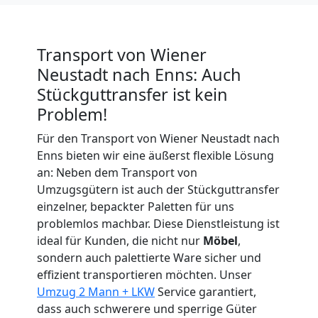
Wiener
Transport von Wiener
Neustadt
Neustadt nach Enns: Auch
Stückguttransfer ist kein
Umzug
Problem!
Für den Transport von Wiener Neustadt nach
für
Enns bieten wir eine äußerst flexible Lösung
an: Neben dem Transport von
Senioren
Umzugsgütern ist auch der Stückguttransfer
einzelner, bepackter Paletten für uns
in
problemlos machbar. Diese Dienstleistung ist
ideal für Kunden, die nicht nur
Möbel
,
sondern auch palettierte Ware sicher und
Wiener
effizient transportieren möchten. Unser
Umzug 2 Mann + LKW
Service garantiert,
Neustadt
dass auch schwerere und sperrige Güter