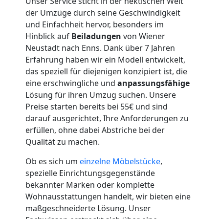
Unser Service sticht in der hektischen Welt
der Umzüge durch seine Geschwindigkeit
und Einfachheit hervor, besonders im
Hinblick auf
Beiladungen
von Wiener
Umzugshelfer
Neustadt nach Enns. Dank über 7 Jahren
Erfahrung haben wir ein Modell entwickelt,
Wiener
das speziell für diejenigen konzipiert ist, die
eine erschwingliche und
anpassungsfähige
Neustadt
Lösung für ihren Umzug suchen. Unsere
Preise starten bereits bei 55€ und sind
darauf ausgerichtet, Ihre Anforderungen zu
Möbeltaxi
erfüllen, ohne dabei Abstriche bei der
Qualität zu machen.
Wiener
Ob es sich um
einzelne Möbelstücke
,
spezielle Einrichtungsgegenstände
Neustadt
bekannter Marken oder komplette
Wohnausstattungen handelt, wir bieten eine
maßgeschneiderte Lösung. Unser
Kleintransport