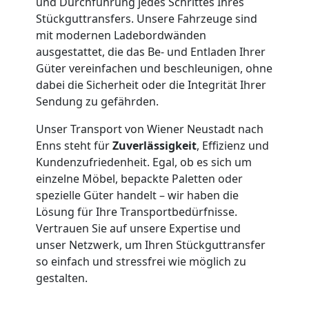
und Durchführung jedes Schrittes Ihres
Wiener
Stückguttransfers. Unsere Fahrzeuge sind
mit modernen Ladebordwänden
Neustadt
ausgestattet, die das Be- und Entladen Ihrer
Güter vereinfachen und beschleunigen, ohne
dabei die Sicherheit oder die Integrität Ihrer
Expressumzug
Sendung zu gefährden.
Wiener
Unser Transport von Wiener Neustadt nach
Enns steht für
Zuverlässigkeit
, Effizienz und
Kundenzufriedenheit. Egal, ob es sich um
Neustadt
einzelne Möbel, bepackte Paletten oder
spezielle Güter handelt – wir haben die
Tragehilfe
Lösung für Ihre Transportbedürfnisse.
Vertrauen Sie auf unsere Expertise und
unser Netzwerk, um Ihren Stückguttransfer
Wiener
so einfach und stressfrei wie möglich zu
gestalten.
Neustadt