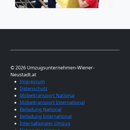
National
Beiladung
International
Internationaler
© 2026 Umzugsunternehmen-Wiener-
Umzug
Neustadt.at
Impressum
Datenschutz
Nationaler
Möbeltransport National
Möbeltransport International
Beiladung National
Umzug
Beiladung International
Internationaler Umzug