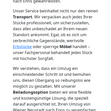
nach Enns gewährleisten.
LKW
Unser Service beinhaltet nicht nur den reinen
Transport
. Wir verpacken auch jedes Ihrer
Stücke professionell, um sicherzustellen,
Möbellift
dass alles unbeschadet an Ihrem neuen
Standort ankommt. Egal, ob es sich um
Wiener
zerbrechliche Gegenstände, wertvolle
Erbstücke
oder sperrige
Möbel
handelt –
Neustadt
unser Fachpersonal behandelt jedes Stück
mit höchster Sorgfalt.
Wir verstehen, dass ein Umzug ein
Übersiedlung
einschneidender Schritt ist und bemühen
uns, diesen Übergang so reibungslos wie
Wiener
möglich zu gestalten. Mit unserer
Beiladungsoption
bieten wir eine flexible
Neustadt
und kostengünstige Lösung, die speziell
darauf ausgerichtet ist, Ihren Umzug von
Wiener Neustadt nach Enns zu vereinfachen.