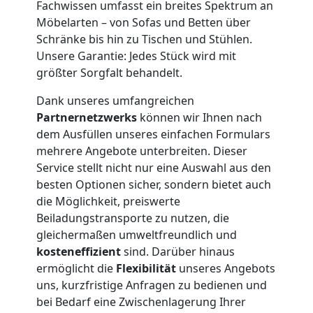
Kleintransport
Fachwissen umfasst ein breites Spektrum an
Möbelarten – von Sofas und Betten über
Schränke bis hin zu Tischen und Stühlen.
Wiener
Unsere Garantie: Jedes Stück wird mit
größter Sorgfalt behandelt.
Neustadt
Dank unseres umfangreichen
Partnernetzwerks
können wir Ihnen nach
Möbelmontage
dem Ausfüllen unseres einfachen Formulars
mehrere Angebote unterbreiten. Dieser
Wiener
Service stellt nicht nur eine Auswahl aus den
besten Optionen sicher, sondern bietet auch
die Möglichkeit, preiswerte
Neustadt
Beiladungstransporte zu nutzen, die
gleichermaßen umweltfreundlich und
kosteneffizient
sind. Darüber hinaus
Möbeltransport
ermöglicht die
Flexibilität
unseres Angebots
uns, kurzfristige Anfragen zu bedienen und
Wiener
bei Bedarf eine Zwischenlagerung Ihrer