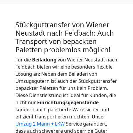
in
Wiener
Stückguttransfer von Wiener
Neustadt
Neustadt nach Feldbach: Auch
Transport von bepackten
Paletten problemlos möglich!
Umzug
Für die
Beiladung
von Wiener Neustadt nach
für
Feldbach bieten wir eine besonders flexible
Lösung an: Neben dem Beiladen von
Umzugsgütern ist auch der Stückguttransfer
Senioren
bepackter Paletten für uns kein Problem.
Diese Dienstleistung ist ideal für Kunden, die
in
nicht nur
Einrichtungsgegenstände
,
sondern auch palettierte Ware sicher und
Wiener
effizient transportieren möchten. Unser
Umzug 2 Mann + LKW
Service garantiert,
dass auch schwerere und sperrige Güter