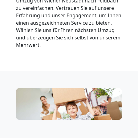
Umzug von Wiener Neustadt nach Feldbach
zu vereinfachen. Vertrauen Sie auf unsere
Klaviertransport
Erfahrung und unser Engagement, um Ihnen
einen ausgezeichneten Service zu bieten.
Wiener
Wählen Sie uns für Ihren nächsten Umzug
und überzeugen Sie sich selbst von unserem
Neustadt
Mehrwert.
Privatumzug
Wiener
Neustadt
Tresortransport