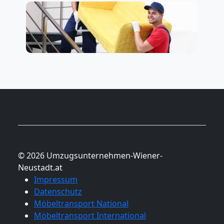
National
Beiladung
International
Internationaler
Umzug
© 2026 Umzugsunternehmen-Wiener-
Neustadt.at
Nationaler
Impressum
Datenschutz
Umzug
Möbeltransport National
Möbeltransport International