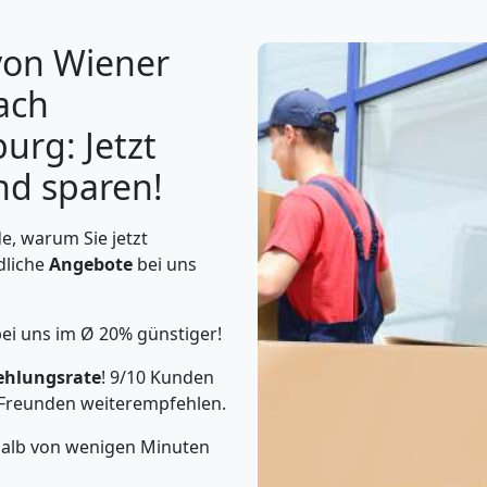
von Wiener
ach
urg: Jetzt
nd sparen!
, warum Sie jetzt
dliche
Angebote
bei uns
bei uns im Ø 20% günstiger!
ehlungsrate
! 9/10 Kunden
Freunden weiterempfehlen.
rhalb von wenigen Minuten