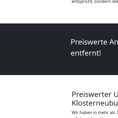
Mini
entspricht, sondern die
Umzug
Wiener
Preiswerte An
Neustadt
entfernt!
Umzug
2
Mann
Preiswerter 
Klosterneubu
+
Wir haben in mehr als 7