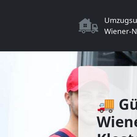
Umzugsu
Wiener-N
🚚 Gü
Wien