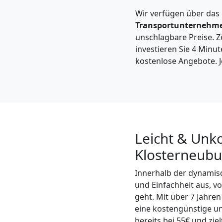
Möbeltaxi
Wir verfügen über das
Transportunternehm
Wiener
unschlagbare Preise. Zö
investieren Sie 4 Minut
Neustadt
kostenlose Angebote. J
Kleintransport
Wiener
Leicht & Unk
Neustadt
Klosterneubu
Innerhalb der dynamisc
Möbelmontage
und Einfachheit aus, v
geht. Mit über 7 Jahre
Wiener
eine kostengünstige 
bereits bei 55€ und zi