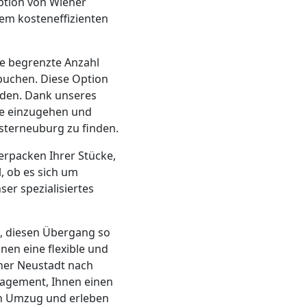
ption von Wiener
sem kosteneffizienten
e begrenzte Anzahl
buchen. Diese Option
rden. Dank unseres
sse einzugehen und
sterneuburg zu finden.
erpacken Ihrer Stücke,
, ob es sich um
ser spezialisiertes
n, diesen Übergang so
nen eine flexible und
ener Neustadt nach
gagement, Ihnen einen
ten Umzug und erleben