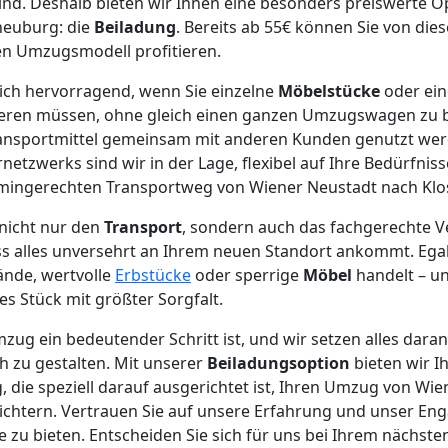
nd. Deshalb bieten wir Ihnen eine besonders preiswerte O
neuburg: die
Beiladung
. Bereits ab 55€ können Sie von die
n Umzugsmodell profitieren.
ich hervorragend, wenn Sie einzelne
Möbelstücke
oder ein
ieren müssen, ohne gleich einen ganzen Umzugswagen zu 
Transportmittel gemeinsam mit anderen Kunden genutzt we
etzwerks sind wir in der Lage, flexibel auf Ihre Bedürfni
rmingerechten Transportweg von Wiener Neustadt nach Klo
nicht nur den
Transport
, sondern auch das fachgerechte V
ss alles unversehrt an Ihrem neuen Standort ankommt. Egal
ände, wertvolle
Erbstücke
oder sperrige
Möbel
handelt – un
es Stück mit größter Sorgfalt.
mzug ein bedeutender Schritt ist, und wir setzen alles dara
h zu gestalten. Mit unserer
Beiladungsoption
bieten wir Ih
 die speziell darauf ausgerichtet ist, Ihren Umzug von Wi
ichtern. Vertrauen Sie auf unsere Erfahrung und unser En
 zu bieten. Entscheiden Sie sich für uns bei Ihrem nächs