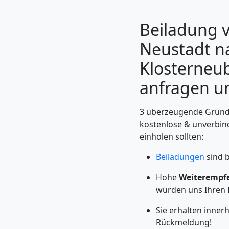
Beiladung 
Neustadt n
Klosterneub
anfragen u
3 überzeugende Gründe
kostenlose & unverbin
einholen sollten:
Umzugshelfer
Beiladungen
sind 
Wiener
Hohe
Weiterempf
würden uns Ihren 
Neustadt
Sie erhalten inne
Rückmeldung!