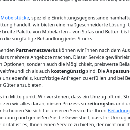
e Möbelstücke
, spezielle Einrichtungsgegenstände namhaft
tung handelt, wir bieten eine maßgeschneiderte Lösung. U
ne breite Palette von Möbelarten – von Sofas und Betten bis
en die sorgfältige Behandlung jedes Stücks.
chenden
Partnernetzwerks
können wir Ihnen nach dem Aus
ars mehrere Angebote machen. Dieser Service gewährleiste
 Optionen, sondern auch die Möglichkeit, preiswerte Beil
eltfreundlich als auch
kostengünstig
sind. Die
Anpassung
uns ebenfalls, kurzfristige Anfragen zu erfüllen und bei B
r Güter anzubieten.
s im Mittelpunkt. Wir verstehen, dass ein Umzug oft mit St
etzen wir alles daran, diesen Prozess so
reibungslos
und un
ntscheiden Sie sich für unseren Service für Ihren
Beiladung
euburg und genießen Sie die Gewissheit, dass Ihr Umzug i
iorität ist es, Ihnen einen Service zu bieten, der nicht nur