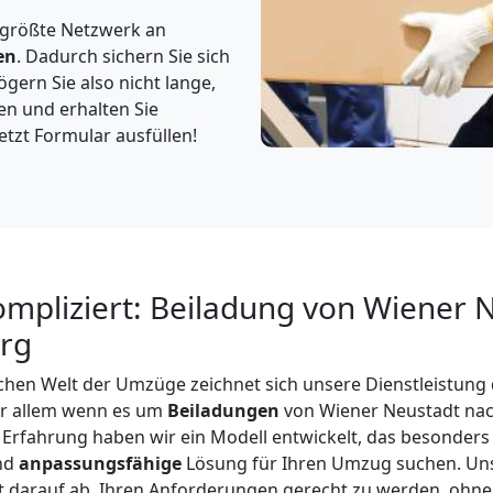
 größte Netzwerk an
en
. Dadurch sichern Sie sich
gern Sie also nicht lange,
en und erhalten Sie
etzt Formular ausfüllen!
ompliziert: Beiladung von Wiener 
rg
hen Welt der Umzüge zeichnet sich unsere Dienstleistung 
or allem wenn es um
Beiladungen
von Wiener Neustadt na
n Erfahrung haben wir ein Modell entwickelt, das besonders 
und
anpassungsfähige
Lösung für Ihren Umzug suchen. Un
elt darauf ab, Ihren Anforderungen gerecht zu werden, ohne 