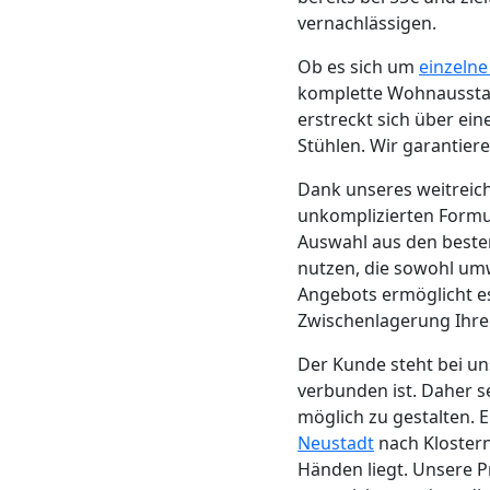
Neustadt
vernachlässigen.
Ob es sich um
einzeln
komplette Wohnausstat
Möbeltransport
erstreckt sich über ei
Stühlen. Wir garantier
Wiener
Dank unseres weitrei
unkomplizierten Formul
Neustadt
Auswahl aus den besten
nutzen, die sowohl umw
Beiladung
Angebots ermöglicht es 
Zwischenlagerung Ihre
Wiener
Der Kunde steht bei un
verbunden ist. Daher s
Neustadt
möglich zu gestalten. E
Neustadt
nach Klostern
Händen liegt. Unsere Pr