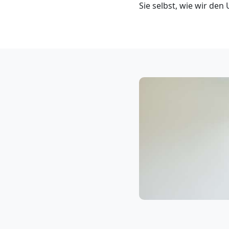
Sie selbst, wie wir de
Neustadt
3
Mann
+
LKW
Möbellift
Wiener
Neustadt