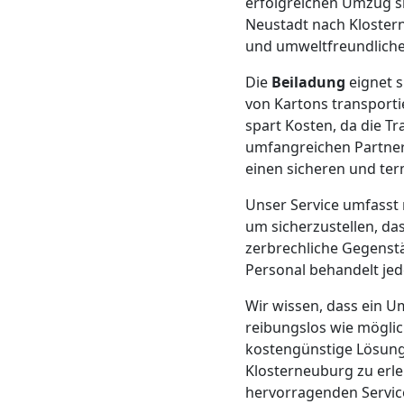
LKW
erfolgreichen Umzug si
Neustadt nach Kloster
und umweltfreundliche
Wiener
Die
Beiladung
eignet s
Neustadt
von Kartons transport
spart Kosten, da die 
umfangreichen Partnern
Kunsttransport
einen sicheren und te
Unser Service umfasst 
Wiener
um sicherzustellen, da
zerbrechliche Gegenst
Neustadt
Personal behandelt jed
Wir wissen, dass ein U
Umzug
reibungslos wie möglic
kostengünstige Lösung,
Wiener
Klosterneuburg zu erle
hervorragenden Service