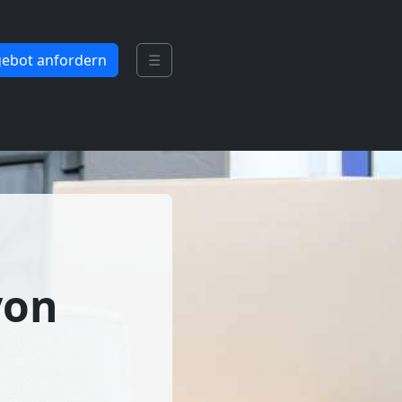
ebot anfordern
☰
von