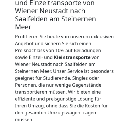
und Einzeltransporte von
Wiener Neustadt nach
Service-
Saalfelden am Steinernen
Meer
Umzug
Profitieren Sie heute von unserem exklusiven
Wiener
Angebot und sichern Sie sich einen
Preisnachlass von 10% auf Beiladungen
sowie Einzel- und
Kleintransporte
von
Neustadt
Wiener Neustadt nach Saalfelden am
Steinernen Meer. Unser Service ist besonders
Qualitäts-
geeignet für Studierende, Singles oder
Personen, die nur wenige Gegenstände
transportieren müssen. Wir bieten eine
Umzüge
effiziente und preisgünstige Lösung für
Ihren Umzug, ohne dass Sie die Kosten für
Wiener
den gesamten Umzugswagen tragen
müssen.
Neustadt