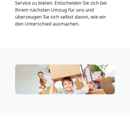
Neustadt
Service zu bieten. Entscheiden Sie sich bei
Ihrem nächsten Umzug für uns und
überzeugen Sie sich selbst davon, wie wir
Tresortransport
den Unterschied ausmachen.
in
Wiener
Neustadt
Umzug
für
Senioren