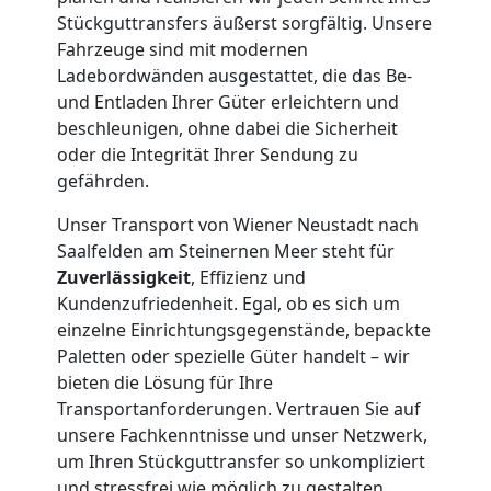
Tragehilfe
Stückguttransfers äußerst sorgfältig. Unsere
Fahrzeuge sind mit modernen
Wiener
Ladebordwänden ausgestattet, die das Be-
und Entladen Ihrer Güter erleichtern und
Neustadt
beschleunigen, ohne dabei die Sicherheit
oder die Integrität Ihrer Sendung zu
gefährden.
Kleiner
Unser Transport von Wiener Neustadt nach
Saalfelden am Steinernen Meer steht für
Umzug
Zuverlässigkeit
, Effizienz und
Kundenzufriedenheit. Egal, ob es sich um
Wiener
einzelne Einrichtungsgegenstände, bepackte
Paletten oder spezielle Güter handelt – wir
Neustadt
bieten die Lösung für Ihre
Transportanforderungen. Vertrauen Sie auf
unsere Fachkenntnisse und unser Netzwerk,
Küchenumzug
um Ihren Stückguttransfer so unkompliziert
und stressfrei wie möglich zu gestalten.