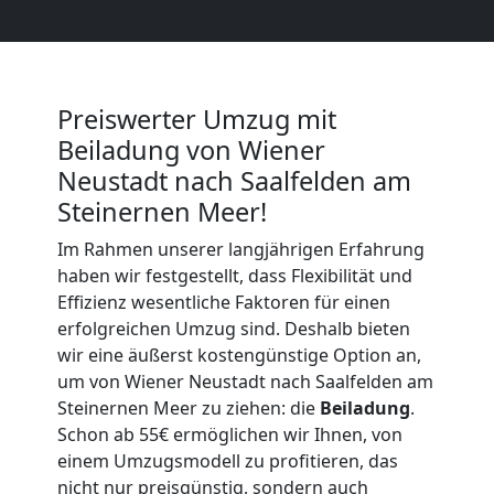
Wiener
Neustadt
Preiswerter Umzug mit
Kunsttransport
Beiladung von Wiener
Neustadt nach Saalfelden am
Wiener
Steinernen Meer!
Im Rahmen unserer langjährigen Erfahrung
Neustadt
haben wir festgestellt, dass Flexibilität und
Effizienz wesentliche Faktoren für einen
erfolgreichen Umzug sind. Deshalb bieten
Umzug
wir eine äußerst kostengünstige Option an,
um von Wiener Neustadt nach Saalfelden am
Wiener
Steinernen Meer zu ziehen: die
Beiladung
.
Schon ab 55€ ermöglichen wir Ihnen, von
Neustadt
einem Umzugsmodell zu profitieren, das
nicht nur preisgünstig, sondern auch