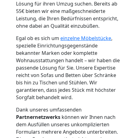
Wiener
Lösung für ihren Umzug suchen. Bereits ab
55€ bieten wir eine maßgeschneiderte
Leistung, die Ihren Bedürfnissen entspricht,
Neustadt
ohne dabei an Qualität einzubüßen.
Egal ob es sich um
einzelne Möbelstücke
,
Kleintransport
spezielle Einrichtungsgegenstände
bekannter Marken oder komplette
Wiener
Wohnausstattungen handelt – wir haben die
passende Lösung für Sie. Unsere Expertise
Neustadt
reicht von Sofas und Betten über Schränke
bis hin zu Tischen und Stühlen. Wir
garantieren, dass jedes Stück mit höchster
Möbelmontage
Sorgfalt behandelt wird.
Dank unseres umfassenden
Wiener
Partnernetzwerks
können wir Ihnen nach
dem Ausfüllen unseres unkomplizierten
Neustadt
Formulars mehrere Angebote unterbreiten.