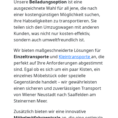
Unsere
Beiladungsoption
ist eine
ausgezeichnete Wahl für all jene, die nach
Vereinsumzug
einer kostengünstigen Möglichkeit suchen,
ihre Habseligkeiten zu transportieren. Sie
teilen sich den Umzugswagen mit anderen
Wiener
Kunden, was nicht nur kosten-effektiv,
sondern auch umweltfreundlich ist.
Neustadt
Wir bieten maßgeschneiderte Lösungen für
Einzeltransporte
und
Kleintransporte
an, die
Anfrage
perfekt auf Ihre Anforderungen abgestimmt
sind. Egal ob es sich um ein paar Kisten, ein
einzelnes Möbelstück oder spezielle
Möbeltransport
Gegenstände handelt – wir gewährleisten
einen sicheren und zuverlässigen Transport
National
von Wiener Neustadt nach Saalfelden am
Steinernen Meer.
Zusätzlich bieten wir eine innovative
Möbeltransport
Möbelmitfahrzentrale
an, die eine optimale