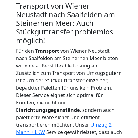
in
Transport von Wiener
Neustadt nach Saalfelden am
Wiener
Steinernen Meer: Auch
Stückguttransfer problemlos
Neustadt
möglich!
Für den
Transport
von Wiener Neustadt
nach Saalfelden am Steinernen Meer bieten
Fernumzug
wir eine äußerst flexible Lösung an:
Zusätzlich zum Transport von Umzugsgütern
Wiener
ist auch der Stückguttransfer einzelner,
bepackter Paletten für uns kein Problem.
Neustadt
Dieser Service eignet sich optimal für
Kunden, die nicht nur
Einrichtungsgegenstände
, sondern auch
Firmenumzug
palettierte Ware sicher und effizient
transportieren möchten. Unser
Umzug 2
Wiener
Mann + LKW
Service gewährleistet, dass auch