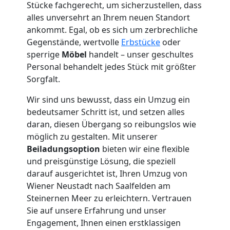
Stücke fachgerecht, um sicherzustellen, dass
alles unversehrt an Ihrem neuen Standort
Wiener
ankommt. Egal, ob es sich um zerbrechliche
Gegenstände, wertvolle
Erbstücke
oder
Neustadt
sperrige
Möbel
handelt – unser geschultes
Personal behandelt jedes Stück mit größter
Sorgfalt.
Klaviertransport
Wir sind uns bewusst, dass ein Umzug ein
Wiener
bedeutsamer Schritt ist, und setzen alles
daran, diesen Übergang so reibungslos wie
möglich zu gestalten. Mit unserer
Neustadt
Beiladungsoption
bieten wir eine flexible
und preisgünstige Lösung, die speziell
Privatumzug
darauf ausgerichtet ist, Ihren Umzug von
Wiener Neustadt nach Saalfelden am
Steinernen Meer zu erleichtern. Vertrauen
Wiener
Sie auf unsere Erfahrung und unser
Engagement, Ihnen einen erstklassigen