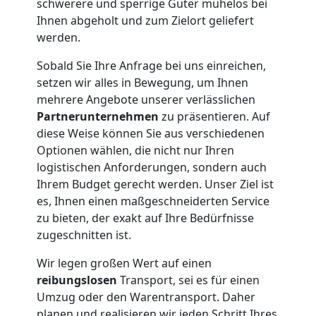
schwerere und sperrige Güter mühelos bei
Neustadt
Ihnen abgeholt und zum Zielort geliefert
werden.
Sobald Sie Ihre Anfrage bei uns einreichen,
Büroumzug
setzen wir alles in Bewegung, um Ihnen
mehrere Angebote unserer verlässlichen
Wiener
Partnerunternehmen
zu präsentieren. Auf
diese Weise können Sie aus verschiedenen
Neustadt
Optionen wählen, die nicht nur Ihren
logistischen Anforderungen, sondern auch
Ihrem Budget gerecht werden. Unser Ziel ist
Expressumzug
es, Ihnen einen maßgeschneiderten Service
zu bieten, der exakt auf Ihre Bedürfnisse
Wiener
zugeschnitten ist.
Wir legen großen Wert auf einen
Neustadt
reibungslosen
Transport, sei es für einen
Umzug oder den Warentransport. Daher
planen und realisieren wir jeden Schritt Ihres