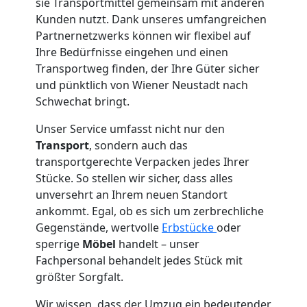
Mann
sie Transportmittel gemeinsam mit anderen
Kunden nutzt. Dank unseres umfangreichen
+
Partnernetzwerks können wir flexibel auf
Ihre Bedürfnisse eingehen und einen
LKW
Transportweg finden, der Ihre Güter sicher
und pünktlich von Wiener Neustadt nach
Schwechat bringt.
Möbellift
Unser Service umfasst nicht nur den
Transport
, sondern auch das
Wiener
transportgerechte Verpacken jedes Ihrer
Stücke. So stellen wir sicher, dass alles
Neustadt
unversehrt an Ihrem neuen Standort
ankommt. Egal, ob es sich um zerbrechliche
Gegenstände, wertvolle
Erbstücke
oder
Übersiedlung
sperrige
Möbel
handelt – unser
Fachpersonal behandelt jedes Stück mit
Wiener
größter Sorgfalt.
Wir wissen, dass der Umzug ein bedeutender