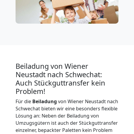
in
Wiener
Neustadt
Beiladung von Wiener
Umzug
Neustadt nach Schwechat:
für
Auch Stückguttransfer kein
Problem!
Senioren
Für die
Beiladung
von Wiener Neustadt nach
Schwechat bieten wir eine besonders flexible
in
Lösung an: Neben der Beiladung von
Umzugsgütern ist auch der Stückguttransfer
Wiener
einzelner, bepackter Paletten kein Problem