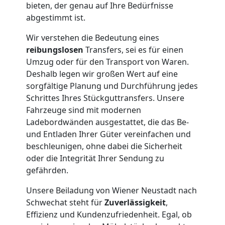
bieten, der genau auf Ihre Bedürfnisse
Büroumzug
abgestimmt ist.
Wiener
Wir verstehen die Bedeutung eines
reibungslosen
Transfers, sei es für einen
Umzug oder für den Transport von Waren.
Neustadt
Deshalb legen wir großen Wert auf eine
sorgfältige Planung und Durchführung jedes
Expressumzug
Schrittes Ihres Stückguttransfers. Unsere
Fahrzeuge sind mit modernen
Ladebordwänden ausgestattet, die das Be-
Wiener
und Entladen Ihrer Güter vereinfachen und
beschleunigen, ohne dabei die Sicherheit
Neustadt
oder die Integrität Ihrer Sendung zu
gefährden.
Tragehilfe
Unsere Beiladung von Wiener Neustadt nach
Schwechat steht für
Zuverlässigkeit
,
Wiener
Effizienz und Kundenzufriedenheit. Egal, ob