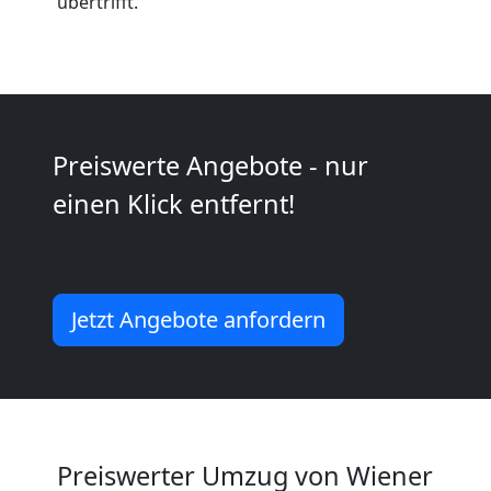
übertrifft.
Neustadt
Umzug
Preiswerte Angebote - nur
2
einen Klick entfernt!
Mann
+
Jetzt Angebote anfordern
LKW
Wiener
Neustadt
Preiswerter Umzug von Wiener