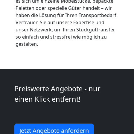
es sich um einzelne Möbelstücke, bepackte
Paletten oder spezielle Güter handelt – wir
Neustadt
haben die Lösung für Ihren Transportbedarf.
Vertrauen Sie auf unsere Expertise und
unser Netzwerk, um Ihren Stückguttransfer
Kleiner
so einfach und stressfrei wie möglich zu
gestalten.
Umzug
Wiener
Neustadt
Preiswerte Angebote - nur
einen Klick entfernt!
Küchenumzug
Wiener
Jetzt Angebote anfordern