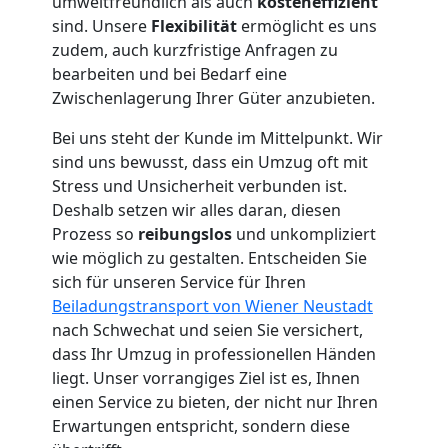
umweltfreundlich als auch
kosteneffizient
Wiener
sind. Unsere
Flexibilität
ermöglicht es uns
zudem, auch kurzfristige Anfragen zu
Neustadt
bearbeiten und bei Bedarf eine
Zwischenlagerung Ihrer Güter anzubieten.
Beiladung
Bei uns steht der Kunde im Mittelpunkt. Wir
sind uns bewusst, dass ein Umzug oft mit
Stress und Unsicherheit verbunden ist.
Wiener
Deshalb setzen wir alles daran, diesen
Prozess so
reibungslos
und unkompliziert
Neustadt
wie möglich zu gestalten. Entscheiden Sie
sich für unseren Service für Ihren
Beiladungstransport von Wiener Neustadt
Mini
nach Schwechat und seien Sie versichert,
dass Ihr Umzug in professionellen Händen
Umzug
liegt. Unser vorrangiges Ziel ist es, Ihnen
einen Service zu bieten, der nicht nur Ihren
Wiener
Erwartungen entspricht, sondern diese