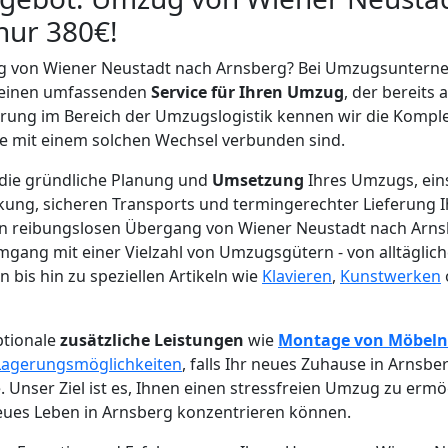
nur 380€!
ug von Wiener Neustadt nach Arnsberg? Bei Umzugsuntern
r einen umfassenden
Service für Ihren Umzug
, der bereits a
hrung im Bereich der Umzugslogistik kennen wir die Komple
e mit einem solchen Wechsel verbunden sind.
 die gründliche Planung und
Umsetzung
Ihres Umzugs, eins
kung, sicheren Transports und termingerechter Lieferung I
en reibungslosen Übergang von Wiener Neustadt nach Arns
mgang mit einer Vielzahl von Umzugsgütern - von alltäglic
bis hin zu speziellen Artikeln wie
Klavieren
,
Kunstwerken
ptionale
zusätzliche Leistungen
wie
Montage von Möbeln
Lagerungsmöglichkeiten
, falls Ihr neues Zuhause in Arnsbe
e. Unser Ziel ist es, Ihnen einen stressfreien Umzug zu ermö
neues Leben in Arnsberg konzentrieren können.