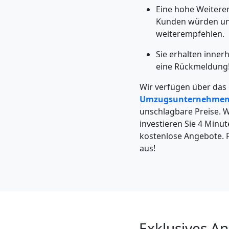
Möbeltaxi
Eine hohe Weitere
Kunden würden un
Wiener
weiterempfehlen.
Sie erhalten inne
Neustadt
eine Rückmeldung
Wir verfügen über das
Kleintransport
Umzugsunternehme
unschlagbare Preise. Wa
Wiener
investieren Sie 4 Minut
kostenlose Angebote. F
aus!
Neustadt
Möbelmontage
Wiener
Exklusives A