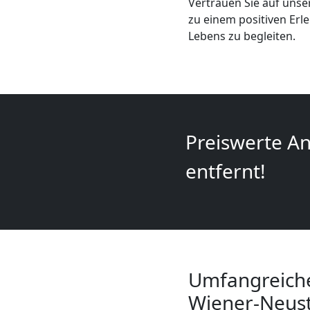
Mini
Vertrauen Sie auf uns
zu einem positiven Erl
Lebens zu begleiten.
Umzug
Wiener
Neustadt
Preiswerte An
Umzug
entfernt!
2
Mann
+
Umfangreich
Wiener-Neust