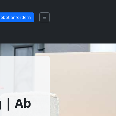
ebot anfordern
☰
 | Ab