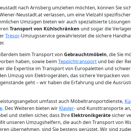
eustadt nach Arnsberg umziehen möchten, können Sie sich
ner-Neustadt.at verlassen, um eine Vielzahl spezifische
mmlichen Umzügen bieten wir auch spezialisierte Lösungen
heren
Transport von Kühlschränken
und sogar die Verlage
ser
Tresor
-Umzugsservice gewährleistet die sichere Handha
r.
außerdem beim Transport von
Gebrauchtmöbeln
, die Sie 
worben haben, sowie beim
Teppichtransport
und bei der Re
ber die Expertise im Transport von Europaletten und schw
 den Umzug von Elektrogeräten, das sichere Verpacken von
egenstände geht – wir haben die Erfahrung und die Ausrüst
eistungsangebot umfasst auch Möbeltransportdienste,
Kü
e
. Des Weiteren bieten wir
Klavier
- und Kunsttransporte a
l und stellen sicher, dass Ihre
Elektronikgeräte
sicher v
 Mit unseren Umzugshelfern, die auch den Transport von 
en übernehmen, sind Sie bestens gerüstet. Wir sind zudem