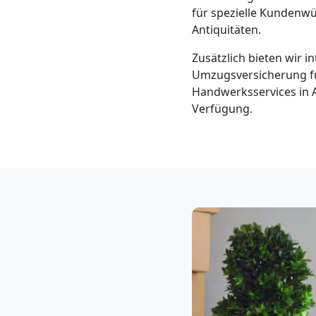
Neustadt
für spezielle Kunden
Antiquitäten.
3
Zusätzlich bieten wir 
Umzugsversicherung für
Mann
Handwerksservices in 
Verfügung.
+
LKW
Möbellift
Wiener
Neustadt