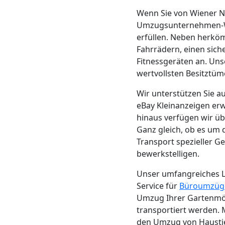
LKW
Wenn Sie von Wiener N
Umzugsunternehmen-Wie
Wiener
erfüllen. Neben herkö
Fahrrädern, einen sic
Neustadt
Fitnessgeräten an. Un
wertvollsten Besitztüme
Kunsttransport
Wir unterstützen Sie 
eBay Kleinanzeigen er
Wiener
hinaus verfügen wir ü
Ganz gleich, ob es um
Transport spezieller G
Neustadt
bewerkstelligen.
Unser umfangreiches L
Umzug
Service für
Büroumzüg
Umzug Ihrer Gartenmöbe
Wiener
transportiert werden.
den Umzug von Haustier