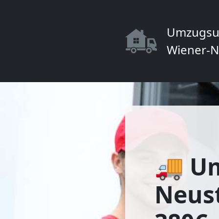
Umzugsu
Wiener-N
🚚 U
Neust