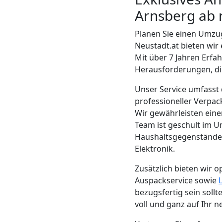
Neustadt
Arnsberg ab 
Planen Sie einen Umz
Möbeltransport
Neustadt.at bieten wi
Mit über 7 Jahren Erfa
Herausforderungen, di
Wiener
Unser Service umfasst
Neustadt
professioneller Verpac
Wir gewährleisten ein
Team ist geschult im U
Beiladung
Haushaltsgegenständen 
Elektronik.
Wiener
Zusätzlich bieten wir o
Auspackservice sowie
Neustadt
bezugsfertig sein sollt
voll und ganz auf Ihr 