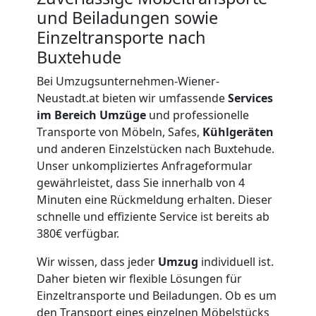
Neustadt
und Beiladungen sowie
Einzeltransporte nach
Firmenumzug
Buxtehude
Wiener
Bei Umzugsunternehmen-Wiener-
Neustadt.at bieten wir umfassende
Services
im Bereich Umzüge
und professionelle
Neustadt
Transporte von Möbeln, Safes,
Kühlgeräten
und anderen Einzelstücken nach Buxtehude.
Büroumzug
Unser unkompliziertes Anfrageformular
gewährleistet, dass Sie innerhalb von 4
Minuten eine Rückmeldung erhalten. Dieser
Wiener
schnelle und effiziente Service ist bereits ab
380€ verfügbar.
Neustadt
Wir wissen, dass jeder
Umzug
individuell ist.
Daher bieten wir flexible Lösungen für
Expressumzug
Einzeltransporte und Beiladungen. Ob es um
den Transport eines einzelnen Möbelstücks