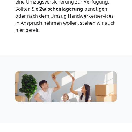
Umzug
eine Umzugsversicherung zur Verfügung.
Sollten Sie
Zwischenlagerung
benötigen
Wiener
oder nach dem Umzug Handwerkerservices
in Anspruch nehmen wollen, stehen wir auch
Neustadt
hier bereit.
3
Mann
+
LKW
Möbellift