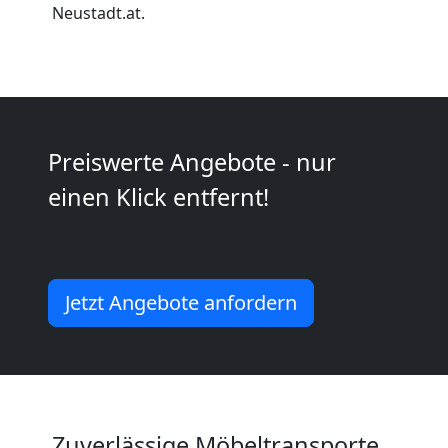
Umzug
Neustadt.at.
für
Senioren
in
Preiswerte Angebote - nur
einen Klick entfernt!
Wiener
Neustadt
Jetzt Angebote anfordern
Fernumzug
Wiener
Zuverlässige Möbeltransporte