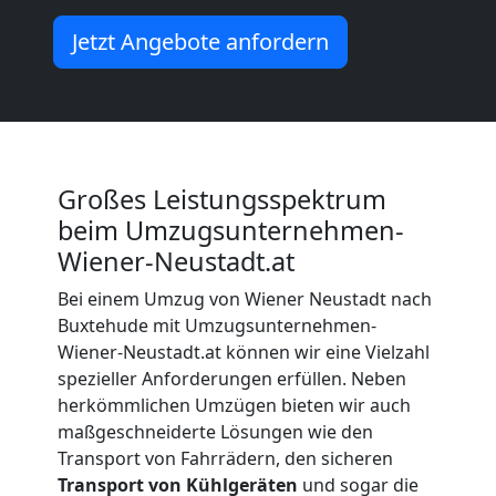
Möbelmontage
Jetzt Angebote anfordern
Wiener
Neustadt
Großes Leistungsspektrum
Möbeltransport
beim Umzugsunternehmen-
Wiener
Wiener-Neustadt.at
Bei einem Umzug von Wiener Neustadt nach
Neustadt
Buxtehude mit Umzugsunternehmen-
Wiener-Neustadt.at können wir eine Vielzahl
spezieller Anforderungen erfüllen. Neben
Beiladung
herkömmlichen Umzügen bieten wir auch
maßgeschneiderte Lösungen wie den
Wiener
Transport von Fahrrädern, den sicheren
Transport von Kühlgeräten
und sogar die