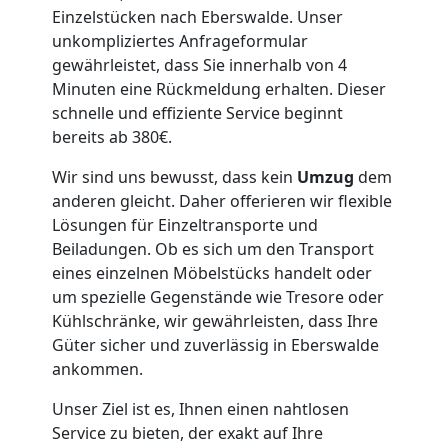
Einzelstücken nach Eberswalde. Unser
Firmenumzug
unkompliziertes Anfrageformular
gewährleistet, dass Sie innerhalb von 4
Minuten eine Rückmeldung erhalten. Dieser
Wiener
schnelle und effiziente Service beginnt
bereits ab 380€.
Neustadt
Wir sind uns bewusst, dass kein
Umzug
dem
anderen gleicht. Daher offerieren wir flexible
Büroumzug
Lösungen für Einzeltransporte und
Beiladungen. Ob es sich um den Transport
Wiener
eines einzelnen Möbelstücks handelt oder
um spezielle Gegenstände wie Tresore oder
Kühlschränke, wir gewährleisten, dass Ihre
Neustadt
Güter sicher und zuverlässig in Eberswalde
ankommen.
Expressumzug
Unser Ziel ist es, Ihnen einen nahtlosen
Service zu bieten, der exakt auf Ihre