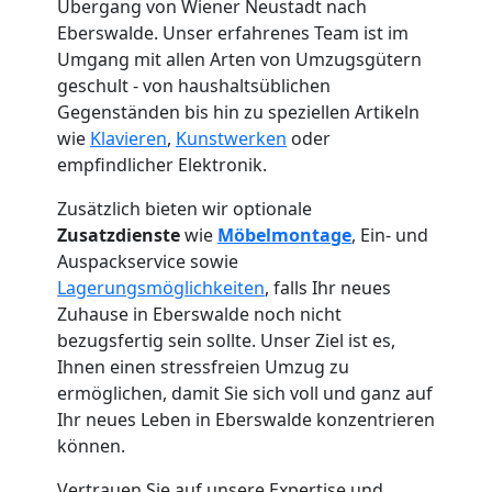
Übergang von Wiener Neustadt nach
Eberswalde. Unser erfahrenes Team ist im
Umgang mit allen Arten von Umzugsgütern
geschult - von haushaltsüblichen
Gegenständen bis hin zu speziellen Artikeln
wie
Klavieren
,
Kunstwerken
oder
empfindlicher Elektronik.
Zusätzlich bieten wir optionale
Zusatzdienste
wie
Möbelmontage
, Ein- und
Auspackservice sowie
Lagerungsmöglichkeiten
, falls Ihr neues
Zuhause in Eberswalde noch nicht
bezugsfertig sein sollte. Unser Ziel ist es,
Ihnen einen stressfreien Umzug zu
Umzugshelfer
ermöglichen, damit Sie sich voll und ganz auf
Ihr neues Leben in Eberswalde konzentrieren
Wiener
können.
Vertrauen Sie auf unsere Expertise und