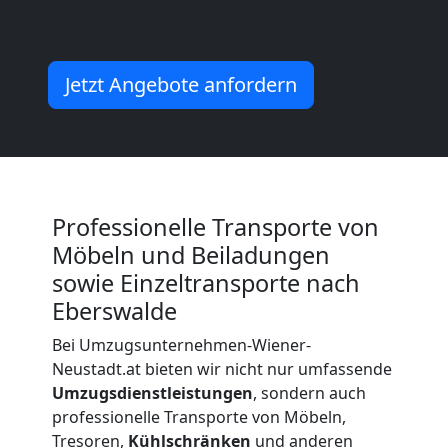
für
Senioren
Jetzt Angebote anfordern
in
Wiener
Professionelle Transporte von
Neustadt
Möbeln und Beiladungen
sowie Einzeltransporte nach
Eberswalde
Fernumzug
Bei Umzugsunternehmen-Wiener-
Wiener
Neustadt.at bieten wir nicht nur umfassende
Umzugsdienstleistungen
, sondern auch
professionelle Transporte von Möbeln,
Neustadt
Tresoren,
Kühlschränken
und anderen