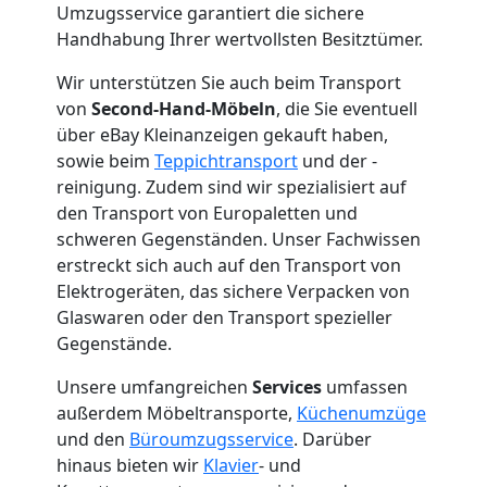
Neustadt
Umzugsservice garantiert die sichere
Handhabung Ihrer wertvollsten Besitztümer.
Mini
Wir unterstützen Sie auch beim Transport
von
Second-Hand-Möbeln
, die Sie eventuell
Umzug
über eBay Kleinanzeigen gekauft haben,
sowie beim
Teppichtransport
und der -
reinigung. Zudem sind wir spezialisiert auf
Wiener
den Transport von Europaletten und
schweren Gegenständen. Unser Fachwissen
Neustadt
erstreckt sich auch auf den Transport von
Elektrogeräten, das sichere Verpacken von
Glaswaren oder den Transport spezieller
Umzug
Gegenstände.
2
Unsere umfangreichen
Services
umfassen
außerdem Möbeltransporte,
Küchenumzüge
und den
Büroumzugsservice
. Darüber
Mann
hinaus bieten wir
Klavier
- und