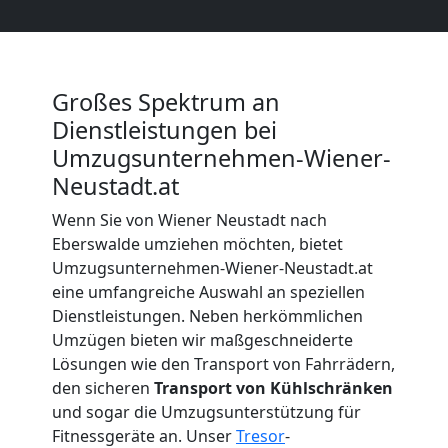
Wiener
Neustadt
Großes Spektrum an
Dienstleistungen bei
Umzugsunternehmen-Wiener-
Möbeltransport
Neustadt.at
Wiener
Wenn Sie von Wiener Neustadt nach
Eberswalde umziehen möchten, bietet
Neustadt
Umzugsunternehmen-Wiener-Neustadt.at
eine umfangreiche Auswahl an speziellen
Dienstleistungen. Neben herkömmlichen
Beiladung
Umzügen bieten wir maßgeschneiderte
Lösungen wie den Transport von Fahrrädern,
den sicheren
Transport von Kühlschränken
Wiener
und sogar die Umzugsunterstützung für
Fitnessgeräte an. Unser
Tresor
-