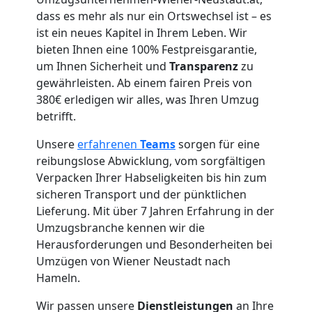
Neustadt
dass es mehr als nur ein Ortswechsel ist – es
ist ein neues Kapitel in Ihrem Leben. Wir
Übersiedlung
bieten Ihnen eine 100% Festpreisgarantie,
um Ihnen Sicherheit und
Transparenz
zu
Wiener
gewährleisten. Ab einem fairen Preis von
380€ erledigen wir alles, was Ihren Umzug
betrifft.
Neustadt
Unsere
erfahrenen
Teams
sorgen für eine
reibungslose Abwicklung, vom sorgfältigen
Klaviertransport
Verpacken Ihrer Habseligkeiten bis hin zum
sicheren Transport und der pünktlichen
Wiener
Lieferung. Mit über 7 Jahren Erfahrung in der
Umzugsbranche kennen wir die
Neustadt
Herausforderungen und Besonderheiten bei
Umzügen von Wiener Neustadt nach
Hameln.
Privatumzug
Wir passen unsere
Dienstleistungen
an Ihre