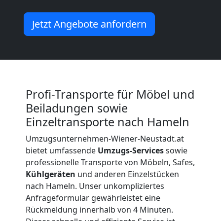
Senioren
Jetzt Angebote anfordern
in
Wiener
Profi-Transporte für Möbel und
Neustadt
Beiladungen sowie
Einzeltransporte nach Hameln
Fernumzug
Umzugsunternehmen-Wiener-Neustadt.at
bietet umfassende
Umzugs-Services
sowie
Wiener
professionelle Transporte von Möbeln, Safes,
Kühlgeräten
und anderen Einzelstücken
nach Hameln. Unser unkompliziertes
Neustadt
Anfrageformular gewährleistet eine
Rückmeldung innerhalb von 4 Minuten.