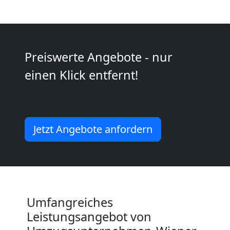
Möbeltaxi
Wiener
Preiswerte Angebote - nur
einen Klick entfernt!
Neustadt
Kleintransport
Jetzt Angebote anfordern
Wiener
Neustadt
Umfangreiches
Möbelmontage
Leistungsangebot von