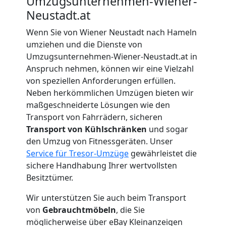
Wiener
Umzugsunternehmen-Wiener-
Neustadt.at
Neustadt
Wenn Sie von Wiener Neustadt nach Hameln
umziehen und die Dienste von
Umzugsunternehmen-Wiener-Neustadt.at in
Möbeltransport
Anspruch nehmen, können wir eine Vielzahl
von speziellen Anforderungen erfüllen.
Wiener
Neben herkömmlichen Umzügen bieten wir
maßgeschneiderte Lösungen wie den
Neustadt
Transport von Fahrrädern, sicheren
Transport von Kühlschränken
und sogar
den Umzug von Fitnessgeräten. Unser
Beiladung
Service für Tresor-Umzüge
gewährleistet die
sichere Handhabung Ihrer wertvollsten
Wiener
Besitztümer.
Wir unterstützen Sie auch beim Transport
Neustadt
von
Gebrauchtmöbeln
, die Sie
möglicherweise über eBay Kleinanzeigen