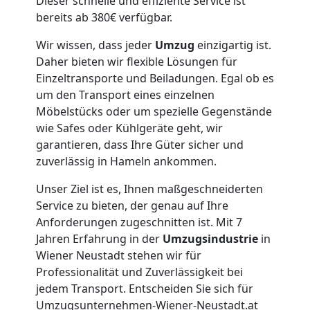
Firmenumzug
Dieser schnelle und effiziente Service ist
bereits ab 380€ verfügbar.
Wiener
Wir wissen, dass jeder
Umzug
einzigartig ist.
Daher bieten wir flexible Lösungen für
Neustadt
Einzeltransporte und Beiladungen. Egal ob es
um den Transport eines einzelnen
Möbelstücks oder um spezielle Gegenstände
Büroumzug
wie Safes oder Kühlgeräte geht, wir
garantieren, dass Ihre Güter sicher und
Wiener
zuverlässig in Hameln ankommen.
Unser Ziel ist es, Ihnen maßgeschneiderten
Neustadt
Service zu bieten, der genau auf Ihre
Anforderungen zugeschnitten ist. Mit 7
Jahren Erfahrung in der
Umzugsindustrie
in
Expressumzug
Wiener Neustadt stehen wir für
Professionalität und Zuverlässigkeit bei
Wiener
jedem Transport. Entscheiden Sie sich für
Umzugsunternehmen-Wiener-Neustadt.at