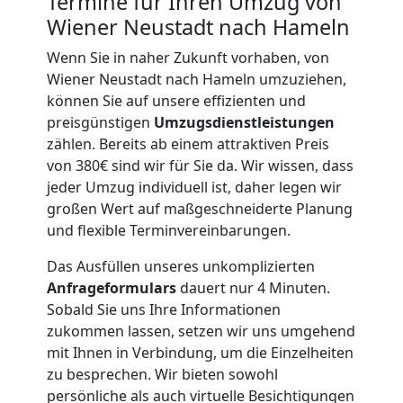
Termine für Ihren Umzug von
Wiener Neustadt nach Hameln
Küchenumzug
Wenn Sie in naher Zukunft vorhaben, von
Wiener Neustadt nach Hameln umzuziehen,
Wiener
können Sie auf unsere effizienten und
preisgünstigen
Umzugsdienstleistungen
Neustadt
zählen. Bereits ab einem attraktiven Preis
von 380€ sind wir für Sie da. Wir wissen, dass
jeder Umzug individuell ist, daher legen wir
Umzug
großen Wert auf maßgeschneiderte Planung
und flexible Terminvereinbarungen.
und
Das Ausfüllen unseres unkomplizierten
Anfrageformulars
dauert nur 4 Minuten.
Lagerung
Sobald Sie uns Ihre Informationen
zukommen lassen, setzen wir uns umgehend
Wiener
mit Ihnen in Verbindung, um die Einzelheiten
zu besprechen. Wir bieten sowohl
persönliche als auch virtuelle Besichtigungen