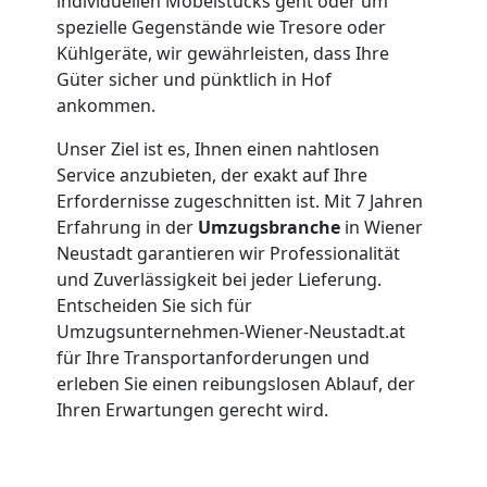
individuellen Möbelstücks geht oder um
Wiener
spezielle Gegenstände wie Tresore oder
Kühlgeräte, wir gewährleisten, dass Ihre
Neustadt
Güter sicher und pünktlich in Hof
ankommen.
Tragehilfe
Unser Ziel ist es, Ihnen einen nahtlosen
Service anzubieten, der exakt auf Ihre
Erfordernisse zugeschnitten ist. Mit 7 Jahren
Wiener
Erfahrung in der
Umzugsbranche
in Wiener
Neustadt garantieren wir Professionalität
Neustadt
und Zuverlässigkeit bei jeder Lieferung.
Entscheiden Sie sich für
Umzugsunternehmen-Wiener-Neustadt.at
Kleiner
für Ihre Transportanforderungen und
erleben Sie einen reibungslosen Ablauf, der
Umzug
Ihren Erwartungen gerecht wird.
Wiener