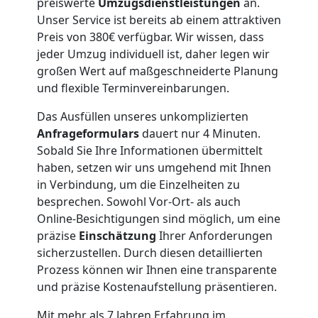
preiswerte
Umzugsdienstleistungen
an.
Unser Service ist bereits ab einem attraktiven
Neustadt
Preis von 380€ verfügbar. Wir wissen, dass
jeder Umzug individuell ist, daher legen wir
großen Wert auf maßgeschneiderte Planung
Full-
und flexible Terminvereinbarungen.
Das Ausfüllen unseres unkomplizierten
Service-
Anfrageformulars
dauert nur 4 Minuten.
Sobald Sie Ihre Informationen übermittelt
Umzug
haben, setzen wir uns umgehend mit Ihnen
in Verbindung, um die Einzelheiten zu
Wiener
besprechen. Sowohl Vor-Ort- als auch
Online-Besichtigungen sind möglich, um eine
Neustadt
präzise
Einschätzung
Ihrer Anforderungen
sicherzustellen. Durch diesen detaillierten
Prozess können wir Ihnen eine transparente
Qualitäts-
und präzise Kostenaufstellung präsentieren.
Mit mehr als 7 Jahren Erfahrung im