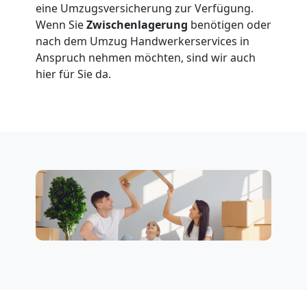
eine Umzugsversicherung zur Verfügung.
Wenn Sie
Zwischenlagerung
benötigen oder
Wiener
nach dem Umzug Handwerkerservices in
Anspruch nehmen möchten, sind wir auch
Neustadt
hier für Sie da.
3
Mann
+
LKW
Möbellift
Wiener