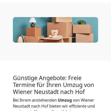
Neustadt
Küchenumzug
Wiener
Neustadt
Umzug
Günstige Angebote: Freie
und
Termine für Ihren Umzug von
Wiener Neustadt nach Hof
Lagerung
Bei Ihrem anstehenden
Umzug
von Wiener
Neustadt nach Hof bieten wir effiziente und
Wiener