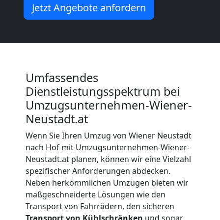
Möbelmontage
Jetzt Angebote anfordern
Wiener
Neustadt
Umfassendes
Möbeltransport
Dienstleistungsspektrum bei
Umzugsunternehmen-Wiener-
Wiener
Neustadt.at
Neustadt
Wenn Sie Ihren Umzug von Wiener Neustadt
nach Hof mit Umzugsunternehmen-Wiener-
Neustadt.at planen, können wir eine Vielzahl
Beiladung
spezifischer Anforderungen abdecken.
Neben herkömmlichen Umzügen bieten wir
maßgeschneiderte Lösungen wie den
Wiener
Transport von Fahrrädern, den sicheren
Transport von Kühlschränken
und sogar