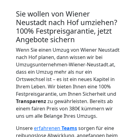
Neustadt
Sie wollen von Wiener
Neustadt nach Hof umziehen?
100% Festpreisgarantie, jetzt
Übersiedlung
Angebote sichern
Wiener
Wenn Sie einen Umzug von Wiener Neustadt
nach Hof planen, dann wissen wir bei
Umzugsunternehmen-Wiener-Neustadt.at,
Neustadt
dass ein Umzug mehr als nur ein
Ortswechsel ist – es ist ein neues Kapitel in
Ihrem Leben. Wir bieten Ihnen eine 100%
Klaviertransport
Festpreisgarantie, um Ihnen Sicherheit und
Transparenz
zu gewährleisten. Bereits ab
Wiener
einem fairen Preis von 380€ kümmern wir
uns um alle Belange Ihres Umzugs.
Neustadt
Unsere
erfahrenen
Teams
sorgen für eine
reibungslose Abwicklung, angefangen beim