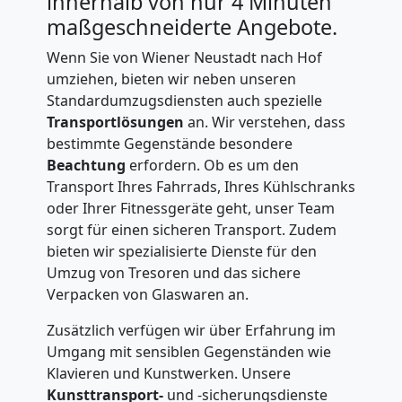
innerhalb von nur 4 Minuten
maßgeschneiderte Angebote.
National
Wenn Sie von Wiener Neustadt nach Hof
umziehen, bieten wir neben unseren
Möbeltransport
Standardumzugsdiensten auch spezielle
Transportlösungen
an. Wir verstehen, dass
International
bestimmte Gegenstände besondere
Beachtung
erfordern. Ob es um den
Transport Ihres Fahrrads, Ihres Kühlschranks
Beiladung
oder Ihrer Fitnessgeräte geht, unser Team
sorgt für einen sicheren Transport. Zudem
bieten wir spezialisierte Dienste für den
National
Umzug von Tresoren und das sichere
Verpacken von Glaswaren an.
Beiladung
Zusätzlich verfügen wir über Erfahrung im
Umgang mit sensiblen Gegenständen wie
International
Klavieren und Kunstwerken. Unsere
Kunsttransport-
und -sicherungsdienste