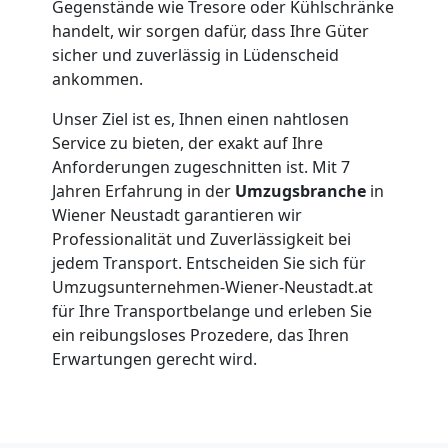
Expressumzug
Gegenstände wie Tresore oder Kühlschränke
handelt, wir sorgen dafür, dass Ihre Güter
sicher und zuverlässig in Lüdenscheid
Wiener
ankommen.
Neustadt
Unser Ziel ist es, Ihnen einen nahtlosen
Service zu bieten, der exakt auf Ihre
Anforderungen zugeschnitten ist. Mit 7
Tragehilfe
Jahren Erfahrung in der
Umzugsbranche
in
Wiener Neustadt garantieren wir
Wiener
Professionalität und Zuverlässigkeit bei
jedem Transport. Entscheiden Sie sich für
Umzugsunternehmen-Wiener-Neustadt.at
Neustadt
für Ihre Transportbelange und erleben Sie
ein reibungsloses Prozedere, das Ihren
Erwartungen gerecht wird.
Kleiner
Umzug