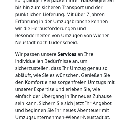
Neustadt
sorgfältigen Verpacken Ihrer Habseligkeiten
bis hin zum sicheren Transport und der
pünktlichen Lieferung. Mit über 7 Jahren
Privatumzug
Erfahrung in der Umzugsbranche kennen
wir die Herausforderungen und
Wiener
Besonderheiten von Umzügen von Wiener
Neustadt nach Lüdenscheid.
Neustadt
Wir passen unsere
Services
an Ihre
individuellen Bedürfnisse an, um
sicherzustellen, dass Ihr Umzug genau so
Tresortransport
abläuft, wie Sie es wünschen. Genießen Sie
den Komfort eines sorgenfreien Umzugs mit
in
unserer Expertise und erleben Sie, wie
einfach der Übergang in Ihr neues Zuhause
Wiener
sein kann. Sichern Sie sich jetzt Ihr Angebot
und beginnen Sie Ihr neues Abenteuer mit
Umzugsunternehmen-Wiener-Neustadt.at.
Neustadt