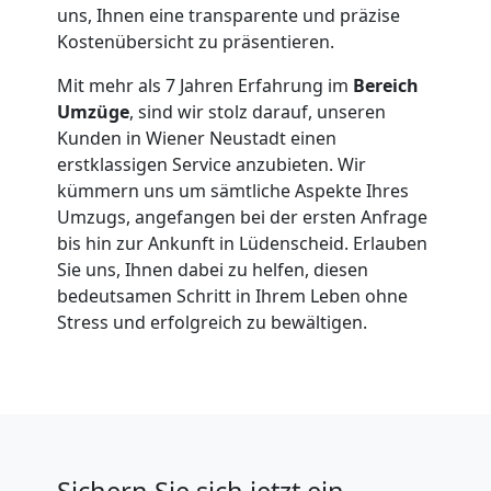
Qualitäts-
uns, Ihnen eine transparente und präzise
Kostenübersicht zu präsentieren.
Umzüge
Mit mehr als 7 Jahren Erfahrung im
Bereich
Umzüge
, sind wir stolz darauf, unseren
Wiener
Kunden in Wiener Neustadt einen
erstklassigen Service anzubieten. Wir
Neustadt
kümmern uns um sämtliche Aspekte Ihres
Umzugs, angefangen bei der ersten Anfrage
bis hin zur Ankunft in Lüdenscheid. Erlauben
Vereinsumzug
Sie uns, Ihnen dabei zu helfen, diesen
bedeutsamen Schritt in Ihrem Leben ohne
Wiener
Stress und erfolgreich zu bewältigen.
Neustadt
Anfrage
Sichern Sie sich jetzt ein