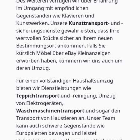
Des Weiteren verfügen wir über Erfahrung
International
im Umgang mit empfindlichen
Gegenständen wie Klavieren und
Kunstwerken. Unsere
Kunsttransport
- und -
Internationaler
sicherungsdienste gewährleisten, dass Ihre
wertvollen Stücke sicher an ihrem neuen
Umzug
Bestimmungsort ankommen. Falls Sie
kürzlich Möbel über eBay Kleinanzeigen
erworben haben, kümmern wir uns auch um
Nationaler
deren Umzug.
Für einen vollständigen Haushaltsumzug
Umzug
bieten wir Dienstleistungen wie
Teppichtransport
und -reinigung, Umzug
von Elektrogeräten,
Waschmaschinentransport
und sogar den
Transport von Haustieren an. Unser Team
kann auch schwere Gegenstände wie
Europaletten bewegen und leistet