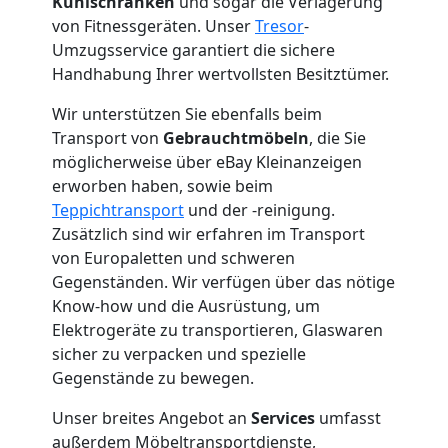
Kühlschränken
und sogar die Verlagerung
Wiener
von Fitnessgeräten. Unser
Tresor
-
Umzugsservice garantiert die sichere
Neustadt
Handhabung Ihrer wertvollsten Besitztümer.
Wir unterstützen Sie ebenfalls beim
Mini
Transport von
Gebrauchtmöbeln
, die Sie
möglicherweise über eBay Kleinanzeigen
Umzug
erworben haben, sowie beim
Teppichtransport
und der -reinigung.
Zusätzlich sind wir erfahren im Transport
Wiener
von Europaletten und schweren
Gegenständen. Wir verfügen über das nötige
Neustadt
Know-how und die Ausrüstung, um
Elektrogeräte zu transportieren, Glaswaren
sicher zu verpacken und spezielle
Umzug
Gegenstände zu bewegen.
2
Unser breites Angebot an
Services
umfasst
außerdem Möbeltransportdienste,