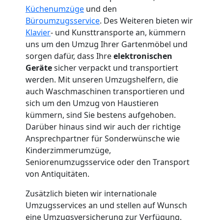
Küchenumzüge
und den
Mann
Büroumzugsservice
. Des Weiteren bieten wir
Klavier
- und Kunsttransporte an, kümmern
+
uns um den Umzug Ihrer Gartenmöbel und
sorgen dafür, dass Ihre
elektronischen
LKW
Geräte
sicher verpackt und transportiert
werden. Mit unseren Umzugshelfern, die
Wiener
auch Waschmaschinen transportieren und
sich um den Umzug von Haustieren
kümmern, sind Sie bestens aufgehoben.
Neustadt
Darüber hinaus sind wir auch der richtige
Ansprechpartner für Sonderwünsche wie
Kunsttransport
Kinderzimmerumzüge,
Seniorenumzugsservice oder den Transport
von Antiquitäten.
Wiener
Zusätzlich bieten wir internationale
Neustadt
Umzugsservices an und stellen auf Wunsch
eine Umzugsversicherung zur Verfügung.