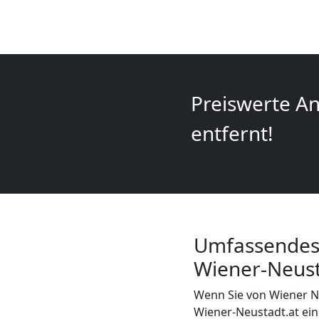
Mini
Umzug
Wiener
Preiswerte An
Neustadt
entfernt!
Umzug
2
Umfassendes
Mann
Wiener-Neust
+
Wenn Sie von Wiener 
Wiener-Neustadt.at ein