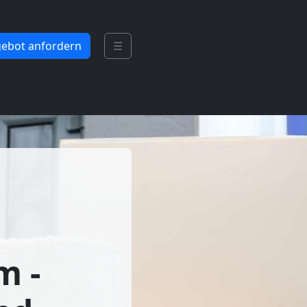
ebot anfordern
☰
m -