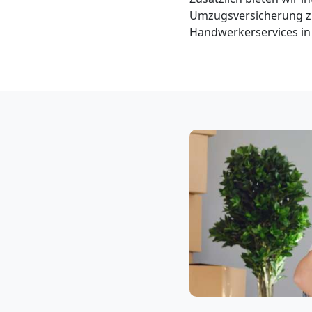
Neustadt
Umzugsversicherung zu
Handwerkerservices in 
3
Mann
+
LKW
Möbellift
Wiener
Neustadt