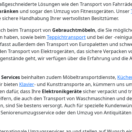
ßgeschneiderte Lösungen wie den Transport von Fahrräder
chränken
und sogar den Umzug von Fitnessgeräten. Unser
e sichere Handhabung Ihrer wertvollsten Besitztümer.
auch beim Transport von
Gebrauchtmöbeln
, die Sie möglic
n haben, sowie beim
Teppichtransport
und bei der -reinig
fasst außerdem den Transport von Europaletten und schw
den Transport von Elektrogeräten, das sichere Verpacken 
egenstände geht, wir verfügen über die Erfahrung und die 
n
Services
beinhalten zudem Möbeltransportdienste,
Küche
ir bieten
Klavier
- und Kunsttransporte an, kümmern uns u
n dafür, dass Ihre
Elektronikgeräte
sicher verpackt und t
lfern, die auch den Transport von Waschmaschinen und d
, sind Sie bestens versorgt. Auch für spezielle Kundenwü
eniorenumzugsservice oder den Umzug von Antiquitäten si
internationale Umzugsservices an und stellen auf Wunsch ei