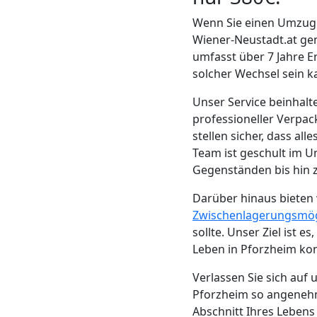
Neustadt
Wenn Sie einen Umzug 
Wiener-Neustadt.at ge
umfasst über 7 Jahre E
Möbeltransport
solcher Wechsel sein k
Unser Service beinhalt
Wiener
professioneller Verpac
stellen sicher, dass a
Neustadt
Team ist geschult im 
Gegenständen bis hin z
Beiladung
Darüber hinaus bieten 
Zwischenlagerungsmög
Wiener
sollte. Unser Ziel ist 
Leben in Pforzheim ko
Neustadt
Verlassen Sie sich auf
Pforzheim so angenehm 
Abschnitt Ihres Lebens 