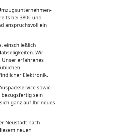
i Umzugsunternehmen-
eits bei 380€ und
nd anspruchsvoll ein
 einschließlich
abseligkeiten. Wir
t. Unser erfahrenes
süblichen
ndlicher Elektronik.
d Auspackservice sowie
t bezugsfertig sein
 sich ganz auf Ihr neues
er Neustadt nach
 diesem neuen