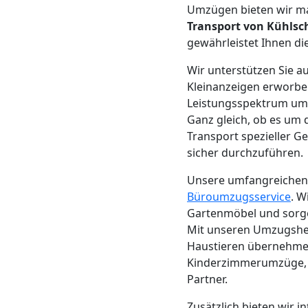
LKW
Umzügen bieten wir ma
Transport von Kühls
Wiener
gewährleistet Ihnen di
Wir unterstützen Sie 
Neustadt
Kleinanzeigen erworbe
Leistungsspektrum um
Ganz gleich, ob es um 
Kunsttransport
Transport spezieller G
sicher durchzuführen.
Wiener
Unsere umfangreiche
Neustadt
Büroumzugsservice
. W
Gartenmöbel und sorge
Mit unseren Umzugshe
Umzug
Haustieren übernehmen
Kinderzimmerumzüge, S
Partner.
Wiener
Zusätzlich bieten wir 