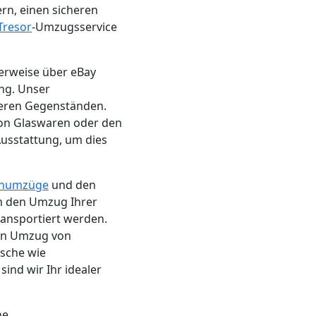
n, einen sicheren
Tresor
-Umzugsservice
herweise über eBay
ung. Unser
eren Gegenständen.
von Glaswaren oder den
Ausstattung, um dies
numzüge
und den
m den Umzug Ihrer
ransportiert werden.
en Umzug von
nsche wie
nd wir Ihr idealer
ne