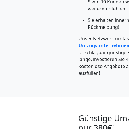
Möbeltaxi
9 von 10 Kunden w
weiterempfehlen.
Wiener
Sie erhalten inner
Rückmeldung!
Neustadt
Unser Netzwerk umfass
Umzugsunternehme
unschlagbar günstige P
Kleintransport
lange, investieren Sie 
kostenlose Angebote an
Wiener
ausfüllen!
Neustadt
Möbelmontage
Günstige Umz
Wiener
nur 380€!