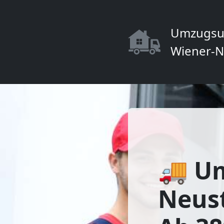
Umzugsu
Wiener-N
🚚 U
Neust