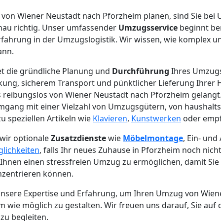
von Wiener Neustadt nach Pforzheim planen, sind Sie be
nau richtig. Unser umfassender
Umzugsservice
beginnt ber
rfahrung in der Umzugslogistik. Wir wissen, wie komplex u
ann.
et die gründliche Planung und
Durchführung
Ihres Umzugs,
kung, sicherem Transport und pünktlicher Lieferung Ihrer H
lles reibungslos von Wiener Neustadt nach Pforzheim gelang
Umgang mit einer Vielzahl von Umzugsgütern, von haushalt
u speziellen Artikeln wie
Klavieren
,
Kunstwerken
oder empfi
wir optionale
Zusatzdienste
wie
Möbelmontage
, Ein- un
lichkeiten
, falls Ihr neues Zuhause in Pforzheim noch nich
es, Ihnen einen stressfreien Umzug zu ermöglichen, damit Sie
nzentrieren können.
 unsere Expertise und Erfahrung, um Ihren Umzug von Wien
wie möglich zu gestalten. Wir freuen uns darauf, Sie auf
zu begleiten.