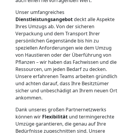
auch einen hervorragenden Wert.
Wiener
Unser umfangreiches
Dienstleistungsangebot
deckt alle Aspekte
Neustadt
Ihres Umzugs ab. Von der sicheren
Verpackung und dem Transport Ihrer
persönlichen Gegenstände bis hin zu
Qualitäts-
speziellen Anforderungen wie dem Umzug
von Haustieren oder der Überführung von
Umzüge
Pflanzen – wir haben das Fachwissen und die
Ressourcen, um jeden Bedarf zu decken.
Wiener
Unsere erfahrenen Teams arbeiten gründlich
und achten darauf, dass Ihre Besitztümer
sicher und unbeschädigt an Ihrem neuen Ort
Neustadt
ankommen.
Dank unseres großen Partnernetzwerks
Vereinsumzug
können wir
Flexibilität
und termingerechte
Umzüge garantieren, die genau auf Ihre
Wiener
Bedürfnisse zugeschnitten sind. Unsere