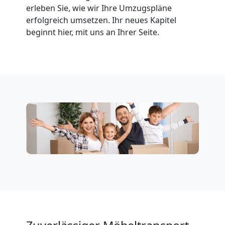
erleben Sie, wie wir Ihre Umzugspläne
Klaviertransport
erfolgreich umsetzen. Ihr neues Kapitel
beginnt hier, mit uns an Ihrer Seite.
Wiener
Neustadt
Privatumzug
Wiener
Neustadt
Tresortransport