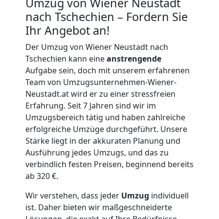
Umzug von Wiener Neustadt
nach Tschechien – Fordern Sie
Umzug
Ihr Angebot an!
Der Umzug von Wiener Neustadt nach
2
Tschechien kann eine
anstrengende
Aufgabe sein, doch mit unserem erfahrenen
Mann
Team von Umzugsunternehmen-Wiener-
Neustadt.at wird er zu einer stressfreien
Erfahrung. Seit 7 Jahren sind wir im
+
Umzugsbereich tätig und haben zahlreiche
erfolgreiche Umzüge durchgeführt. Unsere
LKW
Stärke liegt in der akkuraten Planung und
Ausführung jedes Umzugs, und das zu
Wiener
verbindlich festen Preisen, beginnend bereits
ab 320 €.
Neustadt
Wir verstehen, dass jeder
Umzug
individuell
ist. Daher bieten wir maßgeschneiderte
Lösungen, die exakt auf Ihre Bedürfnisse