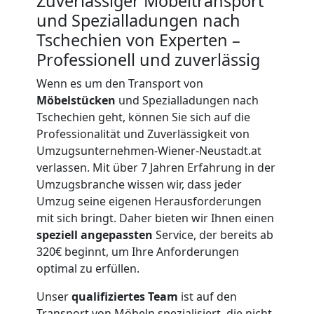
Zuverlässiger Möbeltransport
in
und Spezialladungen nach
Wiener
Tschechien von Experten –
Professionell und zuverlässig
Neustadt
Wenn es um den Transport von
Möbelstücken
und Spezialladungen nach
Tschechien geht, können Sie sich auf die
Umzug
Professionalität und Zuverlässigkeit von
Umzugsunternehmen-Wiener-Neustadt.at
für
verlassen. Mit über 7 Jahren Erfahrung in der
Umzugsbranche wissen wir, dass jeder
Senioren
Umzug seine eigenen Herausforderungen
mit sich bringt. Daher bieten wir Ihnen einen
speziell angepassten
Service, der bereits ab
in
320€ beginnt, um Ihre Anforderungen
optimal zu erfüllen.
Wiener
Unser
qualifiziertes Team
ist auf den
Transport von Möbeln spezialisiert, die nicht