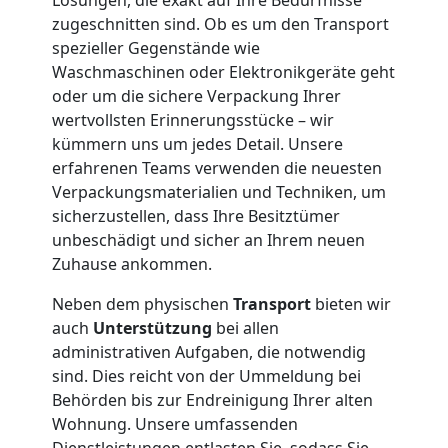
Kunsttransport
zugeschnitten sind. Ob es um den Transport
spezieller Gegenstände wie
Wiener
Waschmaschinen oder Elektronikgeräte geht
oder um die sichere Verpackung Ihrer
Neustadt
wertvollsten Erinnerungsstücke – wir
kümmern uns um jedes Detail. Unsere
erfahrenen Teams verwenden die neuesten
Umzug
Verpackungsmaterialien und Techniken, um
sicherzustellen, dass Ihre Besitztümer
Wiener
unbeschädigt und sicher an Ihrem neuen
Zuhause ankommen.
Neustadt
Neben dem physischen
Transport
bieten wir
auch
Unterstützung
bei allen
3
administrativen Aufgaben, die notwendig
sind. Dies reicht von der Ummeldung bei
Mann
Behörden bis zur Endreinigung Ihrer alten
Wohnung. Unsere umfassenden
Dienstleistungen entlasten Sie, sodass Sie