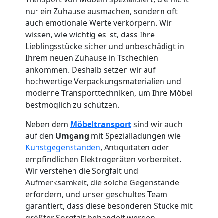
Neustadt
nur ein Zuhause ausmachen, sondern oft
auch emotionale Werte verkörpern. Wir
Fernumzug
wissen, wie wichtig es ist, dass Ihre
Lieblingsstücke sicher und unbeschädigt in
Ihrem neuen Zuhause in Tschechien
Wiener
ankommen. Deshalb setzen wir auf
hochwertige Verpackungsmaterialien und
Neustadt
moderne Transporttechniken, um Ihre Möbel
bestmöglich zu schützen.
Firmenumzug
Neben dem
Möbeltransport
sind wir auch
auf den
Umgang
mit Spezialladungen wie
Wiener
Kunstgegenständen
, Antiquitäten oder
empfindlichen Elektrogeräten vorbereitet.
Wir verstehen die Sorgfalt und
Neustadt
Aufmerksamkeit, die solche Gegenstände
erfordern, und unser geschultes Team
Büroumzug
garantiert, dass diese besonderen Stücke mit
größter Sorgfalt behandelt werden.