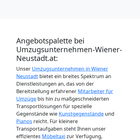
International
Internationaler
Angebotspalette bei
Umzugsunternehmen-Wiener-
Umzug
Neustadt.at:
Unser
Umzugsunternehmen in Wiener
Nationaler
Neustadt
bietet ein breites Spektrum an
Dienstleistungen an, das von der
Umzug
Bereitstellung erfahrener
Mitarbeiter für
Umzüge
bis hin zu maßgeschneiderten
Transportlösungen für spezielle
Gegenstände wie
Kunstgegenstände
und
Pianos
reicht. Für kleinere
Transportaufgaben steht Ihnen unser
effizientes
Möbeltaxi
zur Verfügung,