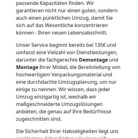
passende Kapazitäten finden. Wir
garantieren nicht nur einen guten, sondern
Wiener
auch einen pünktlichen Umzug, damit Sie
sich auf das Wesentliche konzentrieren
Neustadt
können - Ihren neuen Lebensabschnitt.
Unser Service beginnt bereits bei 135€ und
Möbeltaxi
umfasst eine Vielzahl von Dienstleistungen,
darunter die fachgerechte
Demontage
und
Wiener
Montage
Ihrer Möbel, die Bereitstellung von
hochwertigem Verpackungsmaterial und
eine durchdachte Umzugsplanung, um nur
Neustadt
einige zu nennen. Wir wissen, dass jeder
Umzug einzigartig ist, weshalb wir
maßgeschneiderte Umzugslösungen
Kleintransport
anbieten, die genau auf Ihre Bedürfnisse
zugeschnitten sind.
Wiener
Die Sicherheit Ihrer Habseligkeiten liegt uns