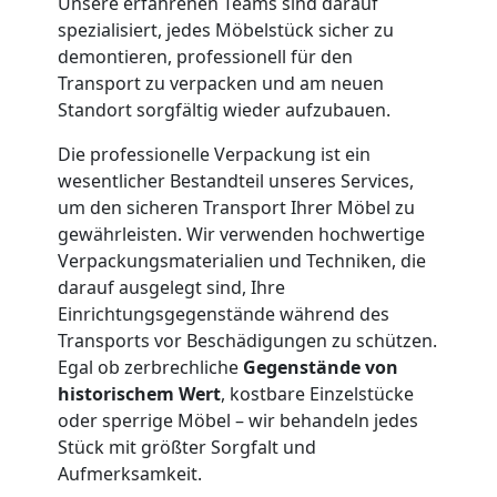
Unsere erfahrenen Teams sind darauf
Wiener
spezialisiert, jedes Möbelstück sicher zu
demontieren, professionell für den
Neustadt
Transport zu verpacken und am neuen
Standort sorgfältig wieder aufzubauen.
Firmenumzug
Die professionelle Verpackung ist ein
wesentlicher Bestandteil unseres Services,
Wiener
um den sicheren Transport Ihrer Möbel zu
gewährleisten. Wir verwenden hochwertige
Verpackungsmaterialien und Techniken, die
Neustadt
darauf ausgelegt sind, Ihre
Einrichtungsgegenstände während des
Büroumzug
Transports vor Beschädigungen zu schützen.
Egal ob zerbrechliche
Gegenstände von
historischem Wert
, kostbare Einzelstücke
Wiener
oder sperrige Möbel – wir behandeln jedes
Stück mit größter Sorgfalt und
Neustadt
Aufmerksamkeit.