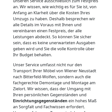
Neustadt
unseren Service ausschließlich zum Festpreis
an. Wir wissen, wie wichtig es für Sie ist, von
Anfang an Klarheit über die Kosten Ihres
Umzug
Umzugs zu haben. Deshalb besprechen wir
alle Details im Voraus mit Ihnen und
für
vereinbaren einen Festpreis, der alle
Leistungen abdeckt. So können Sie sicher
Senioren
sein, dass es keine unerwarteten Ausgaben
geben wird und Sie die volle Kontrolle über
Ihr Budget behalten.
in
Unser Service umfasst nicht nur den
Wiener
Transport Ihrer Möbel von Wiener Neustadt
nach Bitterfeld-Wolfen, sondern auch die
Neustadt
fachgerechte Demontage und Montage am
Zielort. Wir wissen, dass der Umgang mit
Ihren persönlichen Gegenständen und
Fernumzug
Einrichtungsgegenständen
ein hohes Maß
an Sorgfalt und Fachwissen erfordert.