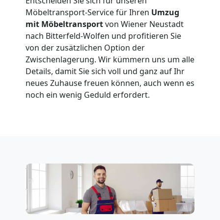
Anfrage
Entscheiden Sie sich für unseren
Möbeltransport-Service für Ihren
Umzug
mit Möbeltransport
von Wiener Neustadt
Möbeltransport
nach Bitterfeld-Wolfen und profitieren Sie
von der zusätzlichen Option der
National
Zwischenlagerung. Wir kümmern uns um alle
Details, damit Sie sich voll und ganz auf Ihr
neues Zuhause freuen können, auch wenn es
Möbeltransport
noch ein wenig Geduld erfordert.
International
Beiladung
National
Beiladung