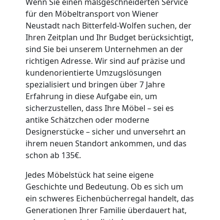
2
Wenn Sie einen maßgeschneiderten Service
für den Möbeltransport von Wiener
Mann
Neustadt nach Bitterfeld-Wolfen suchen, der
Ihren Zeitplan und Ihr Budget berücksichtigt,
sind Sie bei unserem Unternehmen an der
+
richtigen Adresse. Wir sind auf präzise und
kundenorientierte Umzugslösungen
LKW
spezialisiert und bringen über 7 Jahre
Erfahrung in diese Aufgabe ein, um
Wiener
sicherzustellen, dass Ihre Möbel – sei es
antike Schätzchen oder moderne
Neustadt
Designerstücke – sicher und unversehrt an
ihrem neuen Standort ankommen, und das
schon ab 135€.
Kunsttransport
Jedes Möbelstück hat seine eigene
Geschichte und Bedeutung. Ob es sich um
Wiener
ein schweres Eichenbücherregal handelt, das
Generationen Ihrer Familie überdauert hat,