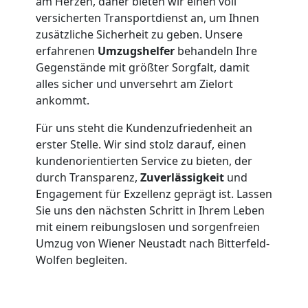
Neustadt
am Herzen, daher bieten wir einen voll
versicherten Transportdienst an, um Ihnen
zusätzliche Sicherheit zu geben. Unsere
Möbelmontage
erfahrenen
Umzugshelfer
behandeln Ihre
Gegenstände mit größter Sorgfalt, damit
alles sicher und unversehrt am Zielort
Wiener
ankommt.
Neustadt
Für uns steht die Kundenzufriedenheit an
erster Stelle. Wir sind stolz darauf, einen
kundenorientierten Service zu bieten, der
Möbeltransport
durch Transparenz,
Zuverlässigkeit
und
Engagement für Exzellenz geprägt ist. Lassen
Wiener
Sie uns den nächsten Schritt in Ihrem Leben
mit einem reibungslosen und sorgenfreien
Umzug von Wiener Neustadt nach Bitterfeld-
Neustadt
Wolfen begleiten.
Beiladung