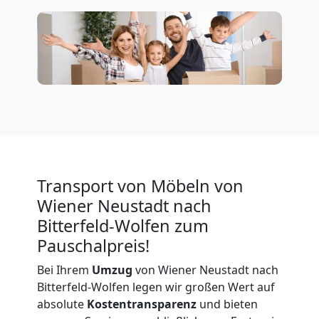
Neustadt
Privatumzug
Wiener
Neustadt
Transport von Möbeln von
Tresortransport
Wiener Neustadt nach
Bitterfeld-Wolfen zum
in
Pauschalpreis!
Bei Ihrem
Umzug
von Wiener Neustadt nach
Wiener
Bitterfeld-Wolfen legen wir großen Wert auf
absolute
Kostentransparenz
und bieten