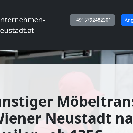
nternehmen-
+4915792482301
Ang
eustadt.at
nstiger Möbeltran
Wiener Neustadt n