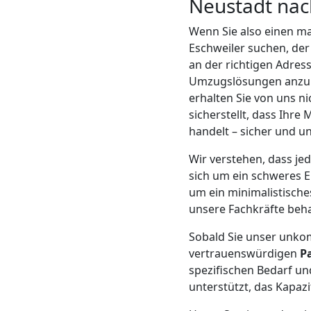
LKW
Neustadt nac
Wenn Sie also einen m
Wiener
Eschweiler suchen, der 
an der richtigen Adres
Neustadt
Umzugslösungen anzubi
erhalten Sie von uns n
sicherstellt, dass Ihr
Kunsttransport
handelt – sicher und 
Wir verstehen, dass je
Wiener
sich um ein schweres E
um ein minimalistische
Neustadt
unsere Fachkräfte beh
Sobald Sie unser unkom
Umzug
vertrauenswürdigen
P
spezifischen Bedarf un
Wiener
unterstützt, das Kapaz