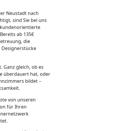
ner Neustadt nach
tigt, sind Sie bei uns
 kundenorientierte
Bereits ab 135€
etreuung, die
e Designerstücke
 Ganz gleich, ob es
ie überdauert hat, oder
hnzimmers bildet –
ksamkeit.
bote von unseren
ion für Ihren
rtnernetzwerk
tet.