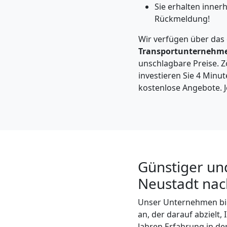
Möbeltaxi
Sie erhalten inner
Rückmeldung!
Wiener
Wir verfügen über das
Transportunternehm
Neustadt
unschlagbare Preise. Zö
investieren Sie 4 Minut
kostenlose Angebote. J
Kleintransport
Wiener
Neustadt
Günstiger un
Neustadt nac
Möbelmontage
Unser Unternehmen bi
Wiener
an, der darauf abzielt
Jahren Erfahrung in de