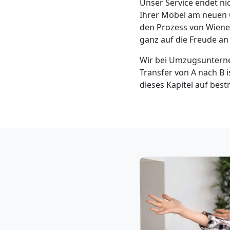
Unser Service endet ni
Neustadt
Ihrer Möbel am neuen O
den Prozess von Wiene
3
ganz auf die Freude a
Wir bei Umzugsunterne
Mann
Transfer von A nach B is
dieses Kapitel auf bes
+
LKW
Möbellift
Wiener
Neustadt