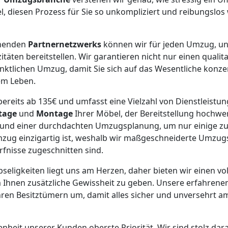
el, diesen Prozess für Sie so unkompliziert und reibungslos
chenden
Partnernetzwerks
können wir für jeden Umzug, un
äten bereitstellen. Wir garantieren nicht nur einen qualit
ktlichen Umzug, damit Sie sich auf das Wesentliche konze
em Leben.
ereits ab 135€ und umfasst eine Vielzahl von Dienstleistung
tage
und
Montage
Ihrer Möbel, der Bereitstellung hochwe
und einer durchdachten Umzugsplanung, um nur einige zu
mzug einzigartig ist, weshalb wir maßgeschneiderte Umzug
rfnisse zugeschnitten sind.
bseligkeiten liegt uns am Herzen, daher bieten wir einen vo
 Ihnen zusätzliche Gewissheit zu geben. Unsere erfahrene
hren Besitztümern um, damit alles sicher und unversehrt 
enheit unserer Kunden oberste Priorität. Wir sind stolz dar