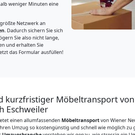
halb weniger Minuten eine
 größte Netzwerk an
en
. Dadurch sichern Sie sich
gern Sie also nicht lange,
en und erhalten Sie
etzt das Formular ausfüllen!
d kurzfristiger Möbeltransport vo
h Eschweiler
etet einen allumfassenden
Möbeltransport
von Wiener Neu
, Ihren Umzug so kostengünstig und schnell wie möglich zu g
r
Umzugsbranche
verstehen wir genau, wie stressig ein U