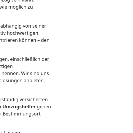
 wie möglich zu
abhängig von seiner
ativ hochwertigen,
ntrieren können – den
en, einschließlich der
rtigen
 nennen. Wir sind uns
slösungen anbieten,
llständig versicherten
n
Umzugshelfer
gehen
am Bestimmungsort
auf, einen