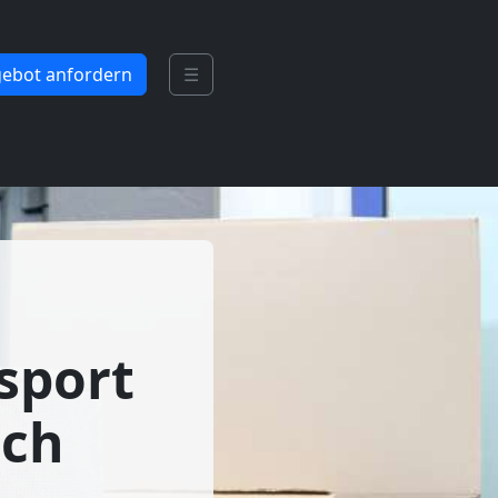
ebot anfordern
☰
sport
ach