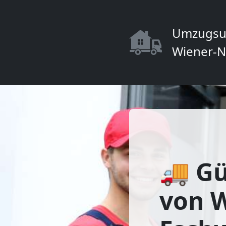
Umzugsu
Wiener-N
🚚 Gü
von 