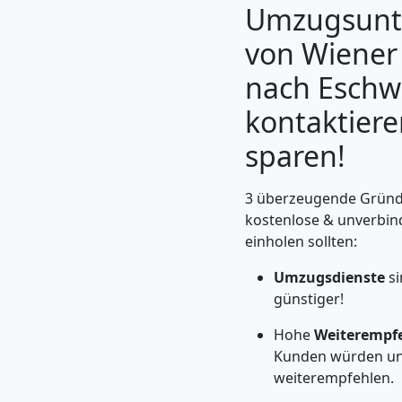
Umzugsun
von Wiener
nach Eschwe
kontaktier
sparen!
3 überzeugende Gründe
kostenlose & unverbin
einholen sollten:
Umzugshelfer
Umzugsdienste
si
Wiener
günstiger!
Hohe
Weiterempf
Neustadt
Kunden würden un
weiterempfehlen.