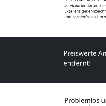
Mini
serviceorientierten Se
Exzellenz gekennzeichn
Umzug
und sorgenfreien Umzu
Wiener
Neustadt
Preiswerte An
Umzug
entfernt!
2
Mann
+
Problemlos u