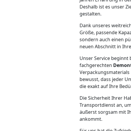
Neustadt
Deshalb ist es unser Zi
gestalten.
Dank unseres weitrei
Möbeltransport
Größe, passende Kapazit
sondern auch einen pün
Wiener
neuen Abschnitt in Ihr
Neustadt
Unser Service beginnt b
fachgerechten
Demon
Verpackungsmaterials 
Beiladung
bewusst, dass jeder U
die exakt auf Ihre Bedü
Wiener
Die Sicherheit Ihrer Ha
Transportdienst an, um
Neustadt
äußerst sorgsam mit I
ankommt.
Für uns hat die Zufried