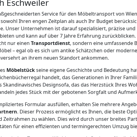
h Eschweiler
aßgeschneiderten Service für den Möbeltransport von Wie
sowohl Ihren engen Zeitplan als auch Ihr Budget berücksich
se. Unser Unternehmen ist darauf spezialisiert, präzise und
eten und kann auf über 7 Jahre Erfahrung zurückblicken. 
icht nur einen
Transportdienst
, sondern eine umfassende B
e Möbel – egal ob es sich um antike Schätzchen oder modern
unversehrt an ihrem neuen Standort ankommen.
des
Möbelstück
seine eigene Geschichte und Bedeutung hat.
ichenbücherregal handelt, das Generationen in Ihrer Famil
s Skandinavisches Designsofa, das das Herzstück Ihres Wo
andeln jedes Stück mit der gebotenen Sorgfalt und Aufmer
pliziertes Formular ausfüllen, erhalten Sie mehrere Ange
artnern
. Dieser Prozess ermöglicht es Ihnen, die beste Opt
d Zeitrahmen zu wählen. Dies wird durch unser breites Pa
itäten für einen effizienten und termingerechten Umzug bie