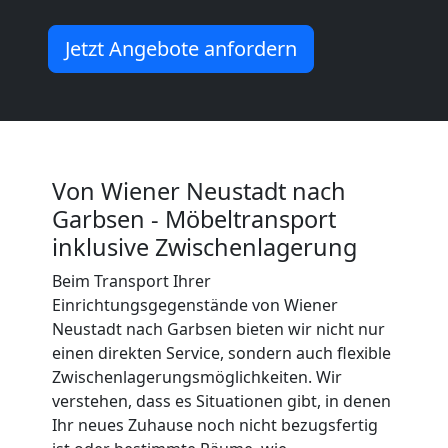
Wiener
Jetzt Angebote anfordern
Neustadt
Küchenumzug
Von Wiener Neustadt nach
Wiener
Garbsen - Möbeltransport
inklusive Zwischenlagerung
Neustadt
Beim Transport Ihrer
Einrichtungsgegenstände von Wiener
Umzug
Neustadt nach Garbsen bieten wir nicht nur
einen direkten Service, sondern auch flexible
Zwischenlagerungsmöglichkeiten. Wir
und
verstehen, dass es Situationen gibt, in denen
Ihr neues Zuhause noch nicht bezugsfertig
Lagerung