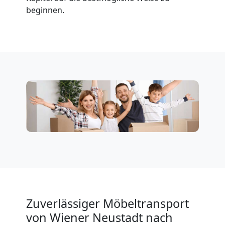
Neustadt
beginnen.
Privatumzug
Wiener
Neustadt
Tresortransport
in
Wiener
Zuverlässiger Möbeltransport
Neustadt
von Wiener Neustadt nach