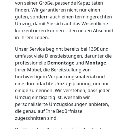
Wiener
von seiner Größe, passende Kapazitäten
finden. Wir garantieren nicht nur einen
guten, sondern auch einen termingerechten
Neustadt
Umzug, damit Sie sich auf das Wesentliche
konzentrieren können – den neuen Abschnitt
in Ihrem Leben.
Möbeltaxi
Unser Service beginnt bereits bei 135€ und
Wiener
umfasst viele Dienstleistungen, darunter die
professionelle
Demontage
und
Montage
Neustadt
Ihrer Möbel, die Bereitstellung von
hochwertigem Verpackungsmaterial und
eine durchdachte Umzugsplanung, um nur
Kleintransport
einige zu nennen. Wir verstehen, dass jeder
Umzug einzigartig ist, weshalb wir
personalisierte Umzugslösungen anbieten,
Wiener
die genau auf Ihre Bedürfnisse
zugeschnitten sind.
Neustadt