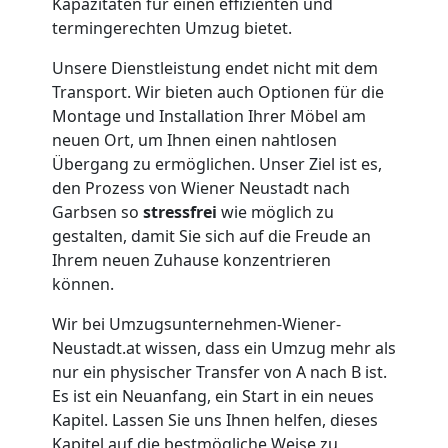
Kapazitäten für einen effizienten und
termingerechten Umzug bietet.
Wiener
Unsere Dienstleistung endet nicht mit dem
Neustadt
Transport. Wir bieten auch Optionen für die
Montage und Installation Ihrer Möbel am
neuen Ort, um Ihnen einen nahtlosen
Übersiedlung
Übergang zu ermöglichen. Unser Ziel ist es,
den Prozess von Wiener Neustadt nach
Garbsen so
stressfrei
wie möglich zu
Wiener
gestalten, damit Sie sich auf die Freude an
Ihrem neuen Zuhause konzentrieren
Neustadt
können.
Wir bei Umzugsunternehmen-Wiener-
Klaviertransport
Neustadt.at wissen, dass ein Umzug mehr als
nur ein physischer Transfer von A nach B ist.
Wiener
Es ist ein Neuanfang, ein Start in ein neues
Kapitel. Lassen Sie uns Ihnen helfen, dieses
Kapitel auf die bestmögliche Weise zu