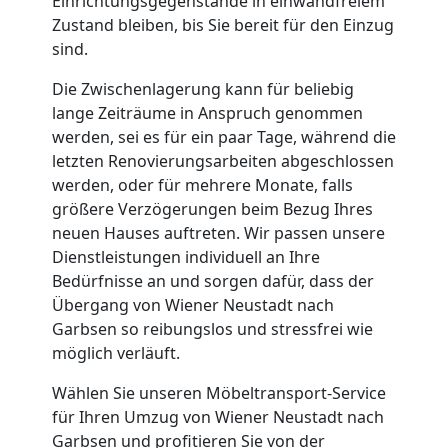
Einrichtungsgegenstände in einwandfreiem
Qualitäts-
Zustand bleiben, bis Sie bereit für den Einzug
sind.
Umzüge
Die Zwischenlagerung kann für beliebig
Wiener
lange Zeiträume in Anspruch genommen
werden, sei es für ein paar Tage, während die
letzten Renovierungsarbeiten abgeschlossen
Neustadt
werden, oder für mehrere Monate, falls
größere Verzögerungen beim Bezug Ihres
neuen Hauses auftreten. Wir passen unsere
Vereinsumzug
Dienstleistungen individuell an Ihre
Bedürfnisse an und sorgen dafür, dass der
Wiener
Übergang von Wiener Neustadt nach
Garbsen so reibungslos und stressfrei wie
Neustadt
möglich verläuft.
Wählen Sie unseren Möbeltransport-Service
Anfrage
für Ihren Umzug von Wiener Neustadt nach
Garbsen und profitieren Sie von der