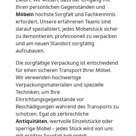
Ihren persönlichen Gegenständen und
Neustadt
Möbeln
höchste Sorgfalt und Fachkenntnis
erfordert. Unsere erfahrenen Teams sind
darauf spezialisiert, jedes Möbelstück sicher
Firmenumzug
zu demontieren, professionell zu verpacken
und am neuen Standort sorgfältig
Wiener
aufzubauen.
Die sorgfältige Verpackung ist entscheidend
Neustadt
für einen sicheren Transport Ihrer Möbel.
Wir verwenden hochwertige
Büroumzug
Verpackungsmaterialien und spezielle
Techniken, um Ihre
Einrichtungsgegenstände vor
Wiener
Beschädigungen während des Transports zu
schützen. Egal ob zerbrechliche
Neustadt
Antiquitäten
, wertvolle Einzelstücke oder
sperrige Möbel – jedes Stück wird von uns
mit größter Sorgfalt behandelt.