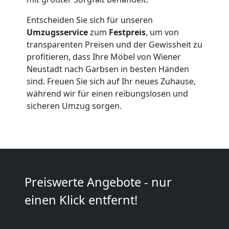
Expressumzug
Entscheiden Sie sich für unseren
Wiener
Umzugsservice
zum
Festpreis
, um von
transparenten Preisen und der Gewissheit zu
profitieren, dass Ihre Möbel von Wiener
Neustadt
Neustadt nach Garbsen in besten Händen
sind. Freuen Sie sich auf Ihr neues Zuhause,
während wir für einen reibungslosen und
Tragehilfe
sicheren Umzug sorgen.
Wiener
Neustadt
Preiswerte Angebote - nur
Kleiner
einen Klick entfernt!
Umzug