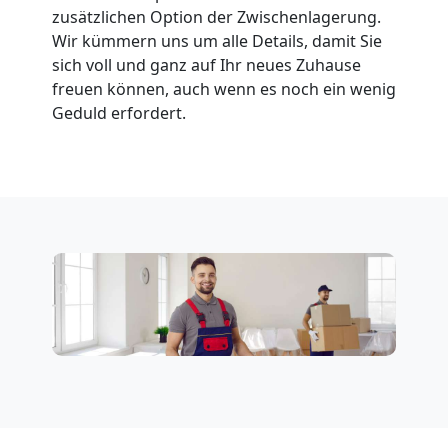
zusätzlichen Option der Zwischenlagerung.
Möbeltransport
Wir kümmern uns um alle Details, damit Sie
sich voll und ganz auf Ihr neues Zuhause
National
freuen können, auch wenn es noch ein wenig
Geduld erfordert.
Möbeltransport
International
Beiladung
National
Beiladung