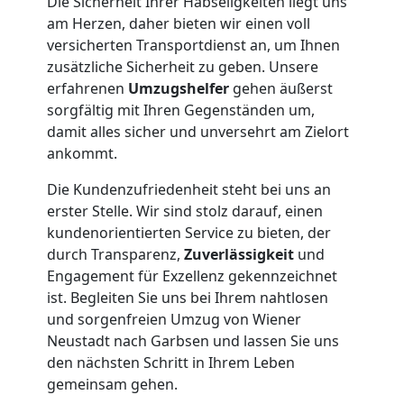
Die Sicherheit Ihrer Habseligkeiten liegt uns
am Herzen, daher bieten wir einen voll
Möbelmontage
versicherten Transportdienst an, um Ihnen
zusätzliche Sicherheit zu geben. Unsere
Wiener
erfahrenen
Umzugshelfer
gehen äußerst
sorgfältig mit Ihren Gegenständen um,
damit alles sicher und unversehrt am Zielort
Neustadt
ankommt.
Die Kundenzufriedenheit steht bei uns an
Möbeltransport
erster Stelle. Wir sind stolz darauf, einen
kundenorientierten Service zu bieten, der
Wiener
durch Transparenz,
Zuverlässigkeit
und
Engagement für Exzellenz gekennzeichnet
Neustadt
ist. Begleiten Sie uns bei Ihrem nahtlosen
und sorgenfreien Umzug von Wiener
Neustadt nach Garbsen und lassen Sie uns
Beiladung
den nächsten Schritt in Ihrem Leben
gemeinsam gehen.