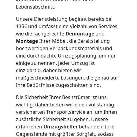
Wiener
Lebensabschnitt.
Neustadt
Unsere Dienstleistung beginnt bereits bei
135€ und umfasst eine Vielzahl von Services,
wie die fachgerechte
Demontage
und
Möbeltaxi
Montage
Ihrer Möbel, die Bereitstellung
hochwertigen Verpackungsmaterials und
eine durchdachte Umzugsplanung, um nur
Wiener
einige zu nennen. Jeder Umzug ist
einzigartig, daher bieten wir
Neustadt
maßgeschneiderte Lösungen, die genau auf
Ihre Bedürfnisse zugeschnitten sind.
Kleintransport
Die Sicherheit Ihrer Besitztümer ist uns
wichtig, daher bieten wir einen vollständig
Wiener
versicherten Transportservice an, um Ihnen
zusätzliche Sicherheit zu geben. Unsere
erfahrenen
Umzugshelfer
behandeln Ihre
Neustadt
Gegenstände mit größter Sorgfalt, sodass