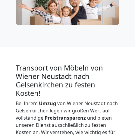
Neustadt
Privatumzug
Wiener
Neustadt
Transport von Möbeln von
Tresortransport
Wiener Neustadt nach
Gelsenkirchen zu festen
in
Kosten!
Bei Ihrem
Umzug
von Wiener Neustadt nach
Wiener
Gelsenkirchen legen wir großen Wert auf
vollständige
Preistransparenz
und bieten
Neustadt
unseren Dienst ausschließlich zu festen
Kosten an. Wir verstehen, wie wichtig es für