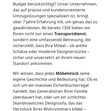
Budget berücksichtigt? Unser Unternehmen,
Mann
das auf präzise und kundenorientierte
Umzugslösungen spezialisiert ist, bringt
+
über 7 Jahre Erfahrung mit, um genau das zu
gewährleisten. Ab bereits 135€ bieten wir
LKW
Ihnen nicht nur einen
Transportdienst
,
sondern eine umfassende Betreuung, die
Wiener
sicherstellt, dass Ihre Möbel – ob antike
Schätze oder moderne Designerstücke –
sicher und unversehrt an ihrem neuen
Neustadt
Standort ankommen.
Wir wissen, dass jedes
Möbelstück
seine
Kunsttransport
eigene Geschichte und Bedeutung hat. Ob es
sich um ein massives Eichenbücherregal
Wiener
handelt, das Generationen Ihrer Familie
überdauert hat, oder um ein schlichtes
Neustadt
Skandinavisches Designsofa, das das
Herzstück Ihres Wohnzimmers bildet –