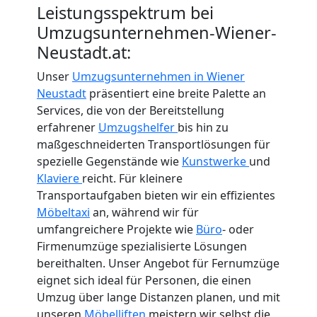
International
Leistungsspektrum bei
Umzugsunternehmen-Wiener-
Neustadt.at:
Internationaler
Unser
Umzugsunternehmen in Wiener
Neustadt
präsentiert eine breite Palette an
Umzug
Services, die von der Bereitstellung
erfahrener
Umzugshelfer
bis hin zu
Nationaler
maßgeschneiderten Transportlösungen für
spezielle Gegenstände wie
Kunstwerke
und
Klaviere
reicht. Für kleinere
Umzug
Transportaufgaben bieten wir ein effizientes
Möbeltaxi
an, während wir für
umfangreichere Projekte wie
Büro
- oder
Firmenumzüge spezialisierte Lösungen
bereithalten. Unser Angebot für Fernumzüge
eignet sich ideal für Personen, die einen
Umzug über lange Distanzen planen, und mit
unseren
Möbelliften
meistern wir selbst die