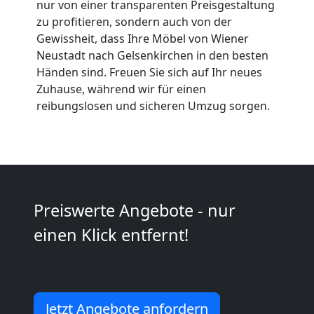
Expressumzug
nur von einer transparenten Preisgestaltung
zu profitieren, sondern auch von der
Gewissheit, dass Ihre Möbel von Wiener
Wiener
Neustadt nach Gelsenkirchen in den besten
Händen sind. Freuen Sie sich auf Ihr neues
Neustadt
Zuhause, während wir für einen
reibungslosen und sicheren Umzug sorgen.
Tragehilfe
Wiener
Neustadt
Preiswerte Angebote - nur
einen Klick entfernt!
Kleiner
Umzug
Jetzt Angebote anfordern