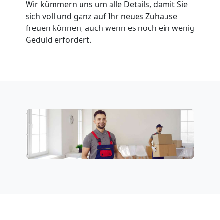
Wir kümmern uns um alle Details, damit Sie
Möbeltransport
sich voll und ganz auf Ihr neues Zuhause
freuen können, auch wenn es noch ein wenig
Geduld erfordert.
National
Möbeltransport
International
Beiladung
National
Beiladung