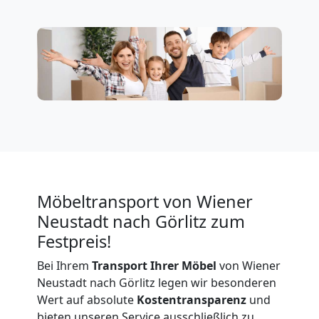
Privatumzug
Wiener
Neustadt
Tresortransport
Möbeltransport von Wiener
in
Neustadt nach Görlitz zum
Festpreis!
Wiener
Bei Ihrem
Transport Ihrer Möbel
von Wiener
Neustadt
Neustadt nach Görlitz legen wir besonderen
Wert auf absolute
Kostentransparenz
und
bieten unseren Service ausschließlich zu