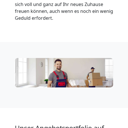
sich voll und ganz auf Ihr neues Zuhause
Möbeltransport
freuen können, auch wenn es noch ein wenig
Geduld erfordert.
National
Möbeltransport
International
Beiladung
National
Beiladung
Unser Angebotsportfolio auf