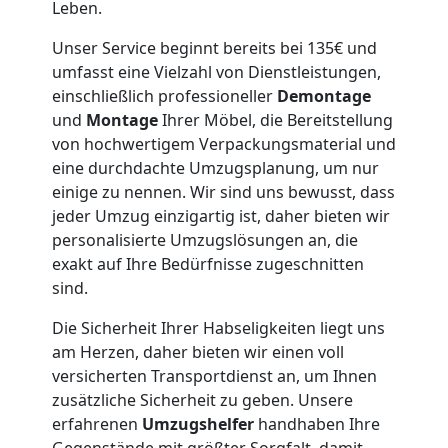
Wiener
Leben.
Unser Service beginnt bereits bei 135€ und
Neustadt
umfasst eine Vielzahl von Dienstleistungen,
einschließlich professioneller
Demontage
und
Montage
Ihrer Möbel, die Bereitstellung
Möbeltaxi
von hochwertigem Verpackungsmaterial und
eine durchdachte Umzugsplanung, um nur
Wiener
einige zu nennen. Wir sind uns bewusst, dass
jeder Umzug einzigartig ist, daher bieten wir
Neustadt
personalisierte Umzugslösungen an, die
exakt auf Ihre Bedürfnisse zugeschnitten
sind.
Kleintransport
Die Sicherheit Ihrer Habseligkeiten liegt uns
am Herzen, daher bieten wir einen voll
Wiener
versicherten Transportdienst an, um Ihnen
zusätzliche Sicherheit zu geben. Unsere
Neustadt
erfahrenen
Umzugshelfer
handhaben Ihre
Gegenstände mit größter Sorgfalt, damit