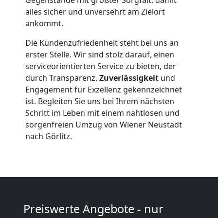
alles sicher und unversehrt am Zielort
Möbelmontage
ankommt.
Wiener
Die Kundenzufriedenheit steht bei uns an
erster Stelle. Wir sind stolz darauf, einen
serviceorientierten Service zu bieten, der
Neustadt
durch Transparenz,
Zuverlässigkeit
und
Engagement für Exzellenz gekennzeichnet
Möbeltransport
ist. Begleiten Sie uns bei Ihrem nächsten
Schritt im Leben mit einem nahtlosen und
sorgenfreien Umzug von Wiener Neustadt
Wiener
nach Görlitz.
Neustadt
Beiladung
Preiswerte Angebote - nur