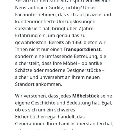
Service für den Möbeltransport von Wiener
Mann
Neustadt nach Görlitz, richtig? Unser
Fachunternehmen, das sich auf präzise und
+
kundenorientierte Umzugslösungen
spezialisiert hat, bringt über 7 Jahre
LKW
Erfahrung ein, um genau das zu
gewährleisten. Bereits ab 135€ bieten wir
Wiener
Ihnen nicht nur einen
Transportdienst
,
sondern eine umfassende Betreuung, die
sicherstellt, dass Ihre Möbel – ob antike
Neustadt
Schätze oder moderne Designerstücke –
sicher und unversehrt an ihrem neuen
Standort ankommen.
Kunsttransport
Wir verstehen, dass jedes
Möbelstück
seine
Wiener
eigene Geschichte und Bedeutung hat. Egal,
ob es sich um ein schweres
Neustadt
Eichenbücherregal handelt, das
Generationen Ihrer Familie überstanden hat,