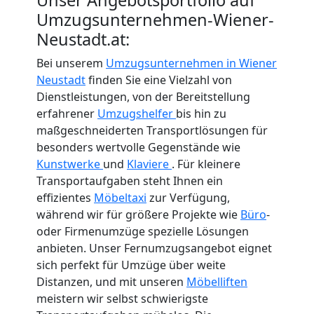
International
Umzugsunternehmen-Wiener-
Neustadt.at:
Internationaler
Bei unserem
Umzugsunternehmen in Wiener
Neustadt
finden Sie eine Vielzahl von
Umzug
Dienstleistungen, von der Bereitstellung
erfahrener
Umzugshelfer
bis hin zu
maßgeschneiderten Transportlösungen für
Nationaler
besonders wertvolle Gegenstände wie
Kunstwerke
und
Klaviere
. Für kleinere
Umzug
Transportaufgaben steht Ihnen ein
effizientes
Möbeltaxi
zur Verfügung,
während wir für größere Projekte wie
Büro
-
oder Firmenumzüge spezielle Lösungen
anbieten. Unser Fernumzugsangebot eignet
sich perfekt für Umzüge über weite
Distanzen, und mit unseren
Möbelliften
meistern wir selbst schwierigste