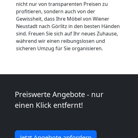
Expressumzug
nicht nur von transparenten Preisen zu
profitieren, sondern auch von der
Wiener
Gewissheit, dass Ihre Möbel von Wiener
Neustadt nach Görlitz in den besten Händen
Neustadt
sind. Freuen Sie sich auf Ihr neues Zuhause,
während wir einen reibungslosen und
sicheren Umzug für Sie organisieren.
Tragehilfe
Wiener
Neustadt
Preiswerte Angebote - nur
einen Klick entfernt!
Kleiner
Umzug
Jetzt Angebote anfordern