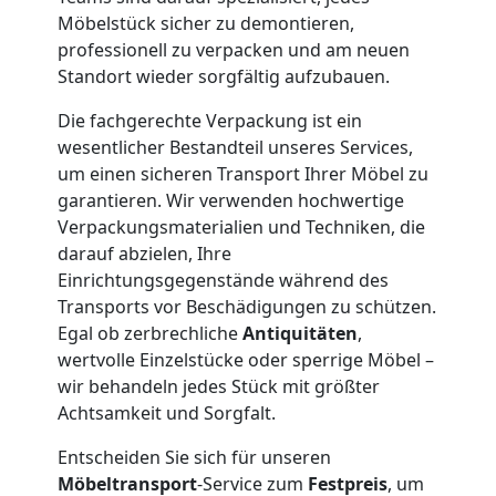
Neustadt
Möbelstück sicher zu demontieren,
professionell zu verpacken und am neuen
Standort wieder sorgfältig aufzubauen.
Firmenumzug
Die fachgerechte Verpackung ist ein
wesentlicher Bestandteil unseres Services,
Wiener
um einen sicheren Transport Ihrer Möbel zu
garantieren. Wir verwenden hochwertige
Neustadt
Verpackungsmaterialien und Techniken, die
darauf abzielen, Ihre
Einrichtungsgegenstände während des
Büroumzug
Transports vor Beschädigungen zu schützen.
Egal ob zerbrechliche
Antiquitäten
,
Wiener
wertvolle Einzelstücke oder sperrige Möbel –
wir behandeln jedes Stück mit größter
Achtsamkeit und Sorgfalt.
Neustadt
Entscheiden Sie sich für unseren
Möbeltransport
-Service zum
Festpreis
, um