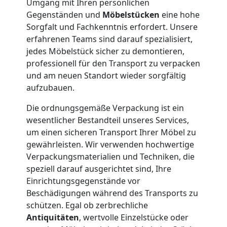
Wiener
Umgang mit Ihren persönlichen
Gegenständen und
Möbelstücken
eine hohe
Neustadt
Sorgfalt und Fachkenntnis erfordert. Unsere
erfahrenen Teams sind darauf spezialisiert,
jedes Möbelstück sicher zu demontieren,
Firmenumzug
professionell für den Transport zu verpacken
und am neuen Standort wieder sorgfältig
aufzubauen.
Wiener
Die ordnungsgemäße Verpackung ist ein
Neustadt
wesentlicher Bestandteil unseres Services,
um einen sicheren Transport Ihrer Möbel zu
gewährleisten. Wir verwenden hochwertige
Büroumzug
Verpackungsmaterialien und Techniken, die
speziell darauf ausgerichtet sind, Ihre
Wiener
Einrichtungsgegenstände vor
Beschädigungen während des Transports zu
schützen. Egal ob zerbrechliche
Neustadt
Antiquitäten
, wertvolle Einzelstücke oder