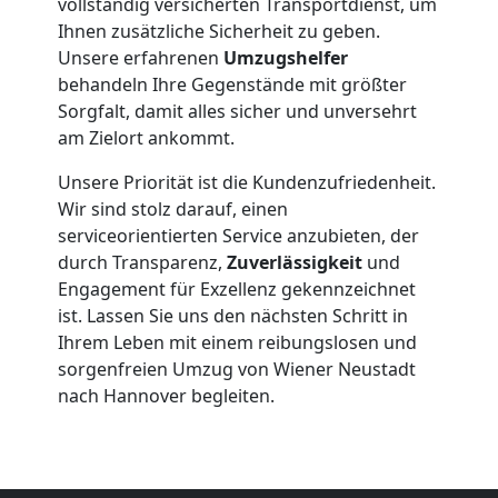
Neustadt
vollständig versicherten Transportdienst, um
Ihnen zusätzliche Sicherheit zu geben.
Unsere erfahrenen
Umzugshelfer
Möbelmontage
behandeln Ihre Gegenstände mit größter
Sorgfalt, damit alles sicher und unversehrt
Wiener
am Zielort ankommt.
Unsere Priorität ist die Kundenzufriedenheit.
Neustadt
Wir sind stolz darauf, einen
serviceorientierten Service anzubieten, der
durch Transparenz,
Zuverlässigkeit
und
Möbeltransport
Engagement für Exzellenz gekennzeichnet
ist. Lassen Sie uns den nächsten Schritt in
Wiener
Ihrem Leben mit einem reibungslosen und
sorgenfreien Umzug von Wiener Neustadt
Neustadt
nach Hannover begleiten.
Beiladung