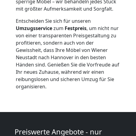
sperrige Möbel – wir behandeln jedes Stück
Expressumzug
mit größter Aufmerksamkeit und Sorgfalt.
Entscheiden Sie sich für unseren
Wiener
Umzugsservice
zum
Festpreis
, um nicht nur
von einer transparenten Preisgestaltung zu
Neustadt
profitieren, sondern auch von der
Gewissheit, dass Ihre Möbel von Wiener
Neustadt nach Hannover in den besten
Tragehilfe
Händen sind. Genießen Sie die Vorfreude auf
Ihr neues Zuhause, während wir einen
Wiener
reibungslosen und sicheren Umzug für Sie
organisieren.
Neustadt
Kleiner
Preiswerte Angebote - nur