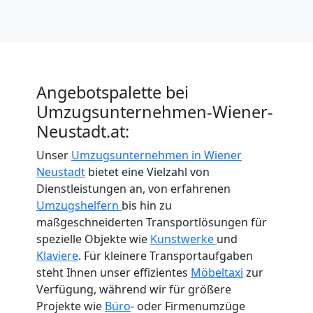
International
Internationaler
Angebotspalette bei
Umzugsunternehmen-Wiener-
Umzug
Neustadt.at:
Unser
Umzugsunternehmen in Wiener
Nationaler
Neustadt
bietet eine Vielzahl von
Dienstleistungen an, von erfahrenen
Umzug
Umzugshelfern
bis hin zu
maßgeschneiderten Transportlösungen für
spezielle Objekte wie
Kunstwerke
und
Klaviere
. Für kleinere Transportaufgaben
steht Ihnen unser effizientes
Möbeltaxi
zur
Verfügung, während wir für größere
Projekte wie
Büro
- oder Firmenumzüge