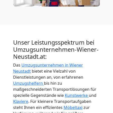
International
Internationaler
Umzug
Unser Leistungsspektrum bei
Umzugsunternehmen-Wiener-
Neustadt.at:
Nationaler
Das
Umzugsunternehmen in Wiener
Umzug
Neustadt
bietet eine Vielzahl von
Dienstleistungen an, von erfahrenen
Umzugshelfern
bis hin zu
maßgeschneiderten Transportlösungen für
spezielle Gegenstände wie
Kunstwerke
und
Klaviere
. Für kleinere Transportaufgaben
steht Ihnen ein effizientes
Möbeltaxi
zur