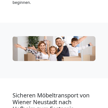
beginnen.
Neustadt
Privatumzug
Wiener
Neustadt
Tresortransport
in
Wiener
Sicheren Möbeltransport von
Wiener Neustadt nach
Neustadt