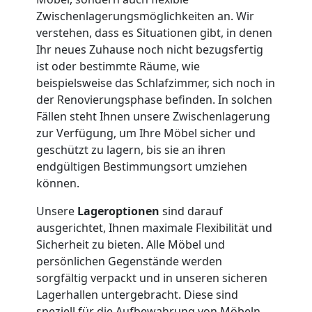
Lagerung
Zwischenlagerungsmöglichkeiten an. Wir
verstehen, dass es Situationen gibt, in denen
Wiener
Ihr neues Zuhause noch nicht bezugsfertig
ist oder bestimmte Räume, wie
Neustadt
beispielsweise das Schlafzimmer, sich noch in
der Renovierungsphase befinden. In solchen
Fällen steht Ihnen unsere Zwischenlagerung
Full-
zur Verfügung, um Ihre Möbel sicher und
geschützt zu lagern, bis sie an ihren
Service-
endgültigen Bestimmungsort umziehen
können.
Umzug
Unsere
Lageroptionen
sind darauf
ausgerichtet, Ihnen maximale Flexibilität und
Wiener
Sicherheit zu bieten. Alle Möbel und
persönlichen Gegenstände werden
Neustadt
sorgfältig verpackt und in unseren sicheren
Lagerhallen untergebracht. Diese sind
speziell für die Aufbewahrung von Möbeln