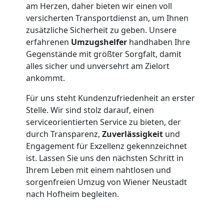
Neustadt
am Herzen, daher bieten wir einen voll
versicherten Transportdienst an, um Ihnen
Möbelmontage
zusätzliche Sicherheit zu geben. Unsere
erfahrenen
Umzugshelfer
handhaben Ihre
Gegenstände mit größter Sorgfalt, damit
Wiener
alles sicher und unversehrt am Zielort
ankommt.
Neustadt
Für uns steht Kundenzufriedenheit an erster
Stelle. Wir sind stolz darauf, einen
Möbeltransport
serviceorientierten Service zu bieten, der
durch Transparenz,
Zuverlässigkeit
und
Wiener
Engagement für Exzellenz gekennzeichnet
ist. Lassen Sie uns den nächsten Schritt in
Ihrem Leben mit einem nahtlosen und
Neustadt
sorgenfreien Umzug von Wiener Neustadt
nach Hofheim begleiten.
Beiladung