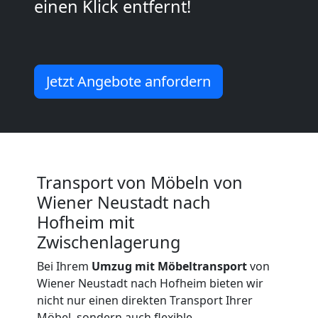
Umzug
einen Klick entfernt!
Wiener
Neustadt
Jetzt Angebote anfordern
Küchenumzug
Wiener
Transport von Möbeln von
Neustadt
Wiener Neustadt nach
Hofheim mit
Zwischenlagerung
Umzug
Bei Ihrem
Umzug mit Möbeltransport
von
und
Wiener Neustadt nach Hofheim bieten wir
nicht nur einen direkten Transport Ihrer
Möbel, sondern auch flexible