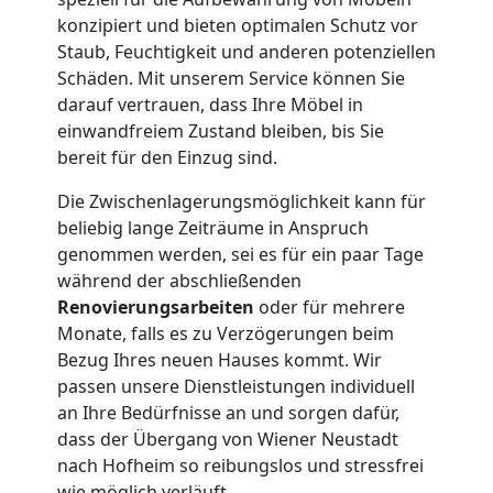
Qualitäts-
konzipiert und bieten optimalen Schutz vor
Staub, Feuchtigkeit und anderen potenziellen
Schäden. Mit unserem Service können Sie
Umzüge
darauf vertrauen, dass Ihre Möbel in
einwandfreiem Zustand bleiben, bis Sie
Wiener
bereit für den Einzug sind.
Neustadt
Die Zwischenlagerungsmöglichkeit kann für
beliebig lange Zeiträume in Anspruch
genommen werden, sei es für ein paar Tage
Vereinsumzug
während der abschließenden
Renovierungsarbeiten
oder für mehrere
Monate, falls es zu Verzögerungen beim
Wiener
Bezug Ihres neuen Hauses kommt. Wir
passen unsere Dienstleistungen individuell
Neustadt
an Ihre Bedürfnisse an und sorgen dafür,
dass der Übergang von Wiener Neustadt
nach Hofheim so reibungslos und stressfrei
Anfrage
wie möglich verläuft.