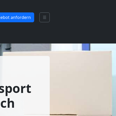
ebot anfordern
☰
sport
ach