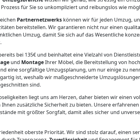
en Prozess für Sie so unkompliziert und reibungslos wie mögl
reichen
Partnernetzwerks
können wir für jeden Umzug, un
äten bereitstellen. Wir garantieren nicht nur einen qualit
ktlichen Umzug, damit Sie sich auf das Wesentliche konze
.
ereits bei 135€ und beinhaltet eine Vielzahl von Dienstleist
age
und
Montage
Ihrer Möbel, die Bereitstellung von ho
nd eine sorgfältige Umzugsplanung, um nur einige zu nenn
igartig ist, weshalb wir maßgeschneiderte Umzugslösungen
ugeschnitten sind.
bseligkeiten liegt uns am Herzen, daher bieten wir einen vol
 Ihnen zusätzliche Sicherheit zu bieten. Unsere erfahrene
ände mit größter Sorgfalt, damit alles sicher und unverse
edenheit oberste Priorität. Wir sind stolz darauf, einen ser
r durch Transparenz,
Zuverlässigkeit
und Engagement für E