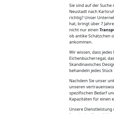
LKW
Sie sind auf der Such
Neustadt nach Karlsruh
Wiener
richtig? Unser Unterne
hat, bringt über 7 Jah
Neustadt
nicht nur einen
Transp
ob antike Schätzchen 
ankommen.
Kunsttransport
Wir wissen, dass jedes
Eichenbücherregal, das
Wiener
Skandinavisches Desig
behandeln jedes Stück 
Neustadt
Nachdem Sie unser unk
unseren vertrauenswü
Umzug
spezifischen Bedarf un
Kapazitäten für einen 
Wiener
Unsere Dienstleistung 