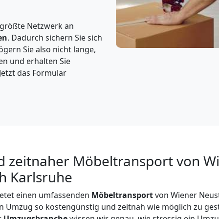
 größte Netzwerk an
en
. Dadurch sichern Sie sich
gern Sie also nicht lange,
en und erhalten Sie
Jetzt das Formular
d zeitnaher Möbeltransport von W
h Karlsruhe
etet einen umfassenden
Möbeltransport
von Wiener Neust
ren Umzug so kostengünstig und zeitnah wie möglich zu gest
r
Umzugsbranche
wissen wir genau, wie stressig ein Umzu