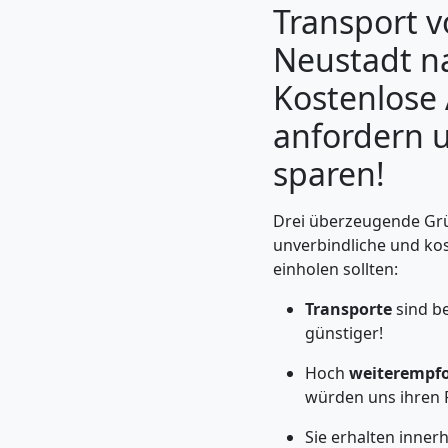
Transport 
Neustadt na
Kostenlose
anfordern 
sparen!
Drei überzeugende Grü
unverbindliche und ko
einholen sollten:
Umzugshelfer
Transporte
sind be
Wiener
günstiger!
Hoch
weiterempf
Neustadt
würden uns ihren 
Sie erhalten inner