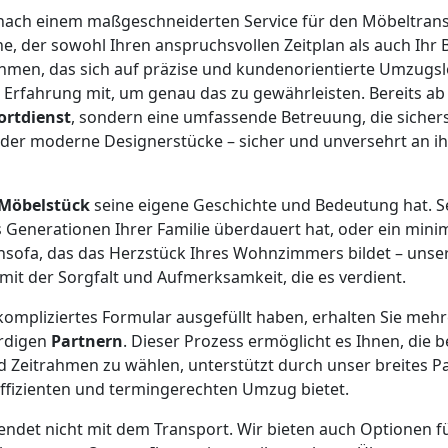
e nach einem maßgeschneiderten Service für den Möbeltran
e, der sowohl Ihren anspruchsvollen Zeitplan als auch Ihr 
hmen, das sich auf präzise und kundenorientierte Umzugsl
re Erfahrung mit, um genau das zu gewährleisten. Bereits ab
ortdienst
, sondern eine umfassende Betreuung, die sicherst
oder moderne Designerstücke – sicher und unversehrt an 
Möbelstück
seine eigene Geschichte und Bedeutung hat. S
 Generationen Ihrer Familie überdauert hat, oder ein minim
nsofa, das das Herzstück Ihres Wohnzimmers bildet – unse
mit der Sorgfalt und Aufmerksamkeit, die es verdient.
ompliziertes Formular ausgefüllt haben, erhalten Sie meh
rdigen
Partnern
. Dieser Prozess ermöglicht es Ihnen, die b
d Zeitrahmen zu wählen, unterstützt durch unser breites P
effizienten und termingerechten Umzug bietet.
endet nicht mit dem Transport. Wir bieten auch Optionen 