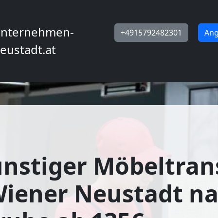
nternehmen-
+4915792482301
Ang
eustadt.at
nstiger Möbeltran
Wiener Neustadt n