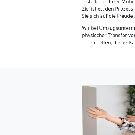
Installation Ihrer Mö
Neustadt
Ziel ist es, den Proze
Sie sich auf die Freud
3
Wir bei Umzugsunterne
physischer Transfer von 
Mann
Ihnen helfen, dieses K
+
LKW
Möbellift
Wiener
Neustadt