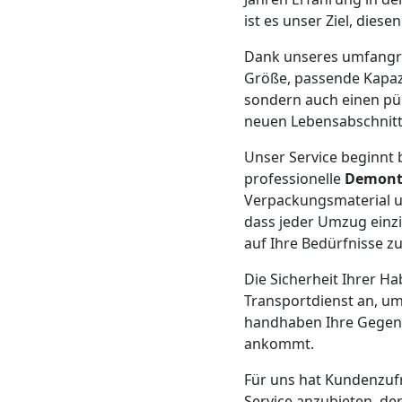
Neustadt
ist es unser Ziel, dies
Dank unseres umfang
Größe, passende Kapazit
Möbeltransport
sondern auch einen pün
neuen Lebensabschnitt
Wiener
Unser Service beginnt b
Neustadt
professionelle
Demont
Verpackungsmaterial u
dass jeder Umzug einz
Beiladung
auf Ihre Bedürfnisse z
Die Sicherheit Ihrer Ha
Wiener
Transportdienst an, um
handhaben Ihre Gegenst
Neustadt
ankommt.
Für uns hat Kundenzufri
Service anzubieten, de