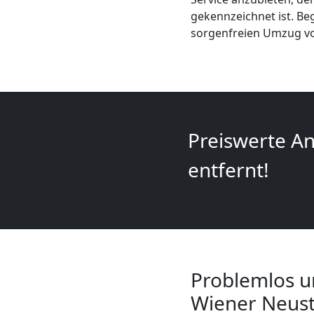
Mini
gekennzeichnet ist. Be
sorgenfreien Umzug vo
Umzug
Wiener
Neustadt
Preiswerte An
Umzug
entfernt!
2
Mann
Problemlos u
+
Wiener Neust