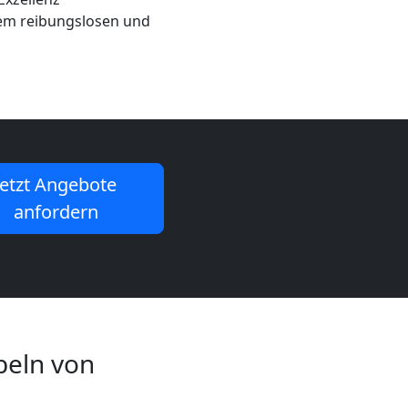
nem reibungslosen und
Jetzt Angebote
anfordern
beln von