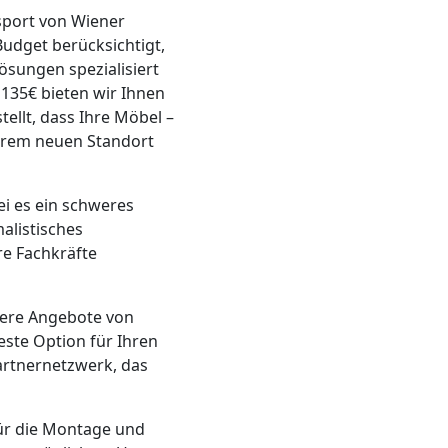
sport von Wiener
Budget berücksichtigt,
ösungen spezialisiert
 135€ bieten wir Ihnen
ellt, dass Ihre Möbel –
ihrem neuen Standort
ei es ein schweres
alistisches
re Fachkräfte
rere Angebote von
este Option für Ihren
artnernetzwerk, das
für die Montage und