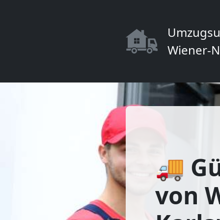
Umzugsu
Wiener-N
🚚 Gü
von 