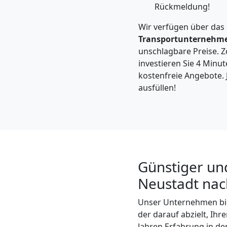
Möbeltaxi
Rückmeldung!
Wir verfügen über das
Wiener
Transportunternehm
unschlagbare Preise. Zö
Neustadt
investieren Sie 4 Minut
kostenfreie Angebote. 
ausfüllen!
Kleintransport
Wiener
Neustadt
Günstiger un
Neustadt nac
Möbelmontage
Unser Unternehmen bi
Wiener
der darauf abzielt, Ih
Jahren Erfahrung in de