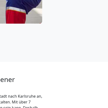
iener
adt nach Karlsruhe an,
alten. Mit über 7
g sein kann. Deshalb