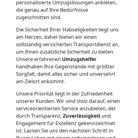
personalisierte Umzugslösungen anbieten,
die genau auf Ihre Bedürfnisse
Möbelmontage
zugeschnitten sind.
Die Sicherheit Ihrer Habseligkeiten liegt uns
Wiener
am Herzen, daher bieten wir einen
vollständig versicherten Transportdienst an,
Neustadt
um Ihnen zusätzliche Sicherheit zu bieten.
Unsere erfahrenen
Umzugshelfer
handhaben Ihre Gegenstände mit größter
Möbeltransport
Sorgfalt, damit alles sicher und unversehrt
am Zielort ankommt.
Wiener
Unsere Priorität liegt in der Zufriedenheit
unserer Kunden. Wir sind stolz darauf, einen
Neustadt
serviceorientierten Service anzubieten, der
durch Transparenz,
Zuverlässigkeit
und
Engagement für Exzellenz gekennzeichnet
Beiladung
ist. Lassen Sie uns den nächsten Schritt in
Ihrem Leben mit einem reibungslosen und