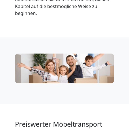
Neustadt
Kapitel auf die bestmögliche Weise zu
beginnen.
Privatumzug
Wiener
Neustadt
Tresortransport
in
Wiener
Neustadt
Preiswerter Möbeltransport