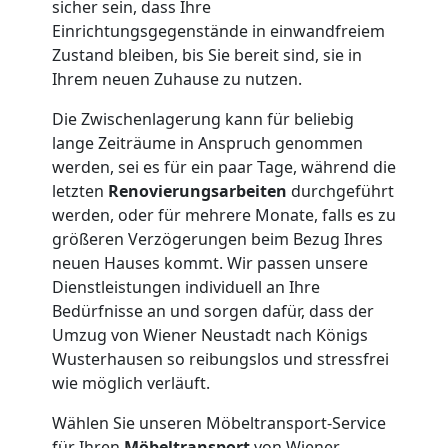
sicher sein, dass Ihre
Qualitäts-
Einrichtungsgegenstände in einwandfreiem
Zustand bleiben, bis Sie bereit sind, sie in
Umzüge
Ihrem neuen Zuhause zu nutzen.
Die Zwischenlagerung kann für beliebig
Wiener
lange Zeiträume in Anspruch genommen
werden, sei es für ein paar Tage, während die
Neustadt
letzten
Renovierungsarbeiten
durchgeführt
werden, oder für mehrere Monate, falls es zu
größeren Verzögerungen beim Bezug Ihres
Vereinsumzug
neuen Hauses kommt. Wir passen unsere
Dienstleistungen individuell an Ihre
Wiener
Bedürfnisse an und sorgen dafür, dass der
Umzug von Wiener Neustadt nach Königs
Neustadt
Wusterhausen so reibungslos und stressfrei
wie möglich verläuft.
Wählen Sie unseren Möbeltransport-Service
Anfrage
für Ihren
Möbeltransport
von Wiener