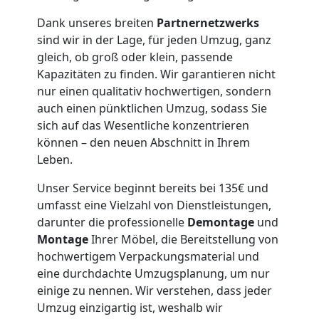
Wiener
Dank unseres breiten
Partnernetzwerks
sind wir in der Lage, für jeden Umzug, ganz
Neustadt
gleich, ob groß oder klein, passende
Kapazitäten zu finden. Wir garantieren nicht
nur einen qualitativ hochwertigen, sondern
Möbeltaxi
auch einen pünktlichen Umzug, sodass Sie
sich auf das Wesentliche konzentrieren
können – den neuen Abschnitt in Ihrem
Wiener
Leben.
Neustadt
Unser Service beginnt bereits bei 135€ und
umfasst eine Vielzahl von Dienstleistungen,
darunter die professionelle
Demontage
und
Kleintransport
Montage
Ihrer Möbel, die Bereitstellung von
hochwertigem Verpackungsmaterial und
Wiener
eine durchdachte Umzugsplanung, um nur
einige zu nennen. Wir verstehen, dass jeder
Umzug einzigartig ist, weshalb wir
Neustadt