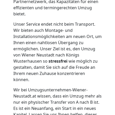
Möbellift
Partnernetzwerk, das Kapazitäten für einen
effizienten und termingerechten Umzug
Wiener
bietet.
Unser Service endet nicht beim Transport.
Neustadt
Wir bieten auch Montage- und
Installationsmöglichkeiten am neuen Ort, um
Ihnen einen nahtlosen Übergang zu
Übersiedlung
ermöglichen. Unser Ziel ist es, den Umzug
von Wiener Neustadt nach Königs
Wiener
Wusterhausen so
stressfrei
wie möglich zu
gestalten, damit Sie sich auf die Freude an
Neustadt
Ihrem neuen Zuhause konzentrieren
können.
Wir bei Umzugsunternehmen-Wiener-
Klaviertransport
Neustadt.at wissen, dass ein Umzug mehr als
nur ein physischer Transfer von A nach B ist.
Wiener
Es ist ein Neuanfang, ein Start in ein neues
Kapitel. Lassen Sie uns Ihnen helfen, dieses