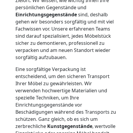
Wiener
Zielort. Wir wissen, wie wichtig Ihnen Ihre
persönlichen Gegenstände und
Neustadt
Einrichtungsgegenstände
sind, deshalb
gehen wir besonders sorgfältig und mit viel
Fachwissen vor. Unsere erfahrenen Teams
Firmenumzug
sind darauf spezialisiert, jedes Möbelstück
sicher zu demontieren, professionell zu
Wiener
verpacken und am neuen Standort wieder
sorgfältig aufzubauen.
Neustadt
Eine sorgfältige Verpackung ist
entscheidend, um den sicheren Transport
Ihrer Möbel zu gewährleisten. Wir
Büroumzug
verwenden hochwertige Materialien und
spezielle Techniken, um Ihre
Wiener
Einrichtungsgegenstände vor
Beschädigungen während des Transports zu
Neustadt
schützen. Ganz gleich, ob es sich um
zerbrechliche
Kunstgegenstände
, wertvolle