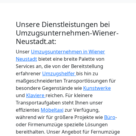
International
Unsere Dienstleistungen bei
Internationaler
Umzugsunternehmen-Wiener-
Neustadt.at:
Umzug
Unser
Umzugsunternehmen in Wiener
Neustadt
bietet eine breite Palette von
Services an, die von der Bereitstellung
Nationaler
erfahrener
Umzugshelfer
bis hin zu
maßgeschneiderten Transportlösungen für
Umzug
besondere Gegenstände wie
Kunstwerke
und
Klaviere
reichen. Für kleinere
Transportaufgaben steht Ihnen unser
effizientes
Möbeltaxi
zur Verfügung,
während wir für größere Projekte wie
Büro
-
oder Firmenumzüge spezielle Lösungen
bereithalten. Unser Angebot für Fernumzüge