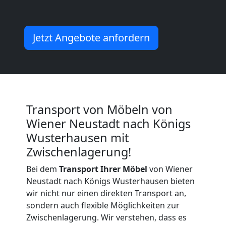
Wiener
Jetzt Angebote anfordern
Neustadt
Küchenumzug
Transport von Möbeln von
Wiener
Wiener Neustadt nach Königs
Wusterhausen mit
Neustadt
Zwischenlagerung!
Bei dem
Transport Ihrer Möbel
von Wiener
Umzug
Neustadt nach Königs Wusterhausen bieten
wir nicht nur einen direkten Transport an,
und
sondern auch flexible Möglichkeiten zur
Zwischenlagerung. Wir verstehen, dass es