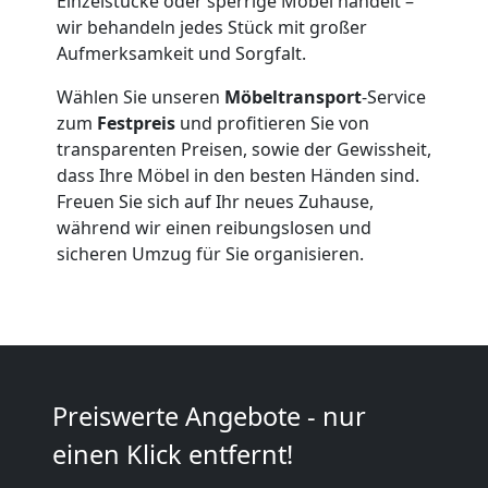
Einzelstücke oder sperrige Möbel handelt –
Expressumzug
wir behandeln jedes Stück mit großer
Aufmerksamkeit und Sorgfalt.
Wiener
Wählen Sie unseren
Möbeltransport
-Service
zum
Festpreis
und profitieren Sie von
Neustadt
transparenten Preisen, sowie der Gewissheit,
dass Ihre Möbel in den besten Händen sind.
Freuen Sie sich auf Ihr neues Zuhause,
Tragehilfe
während wir einen reibungslosen und
sicheren Umzug für Sie organisieren.
Wiener
Neustadt
Preiswerte Angebote - nur
Kleiner
einen Klick entfernt!
Umzug