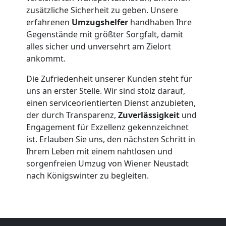
zusätzliche Sicherheit zu geben. Unsere
Möbelmontage
erfahrenen
Umzugshelfer
handhaben Ihre
Gegenstände mit größter Sorgfalt, damit
alles sicher und unversehrt am Zielort
Wiener
ankommt.
Neustadt
Die Zufriedenheit unserer Kunden steht für
uns an erster Stelle. Wir sind stolz darauf,
einen serviceorientierten Dienst anzubieten,
Möbeltransport
der durch Transparenz,
Zuverlässigkeit
und
Engagement für Exzellenz gekennzeichnet
Wiener
ist. Erlauben Sie uns, den nächsten Schritt in
Ihrem Leben mit einem nahtlosen und
sorgenfreien Umzug von Wiener Neustadt
Neustadt
nach Königswinter zu begleiten.
Beiladung