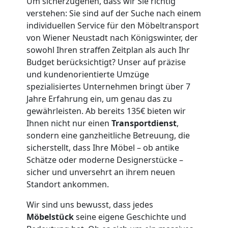
Um sicherzugehen, dass wir Sie richtig
Mann
verstehen: Sie sind auf der Suche nach einem
individuellen Service für den Möbeltransport
von Wiener Neustadt nach Königswinter, der
+
sowohl Ihren straffen Zeitplan als auch Ihr
Budget berücksichtigt? Unser auf präzise
LKW
und kundenorientierte Umzüge
spezialisiertes Unternehmen bringt über 7
Wiener
Jahre Erfahrung ein, um genau das zu
gewährleisten. Ab bereits 135€ bieten wir
Neustadt
Ihnen nicht nur einen
Transportdienst
,
sondern eine ganzheitliche Betreuung, die
sicherstellt, dass Ihre Möbel – ob antike
Kunsttransport
Schätze oder moderne Designerstücke –
sicher und unversehrt an ihrem neuen
Wiener
Standort ankommen.
Wir sind uns bewusst, dass jedes
Neustadt
Möbelstück
seine eigene Geschichte und