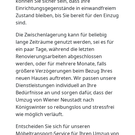
Qualitäts-
können Sie sicher sein, dass Ihre
Einrichtungsgegenstände in einwandfreiem
Zustand bleiben, bis Sie bereit für den Einzug
Umzüge
sind.
Wiener
Die Zwischenlagerung kann für beliebig
lange Zeiträume genutzt werden, sei es für
ein paar Tage, während die letzten
Neustadt
Renovierungsarbeiten abgeschlossen
werden, oder für mehrere Monate, falls
Vereinsumzug
größere Verzögerungen beim Bezug Ihres
neuen Hauses auftreten. Wir passen unsere
Dienstleistungen individuell an Ihre
Wiener
Bedürfnisse an und sorgen dafür, dass der
Umzug von Wiener Neustadt nach
Neustadt
Königswinter so reibungslos und stressfrei
wie möglich verläuft.
Anfrage
Entscheiden Sie sich für unseren
Möbeltransport-Service für Ihren Umzug von