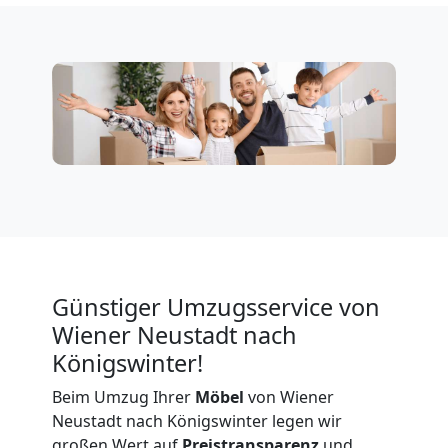
Neustadt
Privatumzug
Wiener
Neustadt
Tresortransport
in
Günstiger Umzugsservice von
Wiener Neustadt nach
Wiener
Königswinter!
Beim Umzug Ihrer
Möbel
von Wiener
Neustadt
Neustadt nach Königswinter legen wir
großen Wert auf
Preistransparenz
und