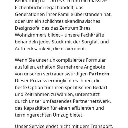
Bedeutung hat. Ob es sich um ein massives
Eichenbücherregal handelt, das
Umzug
Generationen Ihrer Familie überstanden hat,
oder um ein schlichtes skandinavisches
Wiener
Designsofa, das das Zentrum Ihres
Wohnzimmers bildet – unsere Fachkräfte
Neustadt
behandeln jedes Stück mit der Sorgfalt und
Aufmerksamkeit, die es verdient.
3
Wenn Sie unser unkompliziertes Formular
ausfüllen, erhalten Sie mehrere Angebote
Mann
von unseren vertrauenswürdigen
Partnern
.
Dieser Prozess ermöglicht es Ihnen, die
beste Option für Ihren spezifischen Bedarf
+
und Zeitrahmen zu wählen, unterstützt
durch unser umfassendes Partnernetzwerk,
LKW
das Kapazitäten für einen effizienten und
termingerechten Umzug bietet.
Möbellift
Unser Service endet nicht mit dem Transport.