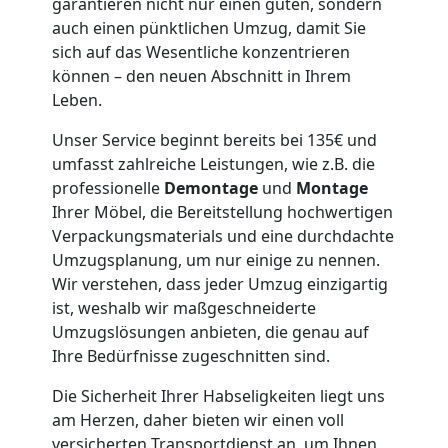
garantieren nicht nur einen guten, sondern
Wiener
auch einen pünktlichen Umzug, damit Sie
sich auf das Wesentliche konzentrieren
Neustadt
können – den neuen Abschnitt in Ihrem
Leben.
Möbeltaxi
Unser Service beginnt bereits bei 135€ und
umfasst zahlreiche Leistungen, wie z.B. die
professionelle
Demontage
und
Montage
Wiener
Ihrer Möbel, die Bereitstellung hochwertigen
Verpackungsmaterials und eine durchdachte
Neustadt
Umzugsplanung, um nur einige zu nennen.
Wir verstehen, dass jeder Umzug einzigartig
ist, weshalb wir maßgeschneiderte
Kleintransport
Umzugslösungen anbieten, die genau auf
Ihre Bedürfnisse zugeschnitten sind.
Wiener
Die Sicherheit Ihrer Habseligkeiten liegt uns
am Herzen, daher bieten wir einen voll
Neustadt
versicherten Transportdienst an, um Ihnen