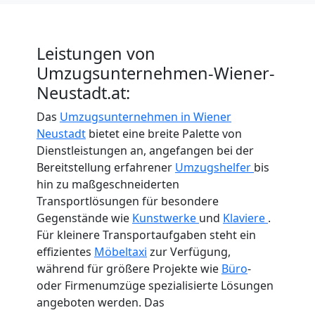
International
Leistungen von
Internationaler
Umzugsunternehmen-Wiener-
Neustadt.at:
Umzug
Das
Umzugsunternehmen in Wiener
Neustadt
bietet eine breite Palette von
Nationaler
Dienstleistungen an, angefangen bei der
Bereitstellung erfahrener
Umzugshelfer
bis
Umzug
hin zu maßgeschneiderten
Transportlösungen für besondere
Gegenstände wie
Kunstwerke
und
Klaviere
.
Für kleinere Transportaufgaben steht ein
effizientes
Möbeltaxi
zur Verfügung,
während für größere Projekte wie
Büro
-
oder Firmenumzüge spezialisierte Lösungen
angeboten werden. Das