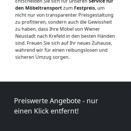
Entscheiden Sie sich für unseren
Service für
Expressumzug
den Möbeltransport
zum
Festpreis
, um
nicht nur von transparenter Preisgestaltung
Wiener
zu profitieren, sondern auch die Gewissheit
zu haben, dass Ihre Möbel von Wiener
Neustadt
Neustadt nach Krefeld in den besten Händen
sind. Freuen Sie sich auf Ihr neues Zuhause,
während wir für einen reibungslosen und
Tragehilfe
sicheren Umzug sorgen.
Wiener
Neustadt
Preiswerte Angebote - nur
Kleiner
einen Klick entfernt!
Umzug