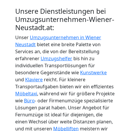
International
Unsere Dienstleistungen bei
Umzugsunternehmen-Wiener-
Internationaler
Neustadt.at:
Unser
Umzugsunternehmen in Wiener
Umzug
Neustadt
bietet eine breite Palette von
Services an, die von der Bereitstellung
erfahrener
Umzugshelfer
bis hin zu
Nationaler
individuellen Transportlösungen für
besondere Gegenstände wie
Kunstwerke
Umzug
und
Klaviere
reicht. Für kleinere
Transportaufgaben bieten wir ein effizientes
Möbeltaxi
, während wir für größere Projekte
wie
Büro
- oder Firmenumzüge spezialisierte
Lösungen parat haben. Unser Angebot für
Fernumzüge ist ideal für diejenigen, die
einen Wechsel über weite Distanzen planen,
und mit unseren
Möbelliften
meistern wir