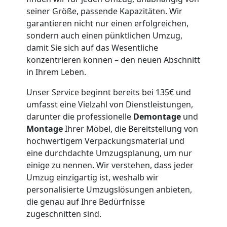
Wiener
seiner Größe, passende Kapazitäten. Wir
garantieren nicht nur einen erfolgreichen,
Neustadt
sondern auch einen pünktlichen Umzug,
damit Sie sich auf das Wesentliche
konzentrieren können – den neuen Abschnitt
Möbeltaxi
in Ihrem Leben.
Unser Service beginnt bereits bei 135€ und
Wiener
umfasst eine Vielzahl von Dienstleistungen,
darunter die professionelle
Demontage
und
Neustadt
Montage
Ihrer Möbel, die Bereitstellung von
hochwertigem Verpackungsmaterial und
eine durchdachte Umzugsplanung, um nur
Kleintransport
einige zu nennen. Wir verstehen, dass jeder
Umzug einzigartig ist, weshalb wir
Wiener
personalisierte Umzugslösungen anbieten,
die genau auf Ihre Bedürfnisse
Neustadt
zugeschnitten sind.