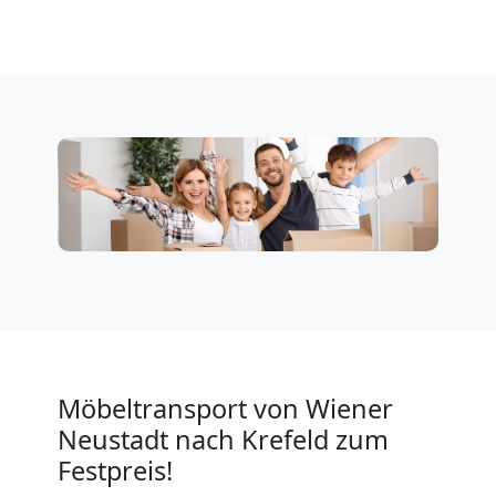
Neustadt
Privatumzug
Wiener
Neustadt
Tresortransport
in
Wiener
Möbeltransport von Wiener
Neustadt nach Krefeld zum
Neustadt
Festpreis!