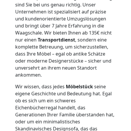
sind Sie bei uns genau richtig. Unser
Mann
Unternehmen ist spezialisiert auf präzise
und kundenorientierte Umzugslösungen
+
und bringt über 7 Jahre Erfahrung in die
Waagschale. Wir bieten Ihnen ab 135€ nicht
LKW
nur einen
Transportdienst
, sondern eine
komplette Betreuung, um sicherzustellen,
Wiener
dass Ihre Möbel – egal ob antike Schätze
oder moderne Designerstücke – sicher und
unversehrt an ihrem neuen Standort
Neustadt
ankommen.
Wir wissen, dass jedes
Möbelstück
seine
Kunsttransport
eigene Geschichte und Bedeutung hat. Egal
ob es sich um ein schweres
Wiener
Eichenbücherregal handelt, das
Generationen Ihrer Familie überstanden hat,
Neustadt
oder um ein minimalistisches
Skandinavisches Designsofa, das das