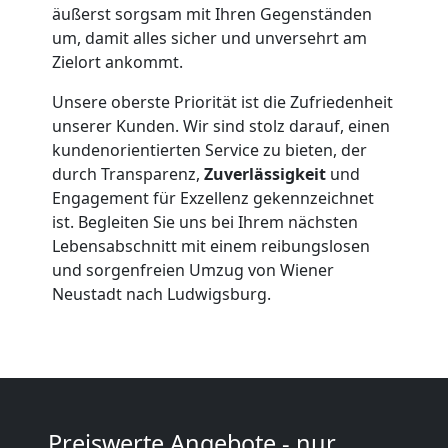
äußerst sorgsam mit Ihren Gegenständen
um, damit alles sicher und unversehrt am
Möbelmontage
Zielort ankommt.
Wiener
Unsere oberste Priorität ist die Zufriedenheit
unserer Kunden. Wir sind stolz darauf, einen
Neustadt
kundenorientierten Service zu bieten, der
durch Transparenz,
Zuverlässigkeit
und
Engagement für Exzellenz gekennzeichnet
Möbeltransport
ist. Begleiten Sie uns bei Ihrem nächsten
Lebensabschnitt mit einem reibungslosen
und sorgenfreien Umzug von Wiener
Wiener
Neustadt nach Ludwigsburg.
Neustadt
Beiladung
Preiswerte Angebote - nur