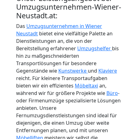
International
Umzugsunternehmen-Wiener-
Neustadt.at:
Internationaler
Das
Umzugsunternehmen in Wiener
Neustadt
bietet eine vielfältige Palette an
Dienstleistungen an, die von der
Umzug
Bereitstellung erfahrener
Umzugshelfer
bis
hin zu maßgeschneiderten
Nationaler
Transportlösungen für besondere
Gegenstände wie
Kunstwerke
und
Klaviere
reicht. Für kleinere Transportaufgaben
Umzug
bieten wir ein effizientes
Möbeltaxi
an,
während wir für größere Projekte wie
Büro
-
oder Firmenumzüge spezialisierte Lösungen
anbieten. Unsere
Fernumzugsdienstleistungen sind ideal für
diejenigen, die einen Umzug über weite
Entfernungen planen, und mit unseren
Möbelliften
meistern wir selbst die