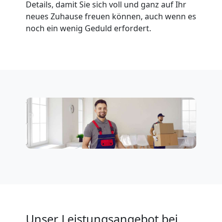
Details, damit Sie sich voll und ganz auf Ihr
Möbeltransport
neues Zuhause freuen können, auch wenn es
noch ein wenig Geduld erfordert.
National
Möbeltransport
International
Beiladung
National
Beiladung
Unser Leistungsangebot bei