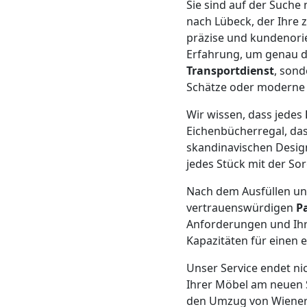
LKW
Sie sind auf der Suche
nach Lübeck, der Ihre 
Wiener
präzise und kundenorie
Erfahrung, um genau da
Transportdienst
, sond
Neustadt
Schätze oder moderne 
Wir wissen, dass jedes
Kunsttransport
Eichenbücherregal, das
skandinavischen Desig
Wiener
jedes Stück mit der Sor
Nach dem Ausfüllen un
Neustadt
vertrauenswürdigen
P
Anforderungen und Ihre
Kapazitäten für einen 
Umzug
Unser Service endet ni
Wiener
Ihrer Möbel am neuen S
den Umzug von Wiener