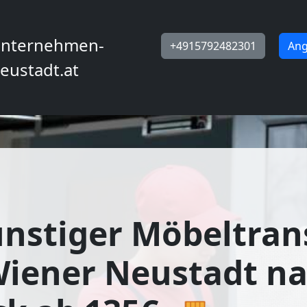
nternehmen-
+4915792482301
Ang
eustadt.at
nstiger Möbeltran
Wiener Neustadt n