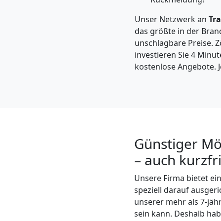
Möbeltaxi
Unser Netzwerk an
Tr
Wiener
das größte in der Bran
unschlagbare Preise. Zö
investieren Sie 4 Minut
Neustadt
kostenlose Angebote. J
Kleintransport
Wiener
Günstiger Mö
Neustadt
– auch kurzfr
Möbelmontage
Unsere Firma bietet e
speziell darauf ausger
unserer mehr als 7-jäh
Wiener
sein kann. Deshalb habe