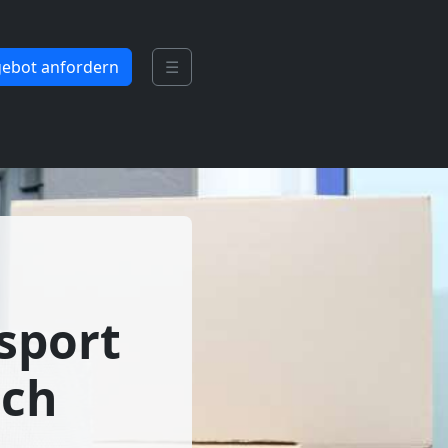
ebot anfordern
☰
sport
ach