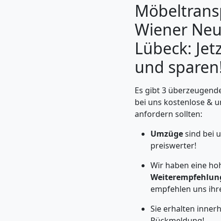
Möbeltrans
Wiener Neu
Lübeck: Jet
und sparen
Es gibt 3 überzeugende
bei uns kostenlose & 
anfordern sollten:
Umzüge
sind bei 
Umzugshelfer
preiswerter!
Wiener
Wir haben eine ho
Weiterempfehlun
Neustadt
empfehlen uns ihr
Sie erhalten inner
Rückmeldung!