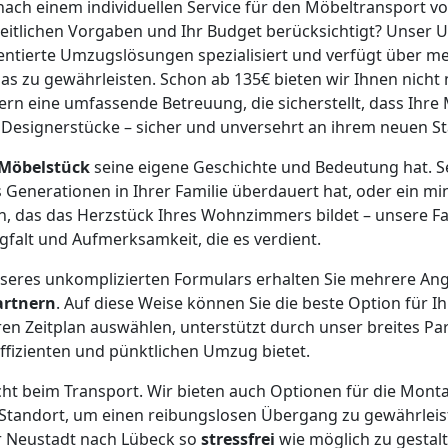
 nach einem individuellen Service für den Möbeltransport 
zeitlichen Vorgaben und Ihr Budget berücksichtigt? Unser 
ntierte Umzugslösungen spezialisiert und verfügt über meh
s zu gewährleisten. Schon ab 135€ bieten wir Ihnen nicht 
ern eine umfassende Betreuung, die sicherstellt, dass Ihre 
Designerstücke – sicher und unversehrt an ihrem neuen 
Möbelstück
seine eigene Geschichte und Bedeutung hat. Se
 Generationen in Ihrer Familie überdauert hat, oder ein mi
n, das das Herzstück Ihres Wohnzimmers bildet – unsere F
gfalt und Aufmerksamkeit, die es verdient.
seres unkomplizierten Formulars erhalten Sie mehrere An
artnern
. Auf diese Weise können Sie die beste Option für Ih
n Zeitplan auswählen, unterstützt durch unser breites Pa
effizienten und pünktlichen Umzug bietet.
cht beim Transport. Wir bieten auch Optionen für die Monta
tandort, um einen reibungslosen Übergang zu gewährleisten
 Neustadt nach Lübeck so
stressfrei
wie möglich zu gestalt