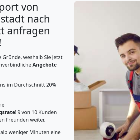
port von
stadt nach
zt anfragen
!
 Gründe, weshalb Sie jetzt
unverbindliche
Angebote
uns im Durchschnitt 20%
he
gsrate
! 9 von 10 Kunden
en Freunden weiter.
halb weniger Minuten eine