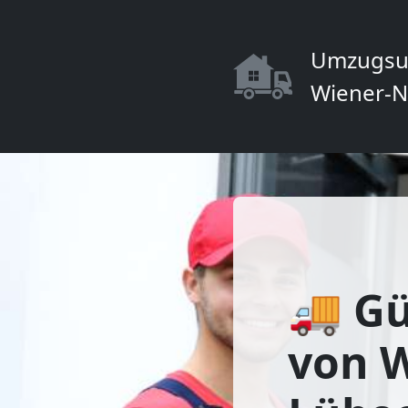
Umzugsu
Wiener-N
🚚 Gü
von 