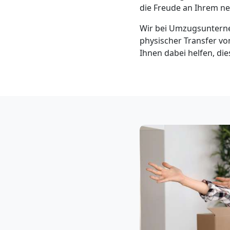
Neustadt
die Freude an Ihrem n
Wir bei Umzugsunterne
3
physischer Transfer von
Ihnen dabei helfen, di
Mann
+
LKW
Möbellift
Wiener
Neustadt