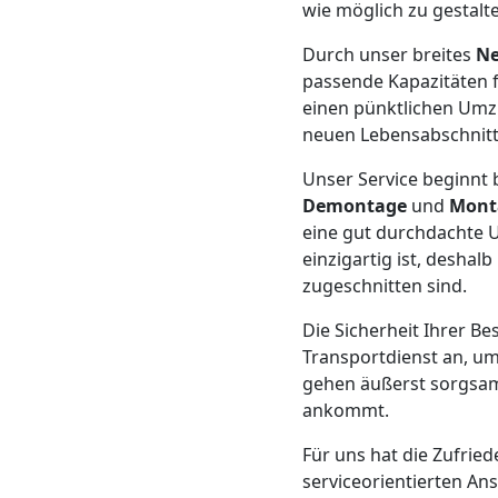
wie möglich zu gestalt
Neustadt
Durch unser breites
Ne
passende Kapazitäten f
Möbeltransport
einen pünktlichen Umzu
neuen Lebensabschnitt
Wiener
Unser Service beginnt 
Demontage
und
Mont
Neustadt
eine gut durchdachte 
einzigartig ist, desha
zugeschnitten sind.
Beiladung
Die Sicherheit Ihrer Be
Transportdienst an, um
Wiener
gehen äußerst sorgsam
ankommt.
Neustadt
Für uns hat die Zufried
serviceorientierten An