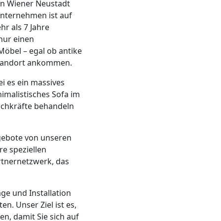
von Wiener Neustadt
Unternehmen ist auf
r als 7 Jahre
nur einen
Möbel – egal ob antike
Standort ankommen.
i es ein massives
nimalistisches Sofa im
achkräfte behandeln
gebote von unseren
re speziellen
rtnernetzwerk, das
ge und Installation
. Unser Ziel ist es,
en, damit Sie sich auf