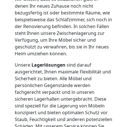
Lagerung
denen Ihr neues Zuhause noch nicht
bezugsfertig ist oder bestimmte Räume, wie
Wiener
beispielsweise das Schlafzimmer, sich noch in
der Renovierung befinden. In solchen Fällen
Neustadt
steht Ihnen unsere Zwischenlagerung zur
Verfügung, um Ihre Möbel sicher und
geschützt zu verwahren, bis sie in Ihr neues
Full-
Heim umziehen können.
Service-
Unsere
Lagerlösungen
sind darauf
ausgerichtet, Ihnen maximale Flexibilität und
Sicherheit zu bieten. Alle Möbel und
Umzug
persönlichen Gegenstände werden
fachgerecht verpackt und in unseren
Wiener
sicheren Lagerhallen untergebracht. Diese
sind speziell für die Lagerung von Möbeln
Neustadt
konzipiert und bieten optimalen Schutz vor
Staub, Feuchtigkeit und anderen potenziellen
Schäden. Mit unserem Service können Sie