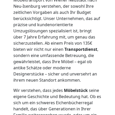
Neu-Isenburg verstehen, der sowohl Ihre
Mann
zeitlichen Vorgaben als auch Ihr Budget
berücksichtigt. Unser Unternehmen, das auf
+
präzise und kundenorientierte
Umzugslösungen spezialisiert ist, bringt
LKW
über 7 Jahre Erfahrung mit, um genau das
sicherzustellen. Ab einem Preis von 135€
bieten wir nicht nur einen
Transportdienst
,
Wiener
sondern eine umfassende Betreuung, die
gewährleistet, dass Ihre Möbel – egal ob
Neustadt
antike Schätze oder moderne
Designerstücke – sicher und unversehrt an
ihrem neuen Standort ankommen.
Kunsttransport
Wir verstehen, dass jedes
Möbelstück
seine
Wiener
eigene Geschichte und Bedeutung hat. Ob es
sich um ein schweres Eichenbücherregal
handelt, das über Generationen in Ihrer
Neustadt
Familie weitergegeben wurde, oder um ein