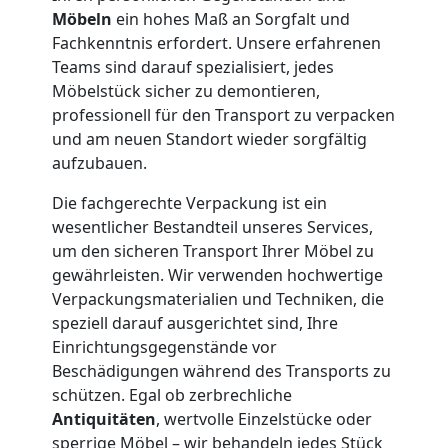
Möbeln
ein hohes Maß an Sorgfalt und
Neustadt
Fachkenntnis erfordert. Unsere erfahrenen
Teams sind darauf spezialisiert, jedes
Möbelstück sicher zu demontieren,
Firmenumzug
professionell für den Transport zu verpacken
und am neuen Standort wieder sorgfältig
aufzubauen.
Wiener
Die fachgerechte Verpackung ist ein
Neustadt
wesentlicher Bestandteil unseres Services,
um den sicheren Transport Ihrer Möbel zu
gewährleisten. Wir verwenden hochwertige
Büroumzug
Verpackungsmaterialien und Techniken, die
speziell darauf ausgerichtet sind, Ihre
Wiener
Einrichtungsgegenstände vor
Beschädigungen während des Transports zu
schützen. Egal ob zerbrechliche
Neustadt
Antiquitäten
, wertvolle Einzelstücke oder
sperrige Möbel – wir behandeln jedes Stück