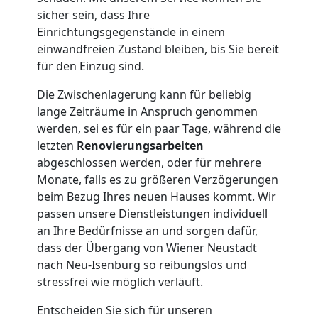
Qualitäts-
sicher sein, dass Ihre
Einrichtungsgegenstände in einem
Umzüge
einwandfreien Zustand bleiben, bis Sie bereit
für den Einzug sind.
Wiener
Die Zwischenlagerung kann für beliebig
lange Zeiträume in Anspruch genommen
Neustadt
werden, sei es für ein paar Tage, während die
letzten
Renovierungsarbeiten
abgeschlossen werden, oder für mehrere
Vereinsumzug
Monate, falls es zu größeren Verzögerungen
beim Bezug Ihres neuen Hauses kommt. Wir
Wiener
passen unsere Dienstleistungen individuell
an Ihre Bedürfnisse an und sorgen dafür,
dass der Übergang von Wiener Neustadt
Neustadt
nach Neu-Isenburg so reibungslos und
stressfrei wie möglich verläuft.
Anfrage
Entscheiden Sie sich für unseren