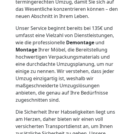
termingerechten Umzug, damit Sie sich auf
Wiener
das Wesentliche konzentrieren können – den
neuen Abschnitt in Ihrem Leben.
Neustadt
Unser Service beginnt bereits bei 135€ und
umfasst eine Vielzahl von Dienstleistungen,
wie die professionelle
Demontage
und
Möbeltaxi
Montage
Ihrer Möbel, die Bereitstellung
hochwertigen Verpackungsmaterials und
Wiener
eine durchdachte Umzugsplanung, um nur
einige zu nennen. Wir verstehen, dass jeder
Neustadt
Umzug einzigartig ist, weshalb wir
maßgeschneiderte Umzugslösungen
anbieten, die genau auf Ihre Bedürfnisse
Kleintransport
zugeschnitten sind.
Die Sicherheit Ihrer Habseligkeiten liegt uns
Wiener
am Herzen, daher bieten wir einen voll
versicherten Transportdienst an, um Ihnen
Neustadt
zusätzliche Sicherheit zu geben. Unsere