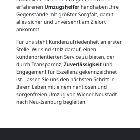
erfahrenen
Umzugshelfer
handhaben Ihre
Gegenstände mit größter Sorgfalt, damit
Möbelmontage
alles sicher und unversehrt am Zielort
ankommt.
Wiener
Für uns steht Kundenzufriedenheit an erster
Stelle. Wir sind stolz darauf, einen
Neustadt
kundenorientierten Service zu bieten, der
durch Transparenz,
Zuverlässigkeit
und
Engagement für Exzellenz gekennzeichnet
Möbeltransport
ist. Lassen Sie uns den nächsten Schritt in
Ihrem Leben mit einem nahtlosen und
Wiener
sorgenfreien Umzug von Wiener Neustadt
nach Neu-Isenburg begleiten.
Neustadt
Beiladung