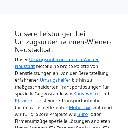
International
Internationaler
Unsere Leistungen bei
Umzugsunternehmen-Wiener-
Umzug
Neustadt.at:
Unser
Umzugsunternehmen in Wiener
Nationaler
Neustadt
bietet eine breite Palette von
Dienstleistungen an, von der Bereitstellung
Umzug
erfahrener
Umzugshelfer
bis hin zu
maßgeschneiderten Transportlösungen für
spezielle Gegenstände wie
Kunstwerke
und
Klaviere
. Für kleinere Transportaufgaben
bieten wir ein effizientes
Möbeltaxi
, während
wir für größere Projekte wie
Büro
- oder
Firmenumzüge spezielle Lösungen anbieten.
Unser Angebot für Fernumzüge ist ideal für