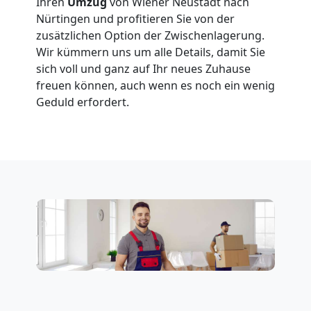
Ihren
Umzug
von Wiener Neustadt nach
Nürtingen und profitieren Sie von der
Möbeltransport
zusätzlichen Option der Zwischenlagerung.
Wir kümmern uns um alle Details, damit Sie
National
sich voll und ganz auf Ihr neues Zuhause
freuen können, auch wenn es noch ein wenig
Geduld erfordert.
Möbeltransport
International
Beiladung
National
Beiladung