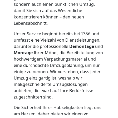
Wiener
sondern auch einen pünktlichen Umzug,
damit Sie sich auf das Wesentliche
konzentrieren können – den neuen
Neustadt
Lebensabschnitt.
Unser Service beginnt bereits bei 135€ und
Möbeltaxi
umfasst eine Vielzahl von Dienstleistungen,
darunter die professionelle
Demontage
und
Wiener
Montage
Ihrer Möbel, die Bereitstellung von
hochwertigem Verpackungsmaterial und
Neustadt
eine durchdachte Umzugsplanung, um nur
einige zu nennen. Wir verstehen, dass jeder
Umzug einzigartig ist, weshalb wir
Kleintransport
maßgeschneiderte Umzugslösungen
anbieten, die exakt auf Ihre Bedürfnisse
zugeschnitten sind.
Wiener
Die Sicherheit Ihrer Habseligkeiten liegt uns
Neustadt
am Herzen, daher bieten wir einen voll