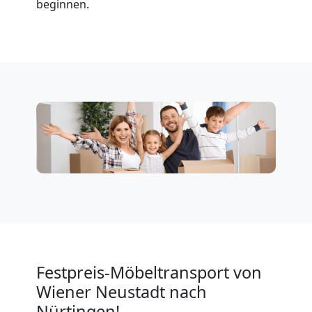
Neustadt
beginnen.
Privatumzug
Wiener
Neustadt
Tresortransport
in
Wiener
Festpreis-Möbeltransport von
Neustadt
Wiener Neustadt nach
Nürtingen!