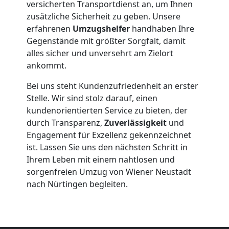
versicherten Transportdienst an, um Ihnen
zusätzliche Sicherheit zu geben. Unsere
Möbelmontage
erfahrenen
Umzugshelfer
handhaben Ihre
Gegenstände mit größter Sorgfalt, damit
Wiener
alles sicher und unversehrt am Zielort
ankommt.
Neustadt
Bei uns steht Kundenzufriedenheit an erster
Stelle. Wir sind stolz darauf, einen
kundenorientierten Service zu bieten, der
Möbeltransport
durch Transparenz,
Zuverlässigkeit
und
Engagement für Exzellenz gekennzeichnet
Wiener
ist. Lassen Sie uns den nächsten Schritt in
Ihrem Leben mit einem nahtlosen und
Neustadt
sorgenfreien Umzug von Wiener Neustadt
nach Nürtingen begleiten.
Beiladung